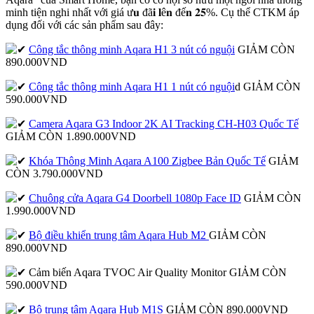
minh tiện nghi nhất với giá ư𝐮 đã𝐢 𝐥ê𝐧 đế𝐧 𝟐𝟓%. Cụ thể CTKM áp
dụng đối với các sản phẩm sau đây:
Công tắc thông minh Aqara H1 3 nút có nguội
GIẢM CÒN
890.000VND
Công tắc thông minh Aqara H1 1 nút có nguội
d GIẢM CÒN
590.000VND
Camera Aqara G3 Indoor 2K AI Tracking CH-H03 Quốc Tế
GIẢM CÒN 1.890.000VND
Khóa Thông Minh Aqara A100 Zigbee Bản Quốc Tế
GIẢM
CÒN 3.790.000VND
Chuông cửa Aqara G4 Doorbell 1080p Face ID
GIẢM CÒN
1.990.000VND
Bộ điều khiển trung tâm Aqara Hub M2
GIẢM CÒN
890.000VND
Cảm biến Aqara TVOC Air Quality Monitor GIẢM CÒN
590.000VND
Bộ trung tâm Aqara Hub M1S
GIẢM CÒN 890.000VND