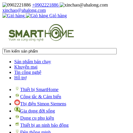
+0902221886
xinchao@ahalong.com
Giỏ hàng
Sản phẩm bán chạy
Khuyến mại
Tin công nghệ
Hỗ trợ
Thiết bị SmartHome
Công tắc & Cảm biến
Tbị điện Simon Siemens
Gia dụng đời sống
Dụng cụ phụ kiện
Thiết bị an ninh báo động
Đèn thông minh