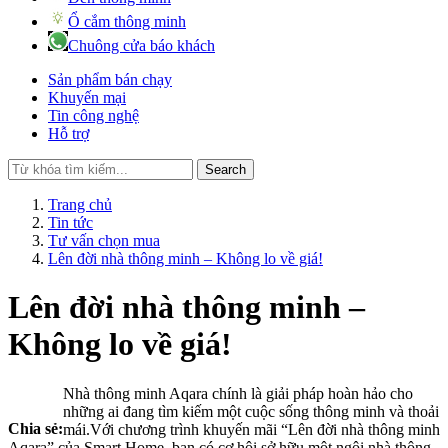
Ổ cắm thông minh
Chuông cửa báo khách
Sản phẩm bán chạy
Khuyến mại
Tin công nghệ
Hỗ trợ
Search
Trang chủ
Tin tức
Tư vấn chọn mua
Lên đời nhà thông minh – Không lo về giá!
Lên đời nhà thông minh –
Không lo về giá!
Nhà thông minh Aqara chính là giải pháp hoàn hảo cho
những ai đang tìm kiếm một cuộc sống thông minh và thoải
Chia sẻ:
mái.Với chương trình khuyến mãi “Lên đời nhà thông minh
Aqara” của Smart Home, bạn có cơ hội sở hữu một ngôi nhà thông