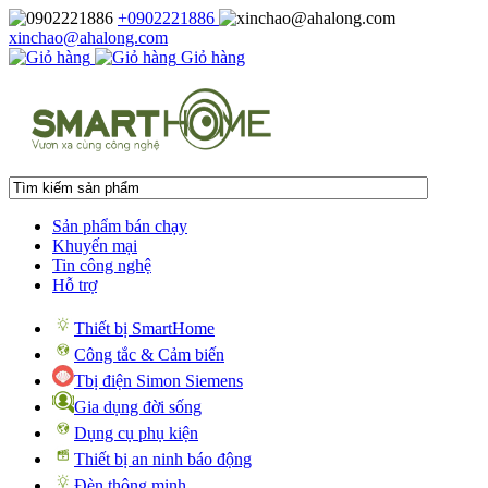
+0902221886
xinchao@ahalong.com
Giỏ hàng
Sản phẩm bán chạy
Khuyến mại
Tin công nghệ
Hỗ trợ
Thiết bị SmartHome
Công tắc & Cảm biến
Tbị điện Simon Siemens
Gia dụng đời sống
Dụng cụ phụ kiện
Thiết bị an ninh báo động
Đèn thông minh