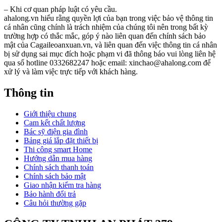
– Khi cơ quan pháp luật có yêu cầu.
ahalong.vn hiểu rằng quyền lợi của bạn trong việc bảo vệ thông tin
cá nhân cũng chính là trách nhiệm của chúng tôi nên trong bất kỳ
trường hợp có thắc mắc, góp ý nào liên quan đến chính sách bảo
mật của Cagaileoanxuan.vn, và liên quan đến việc thông tin cá nhân
bị sử dụng sai mục đích hoặc phạm vi đã thông báo vui lòng liên hệ
qua số hotline 0332682247 hoặc email: xinchao@ahalong.com để
xử lý và làm việc trực tiếp với khách hàng.
Thông tin
Giới thiệu chung
Cam kết chất lượng
Bác sỹ điện gia đình
Bảng giá lắp đặt thiết bị
Thi công smart Home
Hướng dẫn mua hàng
Chính sách thanh toán
Chính sách bảo mật
Giao nhận kiểm tra hàng
Bảo hành đổi trả
Câu hỏi thường gặp