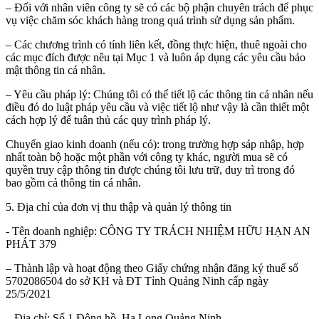
– Đối với nhân viên công ty sẽ có các bộ phận chuyên trách để phục
vụ việc chăm sóc khách hàng trong quá trình sử dụng sản phẩm.
– Các chương trình có tính liên kết, đồng thực hiện, thuê ngoài cho
các mục đích được nêu tại Mục 1 và luôn áp dụng các yêu cầu bảo
mật thông tin cá nhân.
– Yêu cầu pháp lý: Chúng tôi có thể tiết lộ các thông tin cá nhân nếu
điều đó do luật pháp yêu cầu và việc tiết lộ như vậy là cần thiết một
cách hợp lý để tuân thủ các quy trình pháp lý.
Chuyển giao kinh doanh (nếu có): trong trường hợp sáp nhập, hợp
nhất toàn bộ hoặc một phần với công ty khác, người mua sẽ có
quyền truy cập thông tin được chúng tôi lưu trữ, duy trì trong đó
bao gồm cả thông tin cá nhân.
5. Địa chỉ của đơn vị thu thập và quản lý thông tin
- Tên doanh nghiệp: CÔNG TY TRÁCH NHIỆM HỮU HẠN AN
PHÁT 379
– Thành lập và hoạt động theo Giấy chứng nhận đăng ký thuế số
5702086504 do sở KH và ĐT Tỉnh Quảng Ninh cấp ngày
25/5/2021
– Địa chỉ: Số 1 Đông hồ, Hạ Long Quảng Ninh