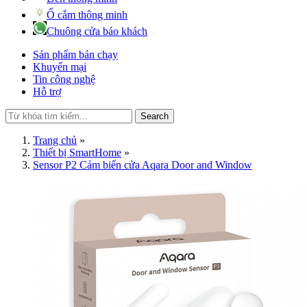
Ổ cắm thông minh
Chuông cửa báo khách
Sản phẩm bán chạy
Khuyến mại
Tin công nghệ
Hỗ trợ
Search
Trang chủ
»
Thiết bị SmartHome
»
Sensor P2 Cảm biến cửa Aqara Door and Window