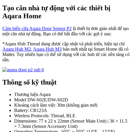
Tạo căn nhà tự động với các thiết bị
Aqara Home
Cảm biến cửa Aqara Door Sensor P2
là thiết bị đơn giản nhất để tạo
một căn nhà tự động. Bạn có thể bắt đầu với các gợi ý sau:
*Aqara Hub Thread đang được cập nhật và phát triển, hiện tại chỉ
Aqara Hub M2
,
Aqara Hub M3
bản mới nhất tại Smart Home đã có
Matter. Tuy nhiên bạn có thể sử dụng với các hub từ các nền tảng có
sẵn.
Thông số kỹ thuật
Thương hiệu Aqara
Model DW-S02E/DW-S02D
Khoảng cách làm việc 30m (không gian mở)
Battery: CR123A
Wireless Protocols: Thread, BLE
Dimensions: 77 x 22 x 22mm (Sensor Main Unit) | 36 × 11.5
× 7.3mm (Sensor Accessory Unit)
Operating Temperature: -10°C ~ 50°C (14°F – 122°F)