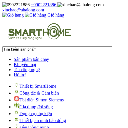
+0902221886
xinchao@ahalong.com
Giỏ hàng
Sản phẩm bán chạy
Khuyến mại
Tin công nghệ
Hỗ trợ
Thiết bị SmartHome
Công tắc & Cảm biến
Tbị điện Simon Siemens
Gia dụng đời sống
Dụng cụ phụ kiện
Thiết bị an ninh báo động
Đèn thông minh