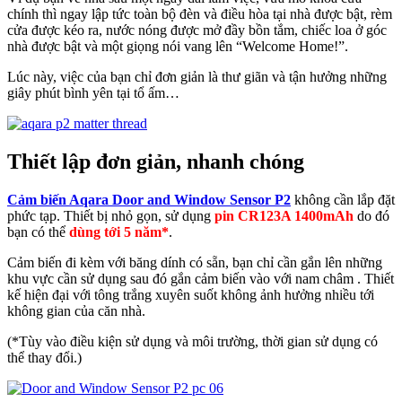
chính thì ngay lập tức toàn bộ đèn và điều hòa tại nhà được bật, rèm
cửa được kéo ra, nước nóng được mở đầy bồn tắm, chiếc loa ở góc
nhà được bật và một giọng nói vang lên “Welcome Home!”.
Lúc này, việc của bạn chỉ đơn giản là thư giãn và tận hưởng những
giây phút bình yên tại tổ ấm…
Thiết lập đơn giản, nhanh chóng
Cảm biến Aqara Door and Window Sensor P2
không cần lắp đặt
phức tạp. Thiết bị nhỏ gọn, sử dụng
pin CR123A 1400mAh
do đó
bạn có thể
dùng tới 5 năm*
.
Cảm biến đi kèm với băng dính có sẵn, bạn chỉ cần gắn lên những
khu vực cần sử dụng sau đó gắn cảm biến vào với nam châm . Thiết
kế hiện đại với tông trắng xuyên suốt không ảnh hưởng nhiều tới
không gian của căn nhà.
(*Tùy vào điều kiện sử dụng và môi trường, thời gian sử dụng có
thể thay đổi.)