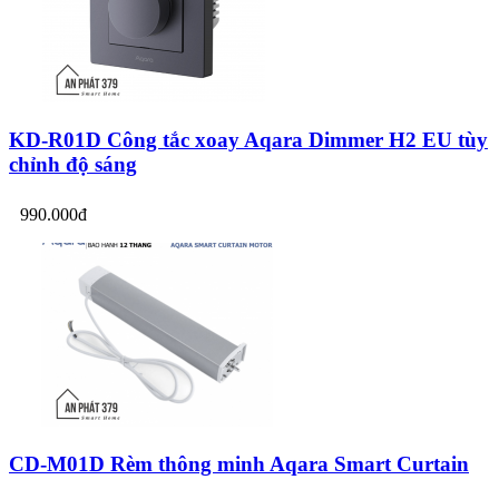
KD-R01D Công tắc xoay Aqara Dimmer H2 EU tùy
chỉnh độ sáng
990.000đ
CD-M01D Rèm thông minh Aqara Smart Curtain