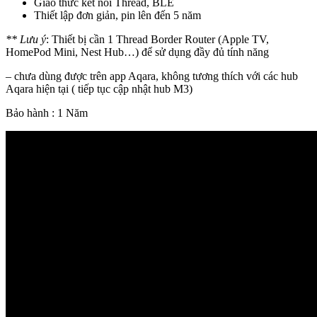
Giao thức kết nối Thread, BLE
Thiết lập đơn giản, pin lên đến 5 năm
** Lưu ý
: Thiết bị cần 1 Thread Border Router (Apple TV,
HomePod Mini, Nest Hub…) để sử dụng đầy đủ tính năng
– chưa dùng được trên app Aqara, không tương thích với các hub
Aqara hiện tại ( tiếp tục cập nhật hub M3)
Bảo hành : 1 Năm