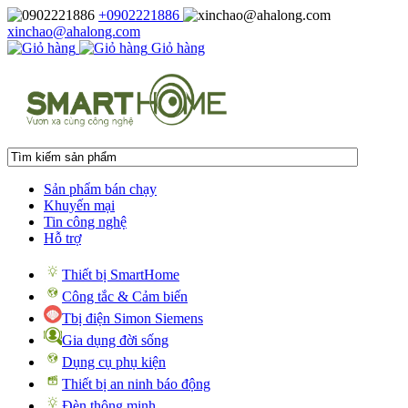
+0902221886
xinchao@ahalong.com
Giỏ hàng
Sản phẩm bán chạy
Khuyến mại
Tin công nghệ
Hỗ trợ
Thiết bị SmartHome
Công tắc & Cảm biến
Tbị điện Simon Siemens
Gia dụng đời sống
Dụng cụ phụ kiện
Thiết bị an ninh báo động
Đèn thông minh