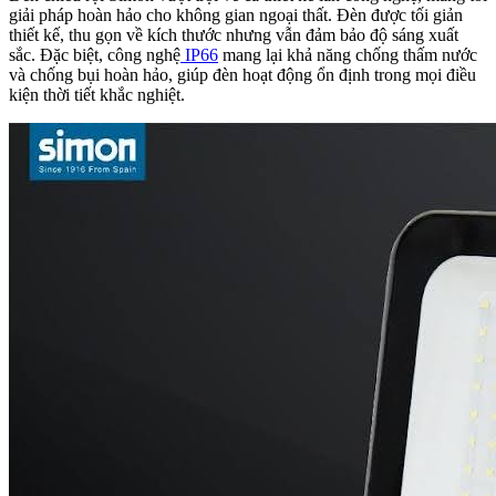
giải pháp hoàn hảo cho không gian ngoại thất. Đèn được tối giản
thiết kế, thu gọn về kích thước nhưng vẫn đảm bảo độ sáng xuất
sắc. Đặc biệt, công nghệ
IP66
mang lại khả năng chống thấm nước
và chống bụi hoàn hảo, giúp đèn hoạt động ổn định trong mọi điều
kiện thời tiết khắc nghiệt.