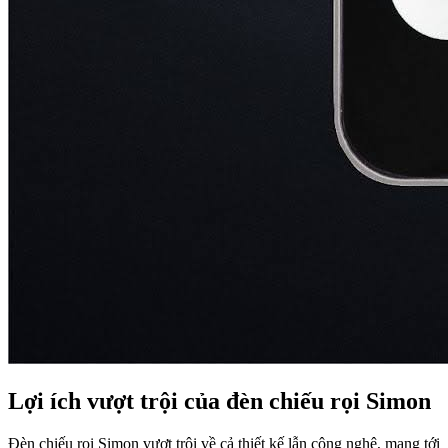
Lợi ích vượt trội của đèn chiếu rọi Simon
Đèn chiếu rọi Simon vượt trội về cả thiết kế lẫn công nghệ, mang tới