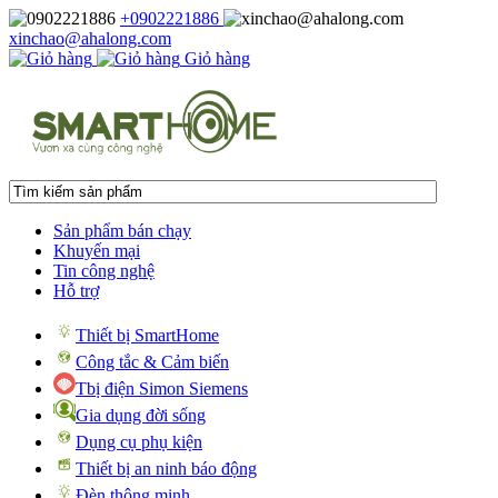
+0902221886
xinchao@ahalong.com
Giỏ hàng
Sản phẩm bán chạy
Khuyến mại
Tin công nghệ
Hỗ trợ
Thiết bị SmartHome
Công tắc & Cảm biến
Tbị điện Simon Siemens
Gia dụng đời sống
Dụng cụ phụ kiện
Thiết bị an ninh báo động
Đèn thông minh