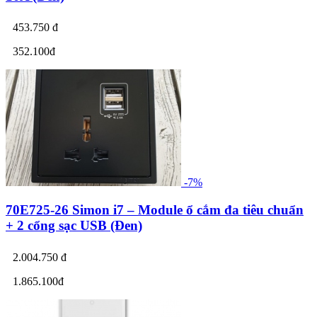
453.750 đ
352.100đ
-7%
70E725-26 Simon i7 – Module ổ cắm đa tiêu chuẩn
+ 2 cổng sạc USB (Đen)
2.004.750 đ
1.865.100đ