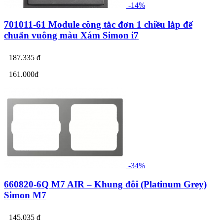
-14%
701011-61 Module công tắc đơn 1 chiều lắp đế
chuẩn vuông màu Xám Simon i7
187.335 đ
161.000đ
-34%
660820-6Q M7 AIR – Khung đôi (Platinum Grey)
Simon M7
145.035 đ