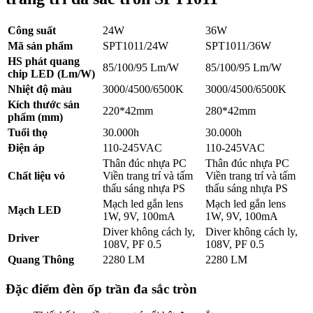
Công suất
24W
36W
Mã sản phẩm
SPT1011/24W
SPT1011/36W
HS phát quang
85/100/95 Lm/W
85/100/95 Lm/W
chip LED (Lm/W)
Nhiệt độ màu
3000/4500/6500K
3000/4500/6500K
Kích thước sản
220*42mm
280*42mm
phẩm (mm)
Tuổi thọ
30.000h
30.000h
Điện áp
110-245VAC
110-245VAC
Thân đúc nhựa PC
Thân đúc nhựa PC
Chất liệu vỏ
Viền trang trí và tấm
Viền trang trí và tấm
thấu sáng nhựa PS
thấu sáng nhựa PS
Mạch led gắn lens
Mạch led gắn lens
Mạch LED
1W, 9V, 100mA
1W, 9V, 100mA
Diver không cách ly,
Diver không cách ly,
Driver
108V, PF 0.5
108V, PF 0.5
Quang Thông
2280 LM
2280 LM
Đặc điểm đèn ốp trần đa sắc tròn