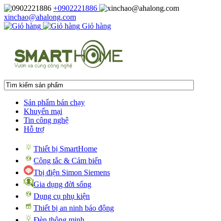
+0902221886
xinchao@ahalong.com
Giỏ hàng
Sản phẩm bán chạy
Khuyến mại
Tin công nghệ
Hỗ trợ
Thiết bị SmartHome
Công tắc & Cảm biến
Tbị điện Simon Siemens
Gia dụng đời sống
Dụng cụ phụ kiện
Thiết bị an ninh báo động
Đèn thông minh