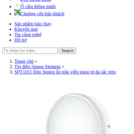
Ổ cắm thông minh
Chuông cửa báo khách
Sản phẩm bán chạy
Khuyến mại
Tin công nghệ
Hỗ trợ
Search
Trang chủ
»
Tbị điện Simon Siemens
»
SPT1011 Đèn Simon ốp trần viền trang trí đa sắc tròn