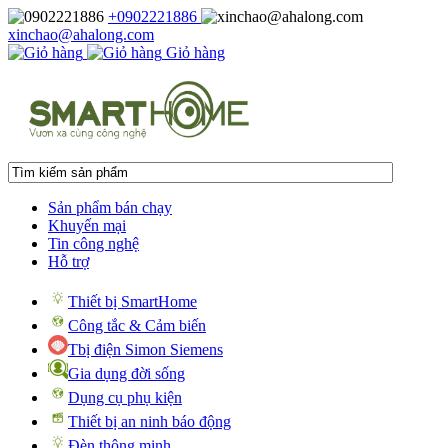
+0902221886
xinchao@ahalong.com
Giỏ hàng
Sản phẩm bán chạy
Khuyến mại
Tin công nghệ
Hỗ trợ
Thiết bị SmartHome
Công tắc & Cảm biến
Tbị điện Simon Siemens
Gia dụng đời sống
Dụng cụ phụ kiện
Thiết bị an ninh báo động
Đèn thông minh