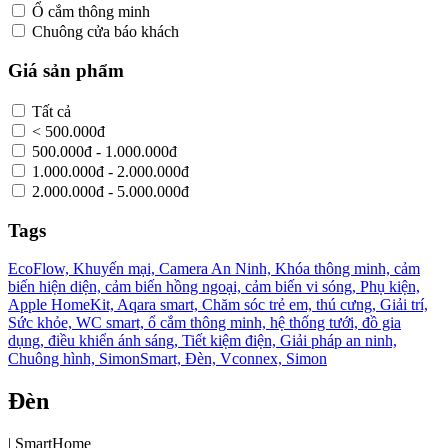
Ổ cắm thông minh
Chuông cửa báo khách
Giá sản phẩm
Tất cả
< 500.000đ
500.000đ - 1.000.000đ
1.000.000đ - 2.000.000đ
2.000.000đ - 5.000.000đ
Tags
EcoFlow,
Khuyến mại,
Camera An Ninh,
Khóa thông minh,
cảm
biến hiện diện,
cảm biến hồng ngoại,
cảm biến vi sóng,
Phụ kiện,
Apple HomeKit,
Aqara smart,
Chăm sóc trẻ em, thú cưng,
Giải trí,
Sức khỏe,
WC smart,
ổ cắm thông minh,
hệ thống tưới,
đồ gia
dụng,
điều khiển ánh sáng,
Tiết kiệm điện,
Giải pháp an ninh,
Chuông hình,
SimonSmart,
Đèn,
Vconnex,
Simon
Đèn
|
SmartHome