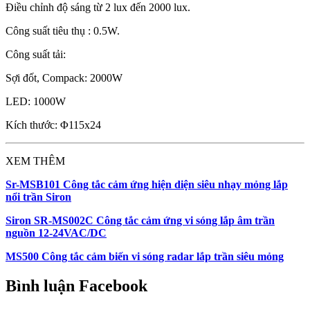
Điều chỉnh độ sáng từ 2 lux đến 2000 lux.
Công suất tiêu thụ : 0.5W.
Công suất tải:
Sợi đốt, Compack: 2000W
LED: 1000W
Kích thước: Φ115x24
XEM THÊM
Sr-MSB101 Công tắc cảm ứng hiện diện siêu nhạy mỏng lắp
nổi trần Siron
Siron SR-MS002C Công tắc cảm ứng vi sóng lắp âm trần
nguồn 12-24VAC/DC
MS500 Công tắc cảm biến vi sóng radar lắp trần siêu mỏng
Bình luận Facebook