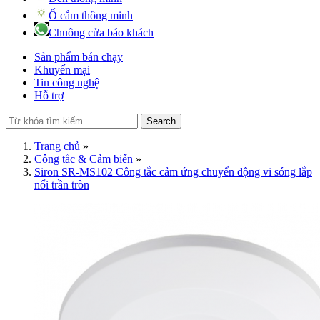
Ổ cắm thông minh
Chuông cửa báo khách
Sản phẩm bán chạy
Khuyến mại
Tin công nghệ
Hỗ trợ
Search
Trang chủ
»
Công tắc & Cảm biến
»
Siron SR-MS102 Công tắc cảm ứng chuyển động vi sóng lắp
nổi trần tròn