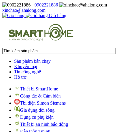
+0902221886
xinchao@ahalong.com
Giỏ hàng
Sản phẩm bán chạy
Khuyến mại
Tin công nghệ
Hỗ trợ
Thiết bị SmartHome
Công tắc & Cảm biến
Tbị điện Simon Siemens
Gia dụng đời sống
Dụng cụ phụ kiện
Thiết bị an ninh báo động
Đèn thông minh