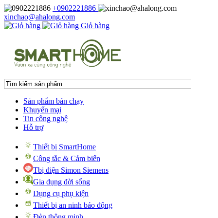
+0902221886
xinchao@ahalong.com
Giỏ hàng
Sản phẩm bán chạy
Khuyến mại
Tin công nghệ
Hỗ trợ
Thiết bị SmartHome
Công tắc & Cảm biến
Tbị điện Simon Siemens
Gia dụng đời sống
Dụng cụ phụ kiện
Thiết bị an ninh báo động
Đèn thông minh