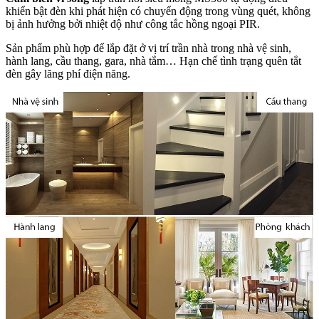
khiển bật đèn khi phát hiện có chuyển động trong vùng quét, không
bị ảnh hưởng bởi nhiệt độ như công tắc hồng ngoại PIR.
Sản phẩm phù hợp để lắp đặt ở vị trí trần nhà trong nhà vệ sinh,
hành lang, cầu thang, gara, nhà tắm… Hạn chế tình trạng quên tắt
đèn gây lãng phí điện năng.