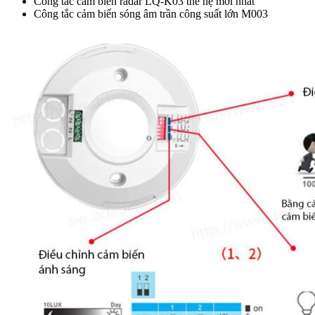
Công tắc cảm biến radar LQ-K03 thế hệ mới nhất
Công tắc cảm biến sóng âm trần công suất lớn M003