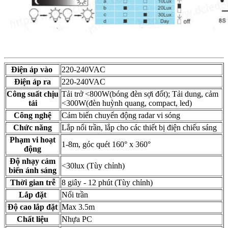
Điện áp vào
220-240VAC
Điện áp ra
220-240VAC
Công suất chịu
Tải trở <800W(bóng đèn sợi đốt); Tải dung, cảm
tải
<300W(đèn huỳnh quang, compact, led)
Công nghệ
Cảm biến chuyển động radar vi sóng
Chức năng
Lắp nổi trần, lắp cho các thiết bị điện chiếu sáng
Phạm vi hoạt
1-8m, góc quét 160° x 360°
động
Độ nhạy cảm
<30lux (Tùy chỉnh)
biến ánh sáng
Thời gian trễ
8 giây - 12 phút (Tùy chỉnh)
Lắp đặt
Nổi trần
Độ cao lắp đặt
Max 3.5m
Chất liệu
Nhựa PC