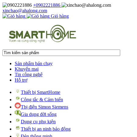
+0902221886
xinchao@ahalong.com
Giỏ hàng
Sản phẩm bán chạy
Khuyến mại
Tin công nghệ
Hỗ trợ
Thiết bị SmartHome
Công tắc & Cảm biến
Tbị điện Simon Siemens
Gia dụng đời sống
Dụng cụ phụ kiện
Thiết bị an ninh báo động
Đèn thông minh