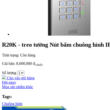
R20K - treo tường Nút bấm chuông hình IP 
Tình trạng:
Còn hàng
Giá bán:
8,600,000 đ
/chiếc
Số lượng
Cho vào giỏ hàng
Đặt ngay
Mua sản phẩm khác
Tags:
Chuông hình