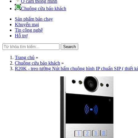
Ổ cắm thông minh
Chuông cửa báo khách
Sản phẩm bán chạy
Khuyến mại
Tin công nghệ
Hỗ trợ
Search
Trang chủ
»
Chuông cửa báo khách
»
R20K - treo tường Nút bấm chuông hình IP chuẩn SIP ( thiết k