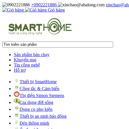
+0902221886
xinchao@ah
Giỏ hàng
Sản phẩm bán chạy
Khuyến mại
Tin công nghệ
Hỗ trợ
Thiết bị SmartHome
Công tắc & Cảm biến
Tbị điện Simon Siemens
Gia dụng đời sống
Dụng cụ phụ kiện
Thiết bị an ninh báo động
Đèn thông minh