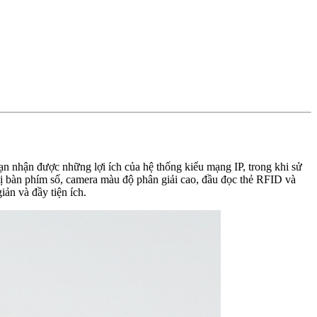
bạn nhận được những lợi ích của hệ thống kiểu mạng IP, trong khi sử
 bị bàn phím số, camera màu độ phân giải cao, đầu đọc thẻ RFID và
ản và đầy tiện ích.