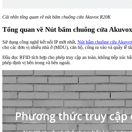
Cái nhìn tổng quan về nút bấm chuông cửa Akuvox R20K
Tổng quan về Nút bấm chuông cửa Akuvo
Sử dụng công nghệ kết nối IP mới nhất,
Nút bấm chuông cửa Akuvo
cho các đơn vị nhiều nhà ở (MDU), căn hộ, cổng ra vào và quầy lễ t
Đầu đọc RFID tích hợp cho phép truy cập an toàn, không tiếp xúc b
phép định vị bên trong và bên ngoài.