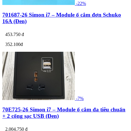
-22%
701687-26 Simon i7 – Module ổ cắm đơn Schuko
16A (Đen)
453.750 đ
352.100đ
-7%
70E725-26 Simon i7 – Module ổ cắm đa tiêu chuẩn
+ 2 cổng sạc USB (Đen)
2.004.750 đ