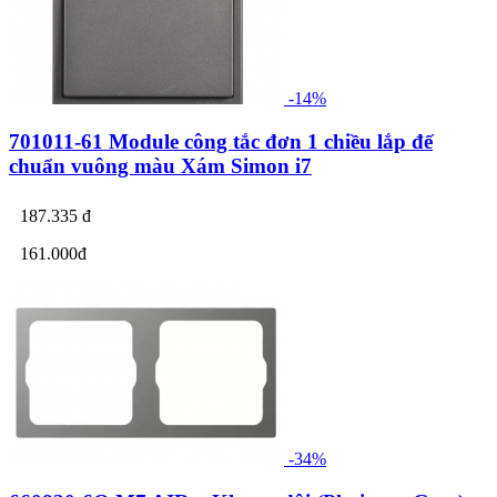
-14%
701011-61 Module công tắc đơn 1 chiều lắp đế
chuẩn vuông màu Xám Simon i7
187.335 đ
161.000đ
-34%