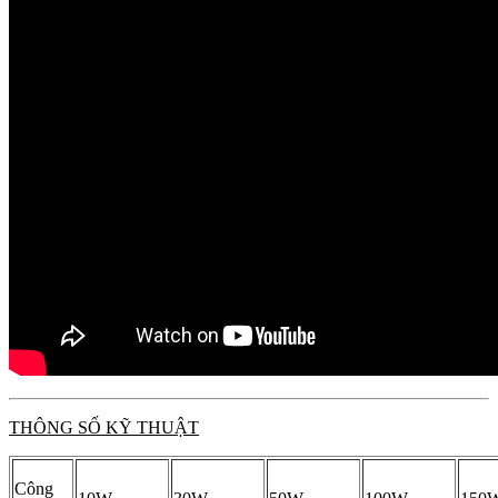
THÔNG SỐ KỸ THUẬT
Công