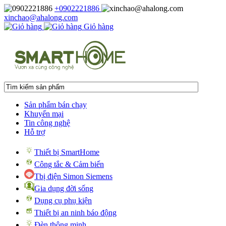
+0902221886
xinchao@ahalong.com
Giỏ hàng
Sản phẩm bán chạy
Khuyến mại
Tin công nghệ
Hỗ trợ
Thiết bị SmartHome
Công tắc & Cảm biến
Tbị điện Simon Siemens
Gia dụng đời sống
Dụng cụ phụ kiện
Thiết bị an ninh báo động
Đèn thông minh