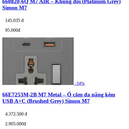
660820-6Q M7 AIR – Khung đôi (Platinum Grey)
Simon M7
145.035 đ
95.000đ
-34%
66E7253M-2B M7 Metal – Ổ cắm đa năng kèm
USB A+C (Brushed Grey) Simon M7
4.372.500 đ
2.905.000đ