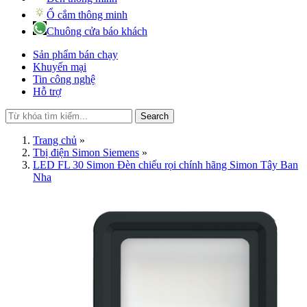
Ổ cắm thông minh
Chuông cửa báo khách
Sản phẩm bán chạy
Khuyến mại
Tin công nghệ
Hỗ trợ
Search
Trang chủ
»
Tbị điện Simon Siemens
»
LED FL 30 Simon Đèn chiếu rọi chính hãng Simon Tây Ban
Nha