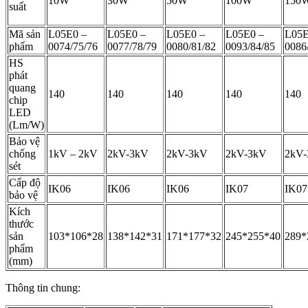
10W
30W
50W
100W
150
suất
Mã sản
L05E0 –
L05E0 –
L05E0 –
L05E0 –
L05E
phẩm
0074/75/76
0077/78/79
0080/81/82
0093/84/85
0086
HS
phát
quang
140
140
140
140
140
chip
LED
(Lm/W)
Bảo vệ
chống
1kV – 2kV
2kV-3kV
2kV-3kV
2kV-3kV
2kV
sét
Cấp độ
IK06
IK06
IK06
IK07
IK07
bảo vệ
Kích
thước
sản
103*106*28
138*142*31
171*177*32
245*255*40
289*
phẩm
(mm)
Thông tin chung: