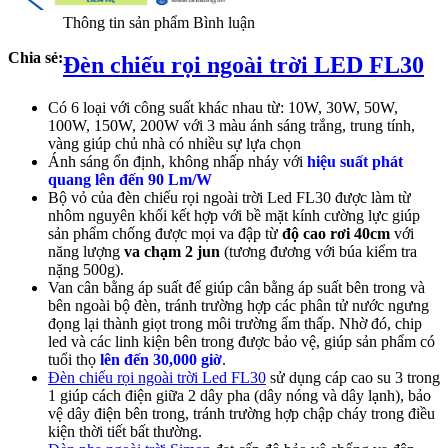
Thông tin sản phẩm
Bình luận
Chia sẻ:
Đèn chiếu rọi ngoài trời LED FL30
Có 6 loại với công suất khác nhau từ: 10W, 30W, 50W,
100W, 150W, 200W với 3 màu ánh sáng trắng, trung tính,
vàng giúp chủ nhà có nhiều sự lựa chọn
Ánh sáng ổn định, không nhấp nháy với
hiệu suất phát
quang lên đến 90 Lm/W
Bộ vỏ của đèn chiếu rọi ngoài trời Led FL30 được làm từ
nhôm nguyên khối kết hợp với bề mặt kính cường lực giúp
sản phẩm chống được mọi va đập từ
độ cao rơi 40cm
với
năng lượng
va chạm 2 jun
(tương đương với búa kiểm tra
nặng 500g).
Van cân bằng áp suất để giúp cân bằng áp suất bên trong và
bên ngoài bộ đèn, tránh trường hợp các phân tử nước ngưng
đọng lại thành giọt trong môi trường ẩm thấp. Nhờ đó, chip
led và các linh kiện bên trong được bảo vệ, giúp sản phẩm có
tuổi thọ
lên đến 30,000 giờ
.
Đèn chiếu rọi ngoài trời Led FL30
sử dụng cáp cao su 3 trong
1 giúp cách điện giữa 2 dây pha (dây nóng và dây lạnh), bảo
vệ dây điện bên trong, tránh trường hợp chập cháy trong điều
kiện thời tiết bất thường.