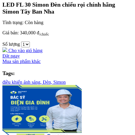
LED FL 30 Simon Đèn chiếu rọi chính hãng
Simon Tây Ban Nha
Tình trạng:
Còn hàng
Giá bán:
340,000 đ
/chiếc
Số lượng
Cho vào giỏ hàng
Đặt ngay
Mua sản phẩm khác
Tags:
điều khiển ánh sáng,
Đèn,
Simon