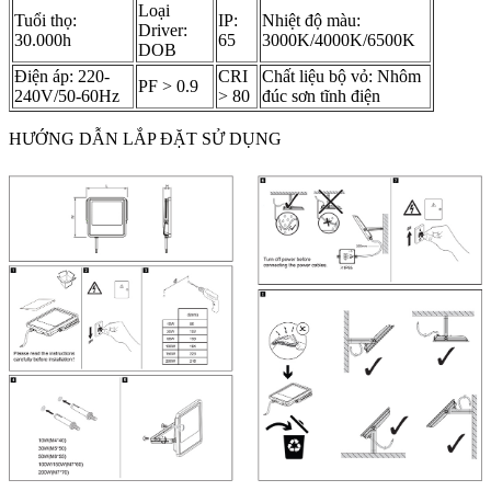
Loại
Tuổi thọ:
IP:
Nhiệt độ màu:
Driver:
30.000h
65
3000K/4000K/6500K
DOB
Điện áp: 220-
CRI
Chất liệu bộ vỏ: Nhôm
PF > 0.9
240V/50-60Hz
> 80
đúc sơn tĩnh điện
HƯỚNG DẪN LẮP ĐẶT SỬ DỤNG