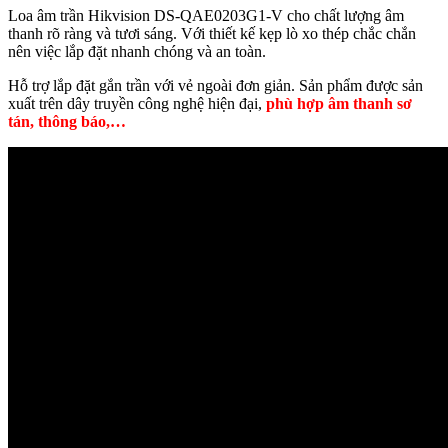
Loa âm trần Hikvision DS-QAE0203G1-V cho chất lượng âm
thanh rõ ràng và tươi sáng. Với thiết kế kẹp lò xo thép chắc chắn
nên việc lắp đặt nhanh chóng và an toàn.
Hỗ trợ lắp đặt gắn trần với vẻ ngoài đơn giản. Sản phẩm được sản
xuất trên dây truyền công nghệ hiện đại,
phù hợp âm thanh sơ
tán, thông báo,…