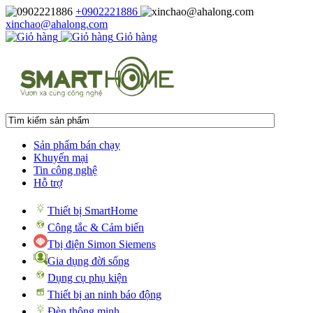
+0902221886
xinchao@ahalong.com
Giỏ hàng
Sản phẩm bán chạy
Khuyến mại
Tin công nghệ
Hỗ trợ
Thiết bị SmartHome
Công tắc & Cảm biến
Tbị điện Simon Siemens
Gia dụng đời sống
Dụng cụ phụ kiện
Thiết bị an ninh báo động
Đèn thông minh