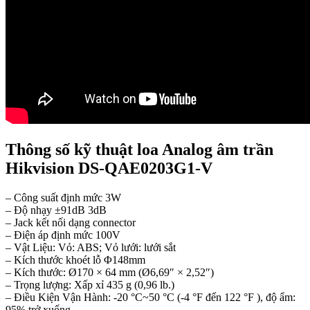
Thông số kỹ thuật loa Analog âm trần
Hikvision DS-QAE0203G1-V
– Công suất định mức 3W
– Độ nhạy ±91dB 3dB
– Jack kết nối dạng connector
– Điện áp định mức 100V
– Vật Liệu: Vỏ: ABS; Vỏ lưới: lưới sắt
– Kích thước khoét lỗ Φ148mm
– Kích thước: Ø170 × 64 mm (Ø6,69″ × 2,52″)
– Trọng lượng: Xấp xỉ 435 g (0,96 lb.)
– Điều Kiện Vận Hành: -20 °C~50 °C (-4 °F đến 122 °F ), độ ẩm:
95% trở xuống