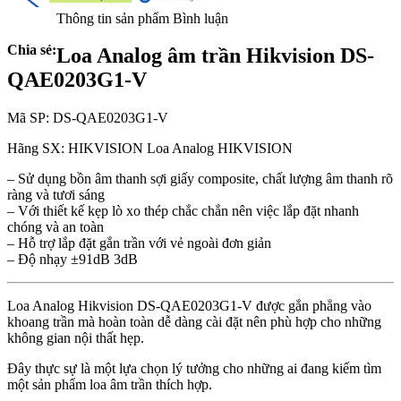
Thông tin sản phẩm
Bình luận
Chia sẻ:
Loa Analog âm trần Hikvision DS-
QAE0203G1-V
Mã SP: DS-QAE0203G1-V
Hãng SX: HIKVISION Loa Analog HIKVISION
– Sử dụng bồn âm thanh sợi giấy composite, chất lượng âm thanh rõ
ràng và tươi sáng
– Với thiết kế kẹp lò xo thép chắc chắn nên việc lắp đặt nhanh
chóng và an toàn
– Hỗ trợ lắp đặt gắn trần với vẻ ngoài đơn giản
– Độ nhạy ±91dB 3dB
Loa Analog Hikvision DS-QAE0203G1-V được gắn phẳng vào
khoang trần mà hoàn toàn dễ dàng cài đặt nên phù hợp cho những
không gian nội thất hẹp.
Đây thực sự là một lựa chọn lý tưởng cho những ai đang kiếm tìm
một sản phẩm loa âm trần thích hợp.