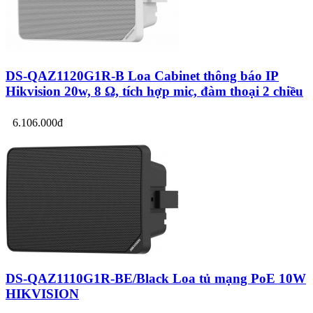
DS-QAZ1120G1R-B Loa Cabinet thông báo IP
Hikvision 20w, 8 Ω, tích hợp mic, đàm thoại 2 chiều
6.106.000đ
DS-QAZ1110G1R-BE/Black Loa tủ mạng PoE 10W
HIKVISION