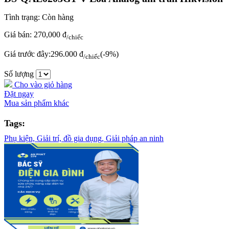
Tình trạng:
Còn hàng
Giá bán:
270,000 đ
/chiếc
Giá trước đây:
296.000 đ
(-9%)
/chiếc
Số lượng
Cho vào giỏ hàng
Đặt ngay
Mua sản phẩm khác
Tags:
Phụ kiện,
Giải trí,
đồ gia dụng,
Giải pháp an ninh