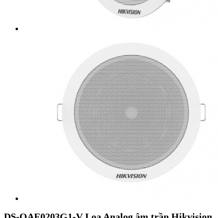
DS-QAE0203G1-V Loa Analog âm trần Hikvision