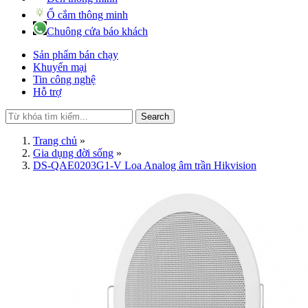
Ổ cắm thông minh
Chuông cửa báo khách
Sản phẩm bán chạy
Khuyến mại
Tin công nghệ
Hỗ trợ
Search
Trang chủ
»
Gia dụng đời sống
»
DS-QAE0203G1-V Loa Analog âm trần Hikvision