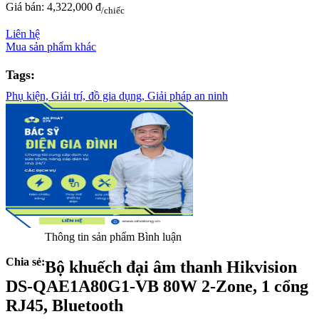
Giá bán:
4,322,000 đ
/chiếc
Liên hệ
Mua sản phẩm khác
Tags:
Phụ kiện,
Giải trí,
đồ gia dụng,
Giải pháp an ninh
Thông tin sản phẩm
Bình luận
Chia sẻ:
Bộ khuếch đại âm thanh Hikvision
DS-QAE1A80G1-VB 80W 2-Zone, 1 cổng
RJ45, Bluetooth