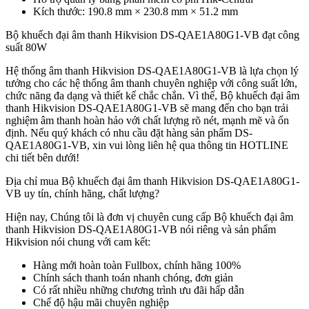
Kích thước: 190.8 mm × 230.8 mm × 51.2 mm
Bộ khuếch đại âm thanh Hikvision DS-QAE1A80G1-VB đạt công
suất 80W
Hệ thống âm thanh Hikvision DS-QAE1A80G1-VB là lựa chọn lý
tưởng cho các hệ thống âm thanh chuyên nghiệp với công suất lớn,
chức năng đa dạng và thiết kế chắc chắn. Vì thế, Bộ khuếch đại âm
thanh Hikvision DS-QAE1A80G1-VB sẽ mang đến cho bạn trải
nghiệm âm thanh hoàn hảo với chất lượng rõ nét, mạnh mẽ và ổn
định. Nếu quý khách có nhu cầu đặt hàng sản phẩm DS-
QAE1A80G1-VB, xin vui lòng liên hệ qua thông tin HOTLINE
chi tiết bên dưới!
Địa chỉ mua Bộ khuếch đại âm thanh Hikvision DS-QAE1A80G1-
VB uy tín, chính hãng, chất lượng?
Hiện nay, Chúng tôi là đơn vị chuyên cung cấp Bộ khuếch đại âm
thanh Hikvision DS-QAE1A80G1-VB nói riêng và sản phẩm
Hikvision nói chung với cam kết:
Hàng mới hoàn toàn Fullbox, chính hãng 100%
Chính sách thanh toán nhanh chóng, đơn giản
Có rất nhiều những chương trình ưu đãi hấp dẫn
Chế độ hậu mãi chuyên nghiệp