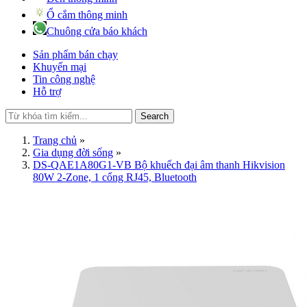
Ổ cắm thông minh
Chuông cửa báo khách
Sản phẩm bán chạy
Khuyến mại
Tin công nghệ
Hỗ trợ
Search
Trang chủ
»
Gia dụng đời sống
»
DS-QAE1A80G1-VB Bộ khuếch đại âm thanh Hikvision
80W 2-Zone, 1 cổng RJ45, Bluetooth