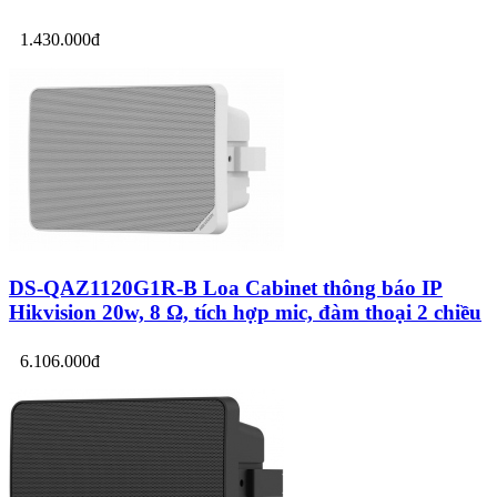
1.430.000đ
DS-QAZ1120G1R-B Loa Cabinet thông báo IP
Hikvision 20w, 8 Ω, tích hợp mic, đàm thoại 2 chiều
6.106.000đ