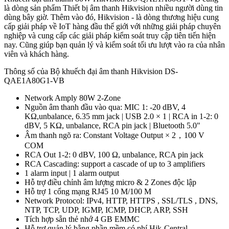
là dòng sản phẩm Thiết bị âm thanh Hikvision nhiều người dùng tin
dùng bây giờ. Thêm vào đó, Hikvision - là dòng thương hiệu cung
cấp giải pháp về IoT hàng đầu thế giới với những giải pháp chuyên
nghiệp và cung cấp các giải pháp kiểm soát truy cập tiên tiến hiện
nay. Cũng giúp bạn quản lý và kiểm soát tối ưu lượt vào ra của nhân
viên và khách hàng.
Thông số của Bộ khuếch đại âm thanh Hikvision DS-
QAE1A80G1-VB
Network Amply 80W 2-Zone
Nguồn âm thanh đầu vào qua: MIC 1: -20 dBV, 4
KΩ,unbalance, 6.35 mm jack | USB 2.0 × 1 | RCA in 1-2: 0
dBV, 5 KΩ, unbalance, RCA pin jack | Bluetooth 5.0"
Âm thanh ngõ ra: Constant Voltage Output × 2，100 V
COM
RCA Out 1-2: 0 dBV, 100 Ω, unbalance, RCA pin jack
RCA Cascading: support a cascade of up to 3 amplifiers
1 alarm input | 1 alarm output
Hỗ trợ điều chỉnh âm lượng micro & 2 Zones độc lập
Hỗ trợ 1 cổng mạng RJ45 10 M/100 M
Network Protocol: IPv4, HTTP, HTTPS , SSL/TLS , DNS,
NTP, TCP, UDP, IGMP, ICMP, DHCP, ARP, SSH
Tích hợp sẵn thẻ nhớ 4 GB EMMC
Hỗ trợ quản lý bằng phần mềm có phí Hik-Central