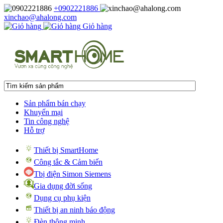
+0902221886
xinchao@ahalong.com
Giỏ hàng
Sản phẩm bán chạy
Khuyến mại
Tin công nghệ
Hỗ trợ
Thiết bị SmartHome
Công tắc & Cảm biến
Tbị điện Simon Siemens
Gia dụng đời sống
Dụng cụ phụ kiện
Thiết bị an ninh báo động
Đèn thông minh