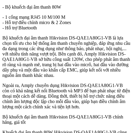
- Bộ khuếch đại âm thanh 80W
- 1 cổng mạng RJ45 10 M/100 M
- Hỗ trợ điều chỉnh micro & 2 Zones
- Hỗ trợ Bluetooth
Bộ khuếch đại âm thanh Hikvision DS-QAE1A80G1-VB là lựa
chọn tối ưu cho hệ thống âm thanh chuyên nghiệp, đáp ứng nhu cầu
đa dạng trong các ứng dụng như thông báo, phát nhạc, hội nghị,...
với nhiều tính năng vượt trội. Bên cạnh đó, Amply Hikvision DS-
QAE1A80G1-VB sở hữu công suất 120W, cho phép phát âm thanh
rõ ràng và mạnh mẽ, trang bị hai đầu vào micrô, hai đầu vào đường
dây phụ và một đầu vào khẩn cấp EMC, giúp kết nối với nhiều
nguồn âm thanh khác nhau.
Ngoài ra, Amply chuyên dụng Hikvision DS-QAE1A80G1-VB
còn có khả năng kết nối Bluetooth và MP3 để bạn phát nhạc từ điện
thoại một cách dễ dàng. Đồng thời, thiết bị hỗ trợ chức năng điều
chỉnh âm lượng độc lập cho mỗi đầu vào, giúp bạn điều chỉnh âm
lượng một cách chính xác và tiện lợi hơn.
Bộ khuếch đại âm thanh Hikvision DS-QAE1A80G1-VB chính
hãng, giá tốt
Khuếch đại âm thanh 80W Hikvision DS-QAE1A80G1-VB cũng