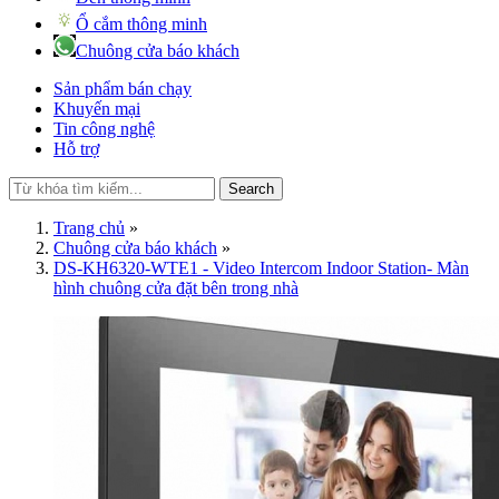
Ổ cắm thông minh
Chuông cửa báo khách
Sản phẩm bán chạy
Khuyến mại
Tin công nghệ
Hỗ trợ
Search
Trang chủ
»
Chuông cửa báo khách
»
DS-KH6320-WTE1 - Video Intercom Indoor Station- Màn
hình chuông cửa đặt bên trong nhà