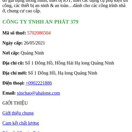
đồ gia dụng thông minh, thiết bị IOT, thiết các dụng cụ phụ kiện thi
công, các thiết bị an ninh & an toàn…dành cho các công trình nhà
ở, chung cư cao cấp.
CÔNG TY TNHH AN PHÁT 379
Mã số thuế:
5702086504
Ngày cấp:
26/05/2021
Nơi cấp:
Quảng Ninh
Địa chỉ cũ:
Số 1 Đông Hồ, Hồng Hải Hạ long Quảng Ninh
Địa chỉ mới:
Số 1 Đông Hồ, Hạ long Quảng Ninh
Điện thoại:
+0902221886
Email:
xinchao@ahalong.com
GIỚI THIỆU
Giới thiệu chung
Cam kết chất lượng