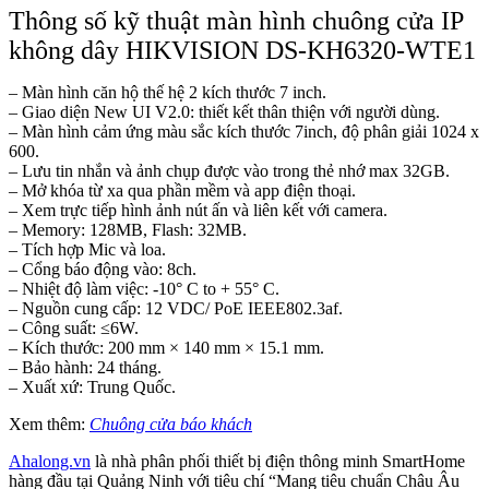
Thông số kỹ thuật màn hình chuông cửa IP
không dây HIKVISION DS-KH6320-WTE1
– Màn hình căn hộ thế hệ 2 kích thước 7 inch.
– Giao diện New UI V2.0: thiết kết thân thiện với người dùng.
– Màn hình cảm ứng màu sắc kích thước 7inch, độ phân giải 1024 x
600.
– Lưu tin nhắn và ảnh chụp được vào trong thẻ nhớ max 32GB.
– Mở khóa từ xa qua phần mềm và app điện thoại.
– Xem trực tiếp hình ảnh nút ấn và liên kết với camera.
– Memory: 128MB, Flash: 32MB.
– Tích hợp Mic và loa.
– Cổng báo động vào: 8ch.
– Nhiệt độ làm việc: -10° C to + 55° C.
– Nguồn cung cấp: 12 VDC/ PoE IEEE802.3af.
– Công suất: ≤6W.
– Kích thước: 200 mm × 140 mm × 15.1 mm.
– Bảo hành: 24 tháng.
– Xuất xứ: Trung Quốc.
Xem thêm:
Chuông cửa báo khách
Ahalong.vn
là nhà phân phối thiết bị điện thông minh SmartHome
hàng đầu tại Quảng Ninh với tiêu chí “Mang tiêu chuẩn Châu Âu