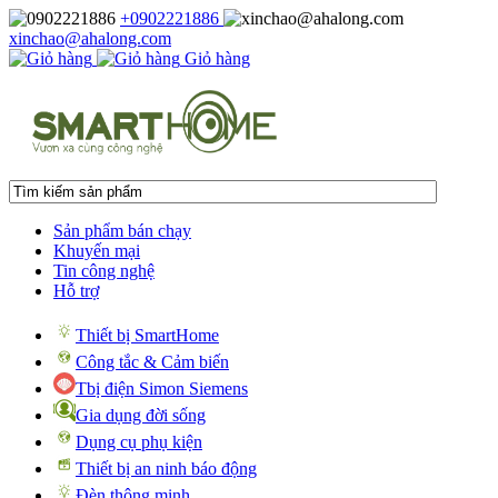
+0902221886
xinchao@ahalong.com
Giỏ hàng
Sản phẩm bán chạy
Khuyến mại
Tin công nghệ
Hỗ trợ
Thiết bị SmartHome
Công tắc & Cảm biến
Tbị điện Simon Siemens
Gia dụng đời sống
Dụng cụ phụ kiện
Thiết bị an ninh báo động
Đèn thông minh