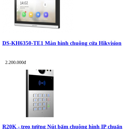
DS-KH6350-TE1 Màn hình chuông cửa Hikvision
2.200.000đ
R20K - treo tường Nút bấm chuông hình IP chuẩn