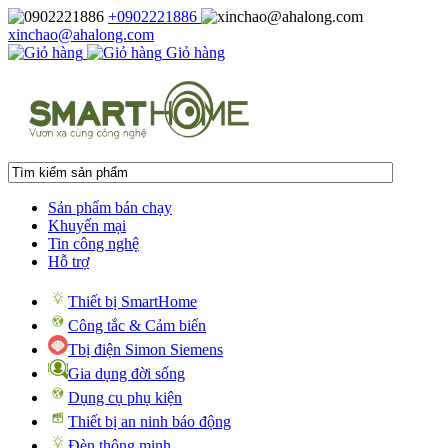
+0902221886
xinchao@ahalong.com
Giỏ hàng
Sản phẩm bán chạy
Khuyến mại
Tin công nghệ
Hỗ trợ
Thiết bị SmartHome
Công tắc & Cảm biến
Tbị điện Simon Siemens
Gia dụng đời sống
Dụng cụ phụ kiện
Thiết bị an ninh báo động
Đèn thông minh