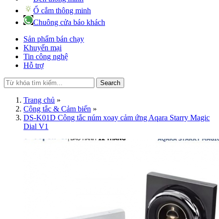
Ổ cắm thông minh
Chuông cửa báo khách
Sản phẩm bán chạy
Khuyến mại
Tin công nghệ
Hỗ trợ
Search
Trang chủ
»
Công tắc & Cảm biến
»
DS-K01D Công tắc núm xoay cảm ứng Aqara Starry Magic
Dial V1