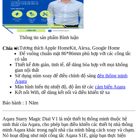
Thông tin sản phẩm
Bình luận
Tương thích Apple HomeKit, Alexa, Google Home
Chia sẻ:
Đế vuông chuẩn mặt 86*86mm phù hợp với các công tắc
có sẵn
Thiết kế đơn giản, tinh tế, dễ dàng hòa hợp với mọi không
gian nội thất
Sử dụng núm xoay để điều chỉnh độ sáng
đèn thông minh
Aqara
Màn hình hiển thị nhiệt độ, độ ẩm từ các
cảm biến Aqara
Kết nối Wifi, dễ dàng kết nối và điều khiển từ xa
Bảo hành : 1 Năm
Aqara Starry Magic Dial V1 là một thiết bị thông minh thuộc hệ
sinh thái của Aqara, cho phép bạn điều khiển các thiết bị nhà thông
minh Aqara khác trong ngôi nhà của mình bằng cách xoay và chạm.
Nó hoạt động như một công tắc Aqara S1E, giúp bạn thực hiện