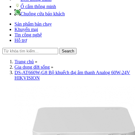
Ổ cắm thông minh
Chuông cửa báo khách
Sản phẩm bán chạy
Khuyến mại
Tin công nghệ
Hỗ trợ
Search
Trang chủ
»
Gia dụng đời sống
»
DS-AT660W-G8 Bộ khuếch đại âm thanh Analog 60W-24V
HIKVISION