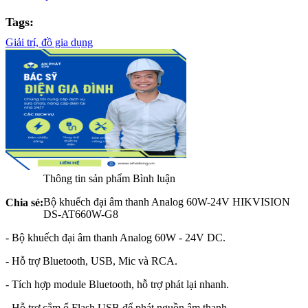
Tags:
Giải trí,
đồ gia dụng
Thông tin sản phẩm
Bình luận
Bộ khuếch đại âm thanh Analog 60W-24V HIKVISION
Chia sẻ:
DS-AT660W-G8
- Bộ khuếch đại âm thanh Analog 60W - 24V DC.
- Hỗ trợ Bluetooth, USB, Mic và RCA.
- Tích hợp module Bluetooth, hỗ trợ phát lại nhanh.
- Hỗ trợ cắm ổ Flash USB để phát nguồn âm thanh.