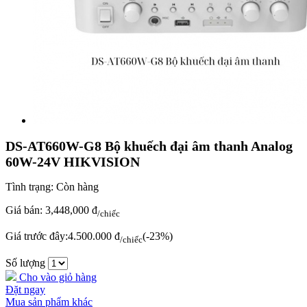
DS-AT660W-G8 Bộ khuếch đại âm thanh Analog
60W-24V HIKVISION
Tình trạng:
Còn hàng
Giá bán:
3,448,000 đ
/chiếc
Giá trước đây:
4.500.000 đ
(-23%)
/chiếc
Số lượng
Cho vào giỏ hàng
Đặt ngay
Mua sản phẩm khác