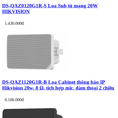
DS-QAZ0120G1R-S Loa Sub tủ mạng 20W
HIKVISION
1.430.000đ
DS-QAZ1120G1R-B Loa Cabinet thông báo IP
Hikvision 20w, 8 Ω, tích hợp mic, đàm thoại 2 chiều
6.106.000đ