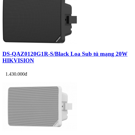
DS-QAZ0120G1R-S/Black Loa Sub tủ mạng 20W
HIKVISION
1.430.000đ