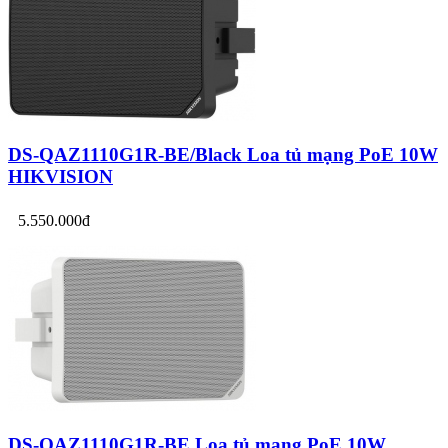
DS-QAZ1110G1R-BE/Black Loa tủ mạng PoE 10W
HIKVISION
5.550.000đ
DS-QAZ1110G1R-BE Loa tủ mạng PoE 10W