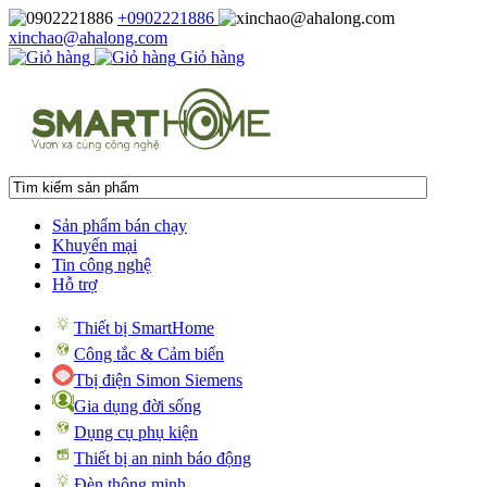
+0902221886
xinchao@ahalong.com
Giỏ hàng
Sản phẩm bán chạy
Khuyến mại
Tin công nghệ
Hỗ trợ
Thiết bị SmartHome
Công tắc & Cảm biến
Tbị điện Simon Siemens
Gia dụng đời sống
Dụng cụ phụ kiện
Thiết bị an ninh báo động
Đèn thông minh