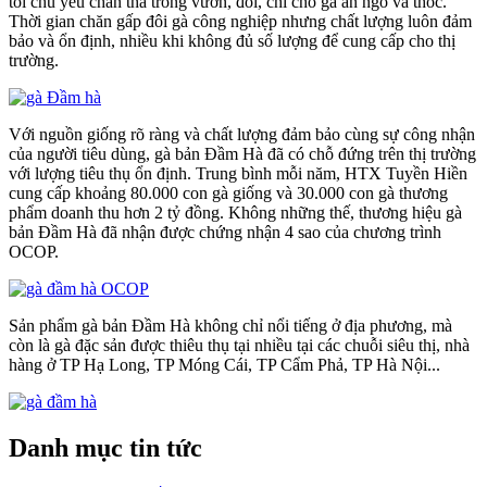
tôi chủ yếu chăn thả trong vườn, đồi, chỉ cho gà ăn ngô và thóc.
Thời gian chăn gấp đôi gà công nghiệp nhưng chất lượng luôn đảm
bảo và ổn định, nhiều khi không đủ số lượng để cung cấp cho thị
trường.
Với nguồn giống rõ ràng và chất lượng đảm bảo cùng sự công nhận
của người tiêu dùng, gà bản Đầm Hà đã có chỗ đứng trên thị trường
với lượng tiêu thụ ổn định. Trung bình mỗi năm, HTX Tuyền Hiền
cung cấp khoảng 80.000 con gà giống và 30.000 con gà thương
phẩm doanh thu hơn 2 tỷ đồng. Không những thế, thương hiệu gà
bản Đầm Hà đã nhận được chứng nhận 4 sao của chương trình
OCOP.
Sản phẩm gà bản Đầm Hà không chỉ nổi tiếng ở địa phương, mà
còn là gà đặc sản được thiêu thụ tại nhiều tại các chuỗi siêu thị, nhà
hàng ở TP Hạ Long, TP Móng Cái, TP Cẩm Phả, TP Hà Nội...
Danh mục tin tức