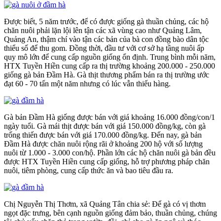
Được biết, 5 năm trước, để có được giống gà thuần chủng, các hộ
chăn nuôi phải lặn lội lên tận các xã vùng cao như Quảng Lâm,
Quảng An, thậm chí vào tận các bản của bà con đồng bào dân tộc
thiểu số để thu gom. Đồng thời, đầu tư với cơ sở hạ tầng nuôi ấp
quy mô lớn để cung cấp nguồn giống ổn định. Trung bình mỗi năm,
HTX Tuyền Hiền cung cấp ra thị trường khoảng 200.000 - 250.000
giống gà bản Đầm Hà. Gà thịt thương phẩm bán ra thị trường ước
đạt 60 - 70 tấn một năm nhưng có lúc vẫn thiếu hàng.
Gà bản Đầm Hà giống được bán với giá khoảng 16.000 đồng/con/1
ngày tuổi. Gà mái thịt được bán với giá 150.000 đồng/kg, còn gà
trống thiến được bán với giá 170.000 đồng/kg. Đến nay, gà bản
Đầm Hà được chăn nuôi rộng rãi ở khoảng 200 hộ với số lượng
nuôi từ 1.000 - 3.000 con/hộ. Phần lớn các hộ chăn nuôi gà bản đều
được HTX Tuyền Hiền cung cấp giống, hỗ trợ phương pháp chăn
nuôi, tiêm phòng, cung cấp thức ăn và bao tiêu đầu ra.
Chị Nguyễn Thị Thơm, xã Quảng Tân chia sẻ: Để gà có vị thơm
ngọt đặc trưng, bên cạnh nguồn giống đảm bảo, thuần chủng, chúng