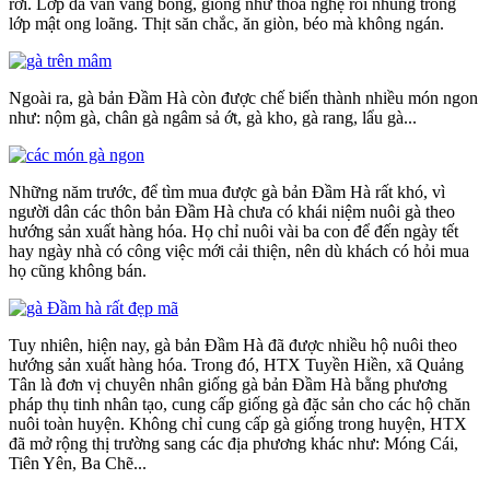
rời. Lớp da vẫn vàng bóng, giống như thoa nghệ rồi nhúng trong
lớp mật ong loãng. Thịt săn chắc, ăn giòn, béo mà không ngán.
Ngoài ra, gà bản Đầm Hà còn được chế biến thành nhiều món ngon
như: nộm gà, chân gà ngâm sả ớt, gà kho, gà rang, lẩu gà...
Những năm trước, để tìm mua được gà bản Đầm Hà rất khó, vì
người dân các thôn bản Đầm Hà chưa có khái niệm nuôi gà theo
hướng sản xuất hàng hóa. Họ chỉ nuôi vài ba con để đến ngày tết
hay ngày nhà có công việc mới cải thiện, nên dù khách có hỏi mua
họ cũng không bán.
Tuy nhiên, hiện nay, gà bản Đầm Hà đã được nhiều hộ nuôi theo
hướng sản xuất hàng hóa. Trong đó, HTX Tuyền Hiền, xã Quảng
Tân là đơn vị chuyên nhân giống gà bản Đầm Hà bằng phương
pháp thụ tinh nhân tạo, cung cấp giống gà đặc sản cho các hộ chăn
nuôi toàn huyện. Không chỉ cung cấp gà giống trong huyện, HTX
đã mở rộng thị trường sang các địa phương khác như: Móng Cái,
Tiên Yên, Ba Chẽ...