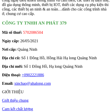
công nghệ điều khiển thông minh và cảm biến, các thiết bị điện nhẹ,
đồ gia dụng thông minh, thiết bị IOT, thiết các dụng cụ phụ kiện thi
công, các thiết bị an ninh & an toàn…dành cho các công trình nhà
ở, chung cư cao cấp.
CÔNG TY TNHH AN PHÁT 379
Mã số thuế:
5702086504
Ngày cấp:
26/05/2021
Nơi cấp:
Quảng Ninh
Địa chỉ cũ:
Số 1 Đông Hồ, Hồng Hải Hạ long Quảng Ninh
Địa chỉ mới:
Số 1 Đông Hồ, Hạ long Quảng Ninh
Điện thoại:
+0902221886
Email:
xinchao@ahalong.com
GIỚI THIỆU
Giới thiệu chung
Cam kết chất lượng