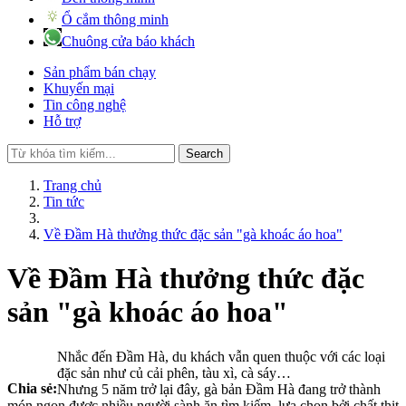
Ổ cắm thông minh
Chuông cửa báo khách
Sản phẩm bán chạy
Khuyến mại
Tin công nghệ
Hỗ trợ
Search
Trang chủ
Tin tức
Về Đầm Hà thưởng thức đặc sản "gà khoác áo hoa"
Về Đầm Hà thưởng thức đặc
sản "gà khoác áo hoa"
Nhắc đến Đầm Hà, du khách vẫn quen thuộc với các loại
đặc sản như củ cải phên, tàu xì, cà sáy…
Chia sẻ:
Nhưng 5 năm trở lại đây, gà bản Đầm Hà đang trở thành
món ngon được nhiều người sành ăn tìm kiếm, lựa chọn bởi chất thịt