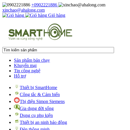
+0902221886
xinchao@ahalong.com
Giỏ hàng
Sản phẩm bán chạy
Khuyến mại
Tin công nghệ
Hỗ trợ
Thiết bị SmartHome
Công tắc & Cảm biến
Tbị điện Simon Siemens
Gia dụng đời sống
Dụng cụ phụ kiện
Thiết bị an ninh báo động
Đèn thông minh