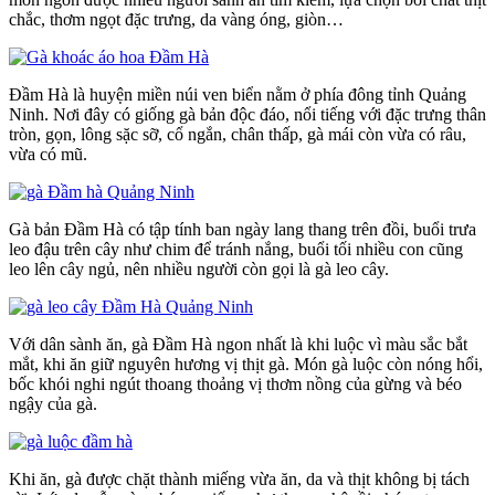
chắc, thơm ngọt đặc trưng, da vàng óng, giòn…
Đầm Hà là huyện miền núi ven biển nằm ở phía đông tỉnh Quảng
Ninh. Nơi đây có giống gà bản độc đáo, nổi tiếng với đặc trưng thân
tròn, gọn, lông sặc sỡ, cổ ngắn, chân thấp, gà mái còn vừa có râu,
vừa có mũ.
Gà bản Đầm Hà có tập tính ban ngày lang thang trên đồi, buổi trưa
leo đậu trên cây như chim để tránh nắng, buổi tối nhiều con cũng
leo lên cây ngủ, nên nhiều người còn gọi là gà leo cây.
Với dân sành ăn, gà Đầm Hà ngon nhất là khi luộc vì màu sắc bắt
mắt, khi ăn giữ nguyên hương vị thịt gà. Món gà luộc còn nóng hổi,
bốc khói nghi ngút thoang thoảng vị thơm nồng của gừng và béo
ngậy của gà.
Khi ăn, gà được chặt thành miếng vừa ăn, da và thịt không bị tách