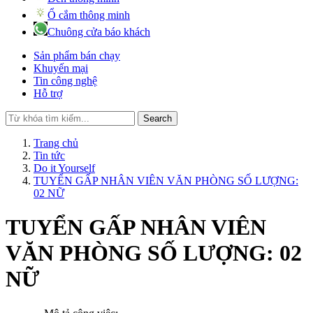
Ổ cắm thông minh
Chuông cửa báo khách
Sản phẩm bán chạy
Khuyến mại
Tin công nghệ
Hỗ trợ
Search
Trang chủ
Tin tức
Do it Yourself
TUYỂN GẤP NHÂN VIÊN VĂN PHÒNG SỐ LƯỢNG:
02 NỮ
TUYỂN GẤP NHÂN VIÊN
VĂN PHÒNG SỐ LƯỢNG: 02
NỮ