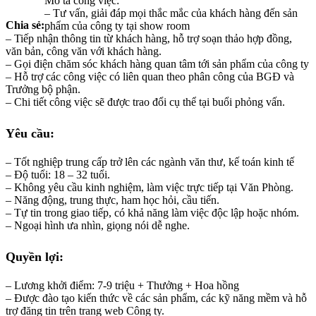
Mô tả công việc:
– Tư vấn, giải đáp mọi thắc mắc của khách hàng đến sản
Chia sẻ:
phẩm của công ty tại show room
– Tiếp nhận thông tin từ khách hàng, hỗ trợ soạn thảo hợp đồng,
văn bản, công văn với khách hàng.
– Gọi điện chăm sóc khách hàng quan tâm tới sản phẩm của công ty
– Hỗ trợ các công việc có liên quan theo phân công của BGĐ và
Trưởng bộ phận.
– Chi tiết công việc sẽ được trao đổi cụ thể tại buổi phỏng vấn.
Yêu cầu:
– Tốt nghiệp trung cấp trở lên các ngành văn thư, kế toán kinh tế
– Độ tuổi: 18 – 32 tuổi.
– Không yêu cầu kinh nghiệm, làm việc trực tiếp tại Văn Phòng.
– Năng động, trung thực, ham học hỏi, cầu tiến.
– Tự tin trong giao tiếp, có khả năng làm việc độc lập hoặc nhóm.
– Ngoại hình ưa nhìn, giọng nói dễ nghe.
Quyền lợi:
– Lương khởi điểm: 7-9 triệu + Thưởng + Hoa hồng
– Được đào tạo kiến thức về các sản phẩm, các kỹ năng mềm và hỗ
trợ đăng tin trên trang web Công ty.