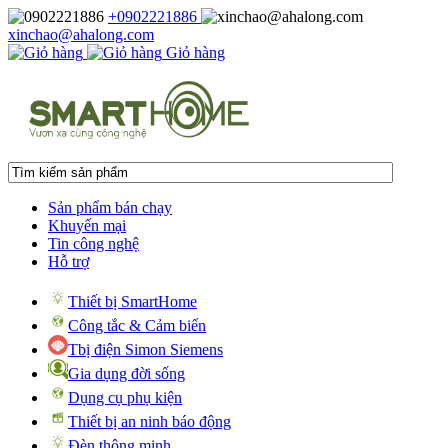
+0902221886
xinchao@ahalong.com
Giỏ hàng
Sản phẩm bán chạy
Khuyến mại
Tin công nghệ
Hỗ trợ
Thiết bị SmartHome
Công tắc & Cảm biến
Tbị điện Simon Siemens
Gia dụng đời sống
Dụng cụ phụ kiện
Thiết bị an ninh báo động
Đèn thông minh