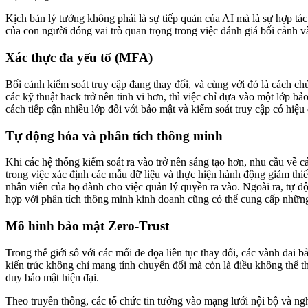
Kịch bản lý tưởng không phải là sự tiếp quản của AI mà là sự hợp t
của con người đóng vai trò quan trọng trong việc đánh giá bối cảnh 
Xác thực đa yếu tố (MFA)
Bối cảnh kiểm soát truy cập đang thay đổi, và cùng với đó là cách c
các kỹ thuật hack trở nên tinh vi hơn, thì việc chỉ dựa vào một lớp 
cách tiếp cận nhiều lớp đối với bảo mật và kiểm soát truy cập có hiệ
Tự động hóa và phân tích thông minh
Khi các hệ thống kiểm soát ra vào trở nên sáng tạo hơn, nhu cầu về 
trong việc xác định các mẫu dữ liệu và thực hiện hành động giảm thiểu
nhân viên của họ dành cho việc quản lý quyền ra vào. Ngoài ra, tự độ
hợp với phân tích thông minh kinh doanh cũng có thể cung cấp những 
Mô hình bảo mật Zero-Trust
Trong thế giới số với các mối đe dọa liên tục thay đổi, các vành đa
kiến ​​trúc không chỉ mang tính chuyển đổi mà còn là điều không thể 
duy bảo mật hiện đại.
Theo truyền thống, các tổ chức tin tưởng vào mạng lưới nội bộ và ng