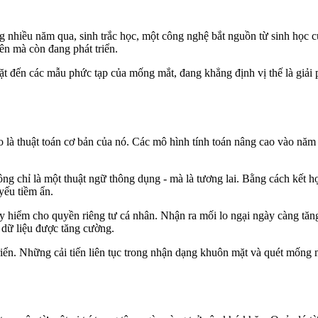
ng nhiều năm qua, sinh trắc học, một công nghệ bắt nguồn từ sinh học 
ên mà còn đang phát triển.
t đến các mẫu phức tạp của mống mắt, đang khẳng định vị thế là giải p
ào là thuật toán cơ bản của nó. Các mô hình tính toán nâng cao vào năm 
ng chỉ là một thuật ngữ thông dụng - mà là tương lai. Bằng cách kết h
yếu tiềm ẩn.
hiểm cho quyền riêng tư cá nhân. Nhận ra mối lo ngại ngày càng tăng về
 dữ liệu được tăng cường.
 triển. Những cải tiến liên tục trong nhận dạng khuôn mặt và quét mống