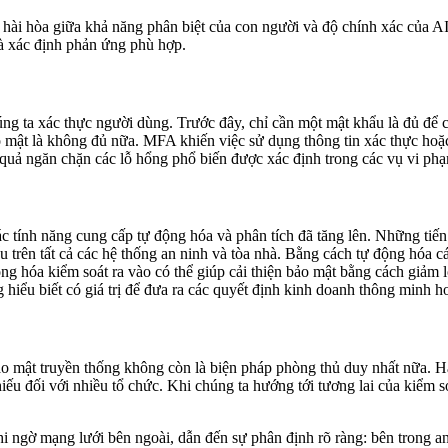
ác hài hòa giữa khả năng phân biệt của con người và độ chính xác của 
và xác định phản ứng phù hợp.
húng ta xác thực người dùng. Trước đây, chỉ cần một mật khẩu là đủ để
bảo mật là không đủ nữa. MFA khiến việc sử dụng thông tin xác thực hoặ
u quả ngăn chặn các lỗ hổng phổ biến được xác định trong các vụ vi ph
các tính năng cung cấp tự động hóa và phân tích đã tăng lên. Những tiế
 trên tất cả các hệ thống an ninh và tòa nhà. Bằng cách tự động hóa cá
ng hóa kiểm soát ra vào có thể giúp cải thiện bảo mật bằng cách giảm 
hiểu biết có giá trị để đưa ra các quyết định kinh doanh thông minh h
i bảo mật truyền thống không còn là biện pháp phòng thủ duy nhất nữa.
thiếu đối với nhiều tổ chức. Khi chúng ta hướng tới tương lai của kiểm
hi ngờ mạng lưới bên ngoài, dẫn đến sự phân định rõ ràng: bên trong 