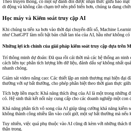
Theo truyền thống, có một sự đánh đổi được nhận thức giữa bảo mật v
di động và không cần chạm trở nên phổ biến hơn, chúng ta đang chứng
Học máy và Kiểm soát truy cập AI
Khi chúng ta tiến xa hơn vào thời đại chuyển đổi số, Machine Learning
như ChatGPT làm nổi bật bản chất lan tỏa của AI, hầu như không có 
Những lợi ích chính của giải pháp kiểm soát truy cập dựa trên 
Trí thông minh dự đoán: Đã qua rồi cái thời mà các hệ thống an nin
cách liên tục phân tích lượng lớn dữ liệu, đánh dấu sự không nhất qu
nhanh chóng.
Giám sát video nâng cao: Các thiết lập an ninh thương mại hiện đại đ
thường với sự bất thường, cho phép phân biệt theo thời gian thực gi
Tích hợp liền mạch: Khả năng thích ứng của AI là một trong những điểm
có. Hệ sinh thái kết nối này cung cấp cho các doanh nghiệp một con
Khả năng phân tích vô song của AI giúp tăng cường khả năng kiểm soá
không thành công nhiều lần vào cuối giờ, một sự bất thường mà nếu k
Tuy nhiên, việc quá phụ thuộc vào AI cũng đi kèm với những thách thức
thận trọng.