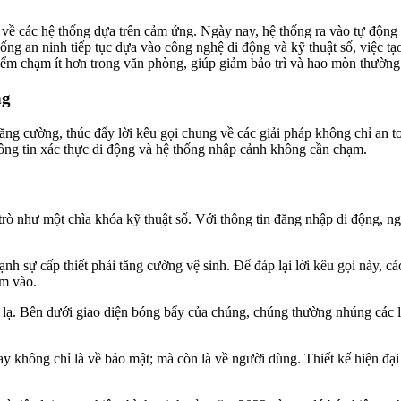
a về các hệ thống dựa trên cảm ứng. Ngày nay, hệ thống ra vào tự động
ống an ninh tiếp tục dựa vào công nghệ di động và kỹ thuật số, việc t
iểm chạm ít hơn trong văn phòng, giúp giảm bảo trì và hao mòn thường 
ng
ục tăng cường, thúc đẩy lời kêu gọi chung về các giải pháp không chỉ an
thông tin xác thực di động và hệ thống nhập cảnh không cần chạm.
 trò như một chìa khóa kỹ thuật số. Với thông tin đăng nhập di động, 
nh sự cấp thiết phải tăng cường vệ sinh. Để đáp lại lời kêu gọi này,
ạm vào.
ạ. Bên dưới giao diện bóng bẩy của chúng, chúng thường nhúng các l
y không chỉ là về bảo mật; mà còn là về người dùng. Thiết kế hiện đại