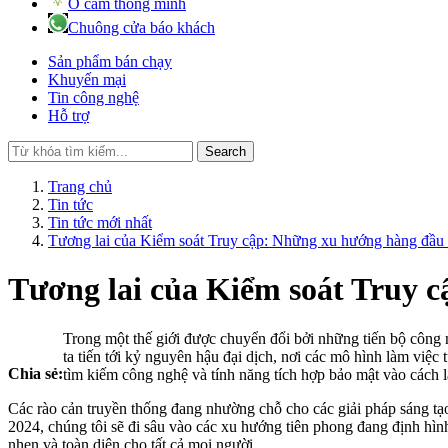
Ổ cắm thông minh
Chuông cửa báo khách
Sản phẩm bán chạy
Khuyến mại
Tin công nghệ
Hỗ trợ
Search
Trang chủ
Tin tức
Tin tức mới nhất
Tương lai của Kiểm soát Truy cập: Những xu hướng hàng đầu 
Tương lai của Kiểm soát Truy 
Trong một thế giới được chuyển đổi bởi những tiến bộ công 
ta tiến tới kỷ nguyên hậu đại dịch, nơi các mô hình làm việc 
Chia sẻ:
tìm kiếm công nghệ và tính năng tích hợp bảo mật vào cách l
Các rào cản truyền thống đang nhường chỗ cho các giải pháp sáng tạo
2024, chúng tôi sẽ đi sâu vào các xu hướng tiên phong đang định hình 
nhẹn và toàn diện cho tất cả mọi người.