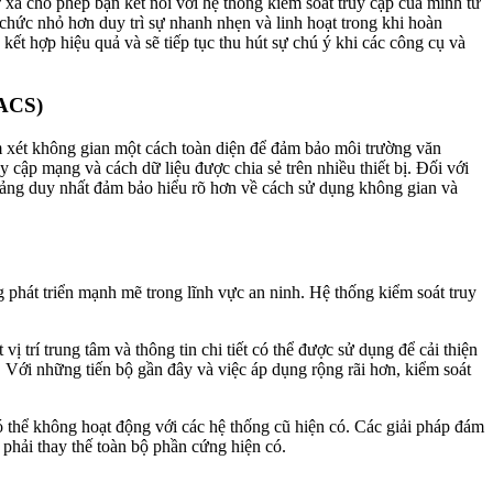
ừ xa cho phép bạn kết nối với hệ thống kiểm soát truy cập của mình từ
 chức nhỏ hơn duy trì sự nhanh nhẹn và linh hoạt trong khi hoàn
ết hợp hiệu quả và sẽ tiếp tục thu hút sự chú ý khi các công cụ và
PACS)
m xét không gian một cách toàn diện để đảm bảo môi trường văn
cập mạng và cách dữ liệu được chia sẻ trên nhiều thiết bị. Đối với
n tảng duy nhất đảm bảo hiểu rõ hơn về cách sử dụng không gian và
phát triển mạnh mẽ trong lĩnh vực an ninh. Hệ thống kiểm soát truy
 trí trung tâm và thông tin chi tiết có thể được sử dụng để cải thiện
 Với những tiến bộ gần đây và việc áp dụng rộng rãi hơn, kiểm soát
 thể không hoạt động với các hệ thống cũ hiện có. Các giải pháp đám
 phải thay thế toàn bộ phần cứng hiện có.