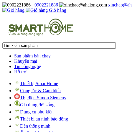
+0902221886
xinchao@ah
Giỏ hàng
Sản phẩm bán chạy
Khuyến mại
Tin công nghệ
Hỗ trợ
Thiết bị SmartHome
Công tắc & Cảm biến
Tbị điện Simon Siemens
Gia dụng đời sống
Dụng cụ phụ kiện
Thiết bị an ninh báo động
Đèn thông minh