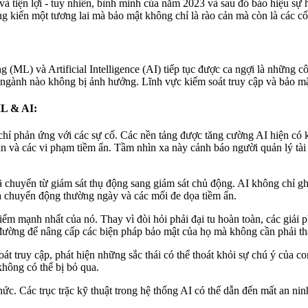
à tiện lợi - tuy nhiên, bình minh của năm 2023 và sau đó báo hiệu sự
 kiến ​​một tương lai mà bảo mật không chỉ là rào cản mà còn là các c
 (ML) và Artificial Intelligence (AI) tiếp tục được ca ngợi là những c
ngành nào không bị ảnh hưởng. Lĩnh vực kiểm soát truy cập và bảo mậ
ML & AI:
h chỉ phản ứng với các sự cố. Các nền tảng được tăng cường AI hiện c
án và các vi phạm tiềm ẩn. Tầm nhìn xa này cảnh báo người quản lý tài
ã chuyển từ giám sát thụ động sang giám sát chủ động. AI không chỉ gh
ữa chuyển động thường ngày và các mối đe dọa tiềm ẩn.
 mạnh nhất của nó. Thay vì đòi hỏi phải đại tu hoàn toàn, các giải phá
 đường để nâng cấp các biện pháp bảo mật của họ mà không cần phải tha
t truy cập, phát hiện những sắc thái có thể thoát khỏi sự chú ý của co
hông có thể bị bỏ qua.
. Các trục trặc kỹ thuật trong hệ thống AI có thể dẫn đến mất an ninh 