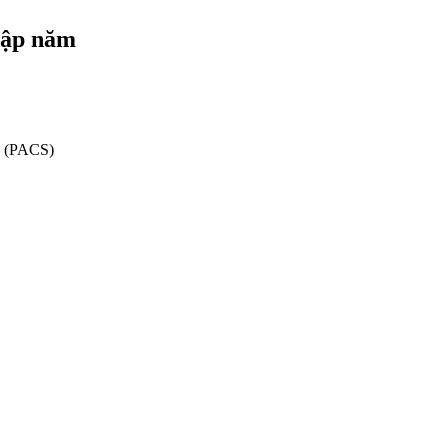
cập năm
ý (PACS)