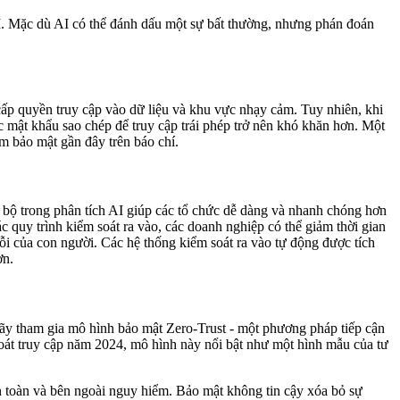
AI. Mặc dù AI có thể đánh dấu một sự bất thường, nhưng phán đoán
 cấp quyền truy cập vào dữ liệu và khu vực nhạy cảm. Tuy nhiên, khi
c mật khẩu sao chép để truy cập trái phép trở nên khó khăn hơn. Một
ạm bảo mật gần đây trên báo chí.
n bộ trong phân tích AI giúp các tổ chức dễ dàng và nhanh chóng hơn
c quy trình kiểm soát ra vào, các doanh nghiệp có thể giảm thời gian
lỗi của con người. Các hệ thống kiểm soát ra vào tự động được tích
ơn.
 Hãy tham gia mô hình bảo mật Zero-Trust - một phương pháp tiếp cận
 soát truy cập năm 2024, mô hình này nổi bật như một hình mẫu của tư
an toàn và bên ngoài nguy hiểm. Bảo mật không tin cậy xóa bỏ sự