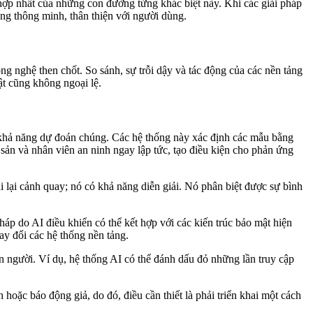
 hợp nhất của những con đường từng khác biệt này. Khi các giải pháp
ổng thông minh, thân thiện với người dùng.
ông nghệ then chốt. So sánh, sự trỗi dậy và tác động của các nền tảng
t cũng không ngoại lệ.
ó khả năng dự đoán chúng. Các hệ thống này xác định các mẫu bằng
 sản và nhân viên an ninh ngay lập tức, tạo điều kiện cho phản ứng
i lại cảnh quay; nó có khả năng diễn giải. Nó phân biệt được sự bình
p do AI điều khiển có thể kết hợp với các kiến ​​trúc bảo mật hiện
y đổi các hệ thống nền tảng.
n người. Ví dụ, hệ thống AI có thể đánh dấu đỏ những lần truy cập
hoặc báo động giả, do đó, điều cần thiết là phải triển khai một cách