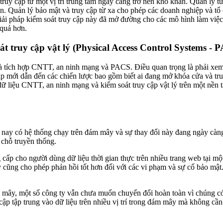
truy cập từ một vị trí trung tâm ngày càng trở nên khó khăn. Quản lý t
 cần. Quản lý bảo mật và truy cập từ xa cho phép các doanh nghiệp và tổ
ải pháp kiểm soát truy cập này đã mở đường cho các mô hình làm việc k
 quả hơn.
truy cập vật lý (Physical Access Control Systems - 
p là tích hợp CNTT, an ninh mạng và PACS. Điều quan trọng là phải xe
p mới dẫn đến các chiến lược bao gồm biết ai đang mở khóa cửa và truy 
ả dữ liệu CNTT, an ninh mạng và kiểm soát truy cập vật lý trên một nề
 nay có hệ thống chạy trên đám mây và sự thay đổi này đang ngày càng 
 chỗ truyền thống.
ấp cho người dùng dữ liệu thời gian thực trên nhiều trang web tại một vị
 cũng cho phép phản hồi tốt hơn đối với các vi phạm và sự cố bảo mật.
ám mây, một số công ty vẫn chưa muốn chuyển đổi hoàn toàn vì chúng có
 cập tập trung vào dữ liệu trên nhiều vị trí trong đám mây mà không cần