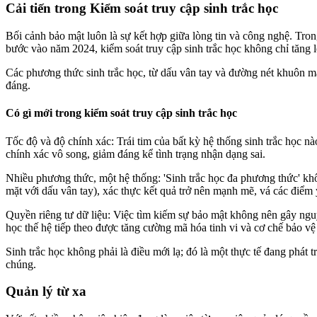
Cải tiến trong Kiểm soát truy cập sinh trắc học
Bối cảnh bảo mật luôn là sự kết hợp giữa lòng tin và công nghệ. Tro
bước vào năm 2024, kiểm soát truy cập sinh trắc học không chỉ tăng l
Các phương thức sinh trắc học, từ dấu vân tay và đường nét khuôn mặ
đáng.
Có gì mới trong kiểm soát truy cập sinh trắc học
Tốc độ và độ chính xác: Trái tim của bất kỳ hệ thống sinh trắc học n
chính xác vô song, giảm đáng kể tình trạng nhận dạng sai.
Nhiều phương thức, một hệ thống: 'Sinh trắc học đa phương thức' khô
mặt với dấu vân tay), xác thực kết quả trở nên mạnh mẽ, vá các điểm 
Quyền riêng tư dữ liệu: Việc tìm kiếm sự bảo mật không nên gây nguy 
học thế hệ tiếp theo được tăng cường mã hóa tinh vi và cơ chế bảo vệ
Sinh trắc học không phải là điều mới lạ; đó là một thực tế đang phát
chúng.
Quản lý từ xa