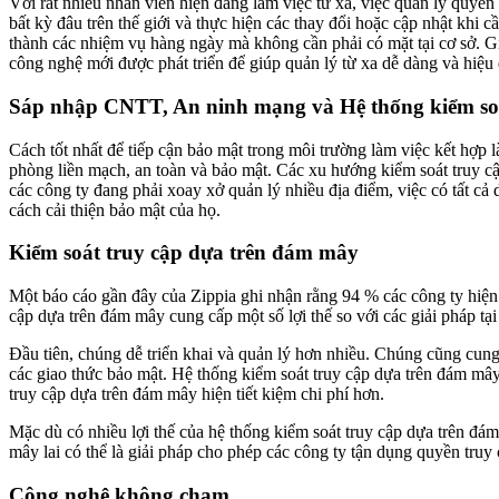
Với rất nhiều nhân viên hiện đang làm việc từ xa, việc quản lý quyền 
bất kỳ đâu trên thế giới và thực hiện các thay đổi hoặc cập nhật khi
thành các nhiệm vụ hàng ngày mà không cần phải có mặt tại cơ sở. Gi
công nghệ mới được phát triển để giúp quản lý từ xa dễ dàng và hiệu
Sáp nhập CNTT, An ninh mạng và Hệ thống kiểm soát 
Cách tốt nhất để tiếp cận bảo mật trong môi trường làm việc kết hợ
phòng liền mạch, an toàn và bảo mật. Các xu hướng kiểm soát truy cậ
các công ty đang phải xoay xở quản lý nhiều địa điểm, việc có tất c
cách cải thiện bảo mật của họ.
Kiểm soát truy cập dựa trên đám mây
Một báo cáo gần đây của Zippia ghi nhận rằng 94 % các công ty hiện
cập dựa trên đám mây cung cấp một số lợi thế so với các giải pháp tại
Đầu tiên, chúng dễ triển khai và quản lý hơn nhiều. Chúng cũng cung c
các giao thức bảo mật. Hệ thống kiểm soát truy cập dựa trên đám mây
truy cập dựa trên đám mây hiện tiết kiệm chi phí hơn.
Mặc dù có nhiều lợi thế của hệ thống kiểm soát truy cập dựa trên đ
mây lai có thể là giải pháp cho phép các công ty tận dụng quyền truy
Công nghệ không chạm