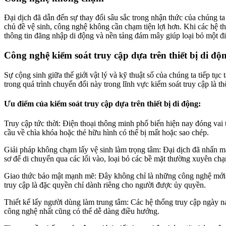
Đại dịch đã dẫn đến sự thay đổi sâu sắc trong nhận thức của chúng t
chủ đề vệ sinh, công nghệ không cần chạm tiện lợi hơn. Khi các hệ th
thông tin đăng nhập di động và nền tảng đám mây giúp loại bỏ một đ
Công nghệ kiểm soát truy cập dựa trên thiết bị di độ
Sự cộng sinh giữa thế giới vật lý và kỹ thuật số của chúng ta tiếp t
trong quá trình chuyển đổi này trong lĩnh vực kiểm soát truy cập là 
Ưu điểm của kiểm soát truy cập dựa trên thiết bị di động:
Truy cập tức thời: Điện thoại thông minh phổ biến hiện nay đóng vai
cầu về chìa khóa hoặc thẻ hữu hình có thể bị mất hoặc sao chép.
Giải pháp không chạm lấy vệ sinh làm trọng tâm: Đại dịch đã nhấn mạ
sơ để di chuyển qua các lối vào, loại bỏ các bề mặt thường xuyên ch
Giao thức bảo mật mạnh mẽ: Đây không chỉ là những công nghệ mới l
truy cập là đặc quyền chỉ dành riêng cho người được ủy quyền.
Thiết kế lấy người dùng làm trung tâm: Các hệ thống truy cập ngày na
công nghệ nhất cũng có thể dễ dàng điều hướng.