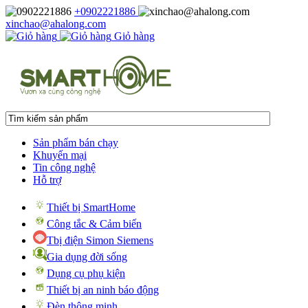
+0902221886
xinchao@ahalong.com
Giỏ hàng
Sản phẩm bán chạy
Khuyến mại
Tin công nghệ
Hỗ trợ
Thiết bị SmartHome
Công tắc & Cảm biến
Tbị điện Simon Siemens
Gia dụng đời sống
Dụng cụ phụ kiện
Thiết bị an ninh báo động
Đèn thông minh