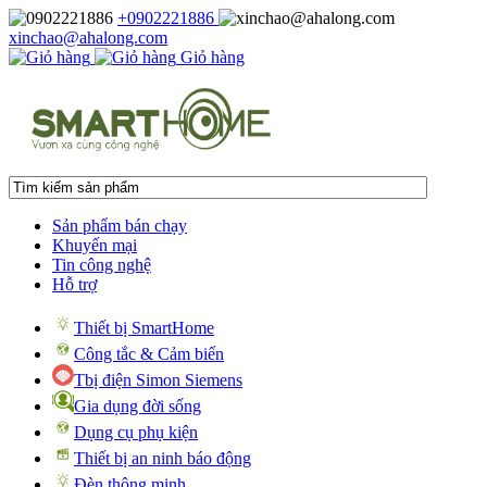
+0902221886
xinchao@ahalong.com
Giỏ hàng
Sản phẩm bán chạy
Khuyến mại
Tin công nghệ
Hỗ trợ
Thiết bị SmartHome
Công tắc & Cảm biến
Tbị điện Simon Siemens
Gia dụng đời sống
Dụng cụ phụ kiện
Thiết bị an ninh báo động
Đèn thông minh