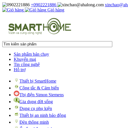
+0902221886
xinchao@ah
Giỏ hàng
Sản phẩm bán chạy
Khuyến mại
Tin công nghệ
Hỗ trợ
Thiết bị SmartHome
Công tắc & Cảm biến
Tbị điện Simon Siemens
Gia dụng đời sống
Dụng cụ phụ kiện
Thiết bị an ninh báo động
Đèn thông minh