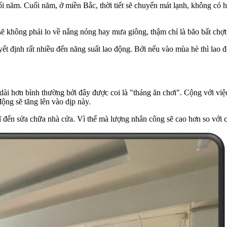
ối năm. Cuối năm, ở miền Bắc, thời tiết sẽ chuyển mát lạnh, không có
sẽ không phải lo về nắng nóng hay mưa giông, thậm chí là bão bất chợt
yết định rất nhiều đến năng suất lao động. Bởi nếu vào mùa hè thì lao 
 dài hơn bình thường bởi đây được coi là "tháng ăn chơi". Cộng với vi
ộng sẽ tăng lên vào dịp này.
ĩ đến sửa chữa nhà cửa. Vì thế mà lượng nhân công sẽ cao hơn so với c