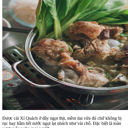
Được cái Xí Quách ở đây ngọt thịt, mềm dai vừa đủ chứ không bị
rục hay hầm hết nước ngọt lạt nhách như vài chỗ. Đặc biệt là toàn