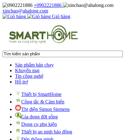
+0902221886
xinchao@ahalong.com
Giỏ hàng
Sản phẩm bán chạy
Khuyến mại
Tin công nghệ
Hỗ trợ
Thiết bị SmartHome
Công tắc & Cảm biến
Tbị điện Simon Siemens
Gia dụng đời sống
Dụng cụ phụ kiện
Thiết bị an ninh báo động
Đèn thông minh