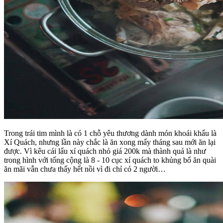
Trong trái tim mình là có 1 chỗ yêu thương dành món khoái khẩu là
Xí Quách, nhưng lần này chắc là ăn xong mấy tháng sau mới ăn lại
được. Vì kêu cái lẩu xí quách nhỏ giá 200k mà thành quả là như
trong hình với tổng cộng là 8 - 10 cục xí quách to khủng bố ăn quài
ăn mãi vẫn chưa thấy hết nồi vì đi chỉ có 2 người…