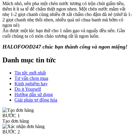
Mách nhỏ, nên pha một chén nước tương có trộn chút giấm tiều,
thêm ít ít sa tế để chấm thiệt ngon nhen. Một chén nước mắm vắt
nhẹ 1-2 giọt chanh cùng nhiều ớt xắt chấm cho đậm đà nè (nhớ là 1-
2 giọt chanh nhẹ thôi nhen, nhiều quá nó chua banh mà hởm có
ngon nè)
Ăn được một lúc bạn thử cho 1 nắm gạo và nguấy đều nên. Gần
cuối chúng ta có món cháo xương rất là ngon luôn.
HALOFOOD247 chúc bạn thành công và ngon miệng!
Danh mục tin tức
Tin tức mới nhất
Tư vấn chọn mua
Kinh nghiệm hay
Do it Yourself
Hướng dẫn sử dụng
Giải pháp tự động hóa
BƯỚC 1
Tạo đơn hàng
BƯỚC 2