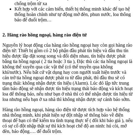
chống trộm từ xa
Kết hợp với các cảm biến, thiết bị thông minh khác để tạo hệ
thống hoàn chỉnh như tự động mở đèn, phun nước, loa thông
báo để đuổi trộm…
2. Hàng rào hồng ngoại, hàng rào điện tử
Nguyên lý hoạt động của hàng rào hồng ngoại hay còn gọi hàng rào
điện tử: Thiết bị gồm có 2 bộ phận đầu phát tín hiệu và đầu thu tín
hiệu được lắp đặt song song và đối diện nhau, tín hiệu được phát
bằng tia hồng ngoại ( 2 tia hoặc 3 tia ), Đặc thù các tia hồng ngoại là
không thể xuyên qua các vật thể (có thể truyền qua không
khí/nước). Nếu bất cứ vật dụng hay con người xuất hiện trước và
cản trở tia hồng ngoại được phát ra từ đầu phát, thì đầu thu sẽ có
trạng thái: không nhận được tín hiệu (Alarm). Lúc đó lập tức trung
tâm báo động sẽ nhận được tín hiệu trạng thái báo động và kích hoạt
loa để thông báo, nếu như bạn ở nhà thì có thể nhận được tín hiệu từ
loa nhưng nếu bạn ở xa nhà thì không nhận được sự cảnh báo sớm.
Hàng rào hồng ngoại, hàng rào điện tử được tích hợp vào hệ thống
nhà thông minh, khi phát hiện sự đột nhập sẽ thông báo về điện
thoại để bạn có thể kiểm tra tình trạng thực tế ( đôi khi báo giả ), nếu
có sự cố đột nhập thật sự thì kích hoạt chế độ an ninh: hú còi, mở
đèn, báo động…. để đuổi trộm.