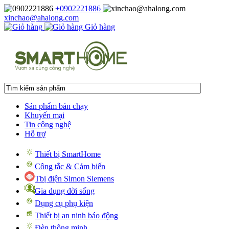
+0902221886
xinchao@ahalong.com
Giỏ hàng
Sản phẩm bán chạy
Khuyến mại
Tin công nghệ
Hỗ trợ
Thiết bị SmartHome
Công tắc & Cảm biến
Tbị điện Simon Siemens
Gia dụng đời sống
Dụng cụ phụ kiện
Thiết bị an ninh báo động
Đèn thông minh