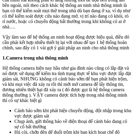
bên ngoài, nói theo cách khác hệ thống an ninh nhà thông minh là
bạn có thể kiểm soát mọi thứ trong nhà dù bạn đang ở xa, ví dụ như
có thể kiểm soát được cửa nào đang mở, vị trí nào đang có khói, rò
rỉ nước, hoặc có chuyển động bất thường trong khi không có ai ở
nhà….
Vậy làm sao để hệ thống an ninh hoạt động được hiệu quả, điều đó
cần phải kết hợp nhiều thiết bị lại với nhau để tạo 1 hệ thống hoàn
chỉnh, sau đây có 1 vài gợi ý giải pháp an ninh cho nhà thông minh
1.Camera trong nhà thông minh
Hệ thống camera hiện nay hầu như gia đình nào cũng có lắp đặt và
nó được sử dụng để kiểm tra tình trạng thực tế khu vực được lắp đặt
giám sát, NHƯNG không có cảnh báo sớm để bạn phát hiện trộm,
và khi mọi việc đã xảy ra rồi thì mới mở camera để lấy thông tin,
đương nhiên thiệt hại đã xảy ra ( đó được gọi là hệ thống camera
thông thường ). VẬY camera được tích hợp trong nhà thông minh
thì có sự khác biệt gì
Cảnh báo sớm khi phát hiện chuyển động, đột nhập trong khu
vực được giám sát
Chụp ảnh, gửi thông báo về điện thoại để cảnh báo đang có
sự cố bất thường
Hú còi, chớp đèn để đuổi trộm khi bạn kích hoạt chế độ