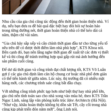
Nhu cầu của gia chủ cũng tác động đến thời gian hoàn thiện nhà. Ví
dụ, nếu bạn đưa ra đề bài quá đặc biệt hay đòi hỏi sự hoàn hảo
trong từng đường nét, thời gian hoàn thiện nhà có thể kéo dài cả
năm, thậm chí vài năm.
“Gia chủ hãy sắp xếp và cân chỉnh thời gian đầu tư cho từng yếu tố
nêu trên để có được thời điểm làm nhà phù hợp”, KTS Khoa nói.
Bên cạnh đó, bạn nên lắng nghe thời gian đề xuất từ các đơn vị thiết
kế và thi công để tránh trường hợp quá gấp rút mà ảnh hưởng đến
sản phẩm cuối cùng.
Để dư dả thời gian và công trình đạt chất lượng tốt, KTS Võ Luân
gợi ý các gia chủ định làm căn hộ chung cư hoặc nhà phố đơn giản
có thể tiến hành từ giữa năm. Lúc này, thị trường đã có nhiều mặt
hàng mới, các chương trình sale cũng bắt đầu chạy.
Với những công trình phức tạp hơn như biệt thự hay nhà phố lớn,
gia chủ nên tính toán sao cho nhà xong vào mùa hè, theo KTS Trần
Ngọc Linh, sáng lập văn phòng kiến trúc
Idee Architects
(Hà Nội).
“Như vậy, khâu hoàn thiện không bị dồn sát Tết, cây cối trong nhà
cũng kịp phát triển đón năm mới”, ông Linh nói.