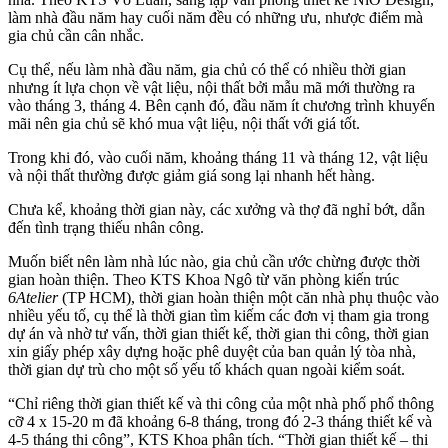
làm nhà đầu năm hay cuối năm đều có những ưu, nhược điểm mà
gia chủ cần cân nhắc.
Cụ thể, nếu làm nhà đầu năm, gia chủ có thể có nhiều thời gian
nhưng ít lựa chọn về vật liệu, nội thất bởi mẫu mã mới thường ra
vào tháng 3, tháng 4. Bên cạnh đó, đầu năm ít chương trình khuyến
mãi nên gia chủ sẽ khó mua vật liệu, nội thất với giá tốt.
Trong khi đó, vào cuối năm, khoảng tháng 11 và tháng 12, vật liệu
và nội thất thường được giảm giá song lại nhanh hết hàng.
Chưa kể, khoảng thời gian này, các xưởng và thợ đã nghỉ bớt, dẫn
đến tình trạng thiếu nhân công.
Muốn biết nên làm nhà lúc nào, gia chủ cần ước chừng được thời
gian hoàn thiện. Theo KTS Khoa Ngô từ văn phòng kiến trúc
6Atelier
(TP HCM), thời gian hoàn thiện một căn nhà phụ thuộc vào
nhiều yếu tố, cụ thể là thời gian tìm kiếm các đơn vị tham gia trong
dự án và nhờ tư vấn, thời gian thiết kế, thời gian thi công, thời gian
xin giấy phép xây dựng hoặc phê duyệt của ban quản lý tòa nhà,
thời gian dự trù cho một số yếu tố khách quan ngoài kiểm soát.
“Chỉ riêng thời gian thiết kế và thi công của một nhà phố phổ thông
cỡ 4 x 15-20 m đã khoảng 6-8 tháng, trong đó 2-3 tháng thiết kế và
4-5 tháng thi công”, KTS Khoa phân tích. “Thời gian thiết kế – thi