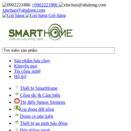
+0902221886
xinchao@ahalong.com
Giỏ hàng
Sản phẩm bán chạy
Khuyến mại
Tin công nghệ
Hỗ trợ
Thiết bị SmartHome
Công tắc & Cảm biến
Tbị điện Simon Siemens
Gia dụng đời sống
Dụng cụ phụ kiện
Thiết bị an ninh báo động
Đèn thông minh