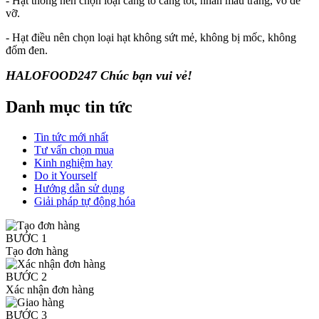
- Hạt thông nên chọn loại càng to càng tốt, nhân màu trắng, vỏ dễ
vỡ.
- Hạt điều nên chọn loại hạt không sứt mẻ, không bị mốc, không
đốm đen.
HALOFOOD247 Chúc bạn vui vẻ!
Danh mục tin tức
Tin tức mới nhất
Tư vấn chọn mua
Kinh nghiệm hay
Do it Yourself
Hướng dẫn sử dụng
Giải pháp tự động hóa
BƯỚC 1
Tạo đơn hàng
BƯỚC 2
Xác nhận đơn hàng
BƯỚC 3