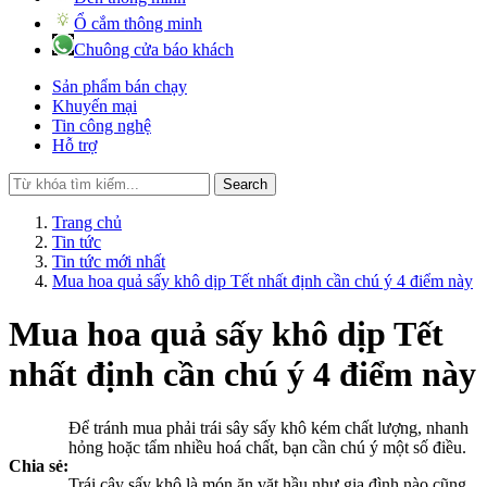
Ổ cắm thông minh
Chuông cửa báo khách
Sản phẩm bán chạy
Khuyến mại
Tin công nghệ
Hỗ trợ
Search
Trang chủ
Tin tức
Tin tức mới nhất
Mua hoa quả sấy khô dịp Tết nhất định cần chú ý 4 điểm này
Mua hoa quả sấy khô dịp Tết
nhất định cần chú ý 4 điểm này
Để tránh mua phải trái sây sấy khô kém chất lượng, nhanh
hỏng hoặc tẩm nhiều hoá chất, bạn cần chú ý một số điều.
Chia sẻ:
Trái cây sấy khô là món ăn vặt hầu như gia đình nào cũng