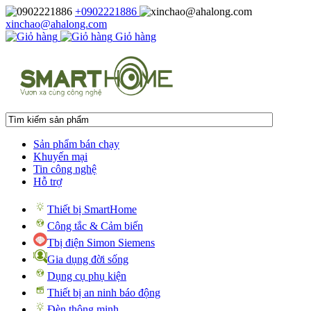
+0902221886
xinchao@ahalong.com
Giỏ hàng
Sản phẩm bán chạy
Khuyến mại
Tin công nghệ
Hỗ trợ
Thiết bị SmartHome
Công tắc & Cảm biến
Tbị điện Simon Siemens
Gia dụng đời sống
Dụng cụ phụ kiện
Thiết bị an ninh báo động
Đèn thông minh