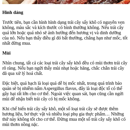
Hình dáng
Trước tiên, bạn cần hình hình dạng trái cây sấy khô có nguyên vẹn
không, màu sắc và kích thước có bình thường không. Nếu trái cây
quá lớn hoặc quá nhỏ sẽ ảnh hưởng đến hương vị và dinh dưỡng
của nó. Nếu bạn thấy điều gì đó bất thường, chẳng hạn như mốc, tốt
nhất đừng mua.
Mùi
Nhìn chung, tất cả các loại trái cây sấy khô đều có mùi thơm trái cây
rõ ràng. Nếu bạn ngửi thấy mùi nhạt hoặc hăng, chắc chắn trái cây
đã qua xử lý hoá chất.
Đặc biệt, quả hạch là loại quả dễ bị mốc nhất, trong quá trình bảo
quản sẽ bị nhiễm nấm Aspergillus flavus, đây là loại độc tố có thể
gây hại rất lớn cho cơ thể. Ngoài việc quan sát, bạn cũng cần ngửi
mùi để nhận biết trái cây có bị mốc không.
Khi chế biến trái cây sấy khô, một số loại trái cây sẽ được thêm
hương liệu, bơ thực vật và nhiều loại phụ gia thực phẩm… Những
thứ này không tốt cho cơ thể. Đừng mua một số trái cây sấy khô có
mùi thơm nồng nặc.