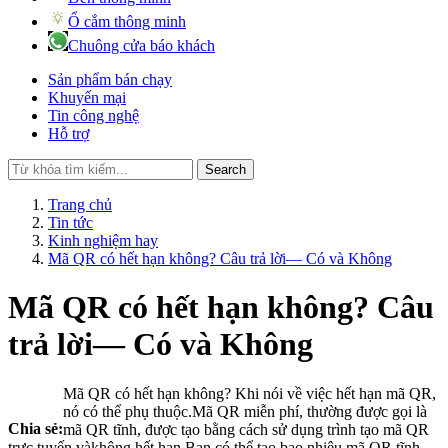
Ổ cắm thông minh
Chuông cửa báo khách
Sản phẩm bán chạy
Khuyến mại
Tin công nghệ
Hỗ trợ
Search
Trang chủ
Tin tức
Kinh nghiệm hay
Mã QR có hết hạn không? Câu trả lời— Có và Không
Mã QR có hết hạn không? Câu
trả lời— Có và Không
Mã QR có hết hạn không? Khi nói về việc hết hạn mã QR,
nó có thể phụ thuộc.Mã QR miễn phí, thường được gọi là
Chia sẻ:
mã QR tĩnh, được tạo bằng cách sử dụng trình tạo mã QR
trực tuyến vàkhông hết hạn.Bạn có thể tạo bao nhiêu mã QR tĩnh