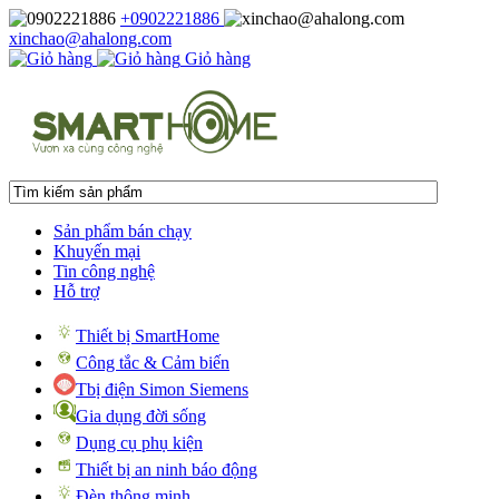
+0902221886
xinchao@ahalong.com
Giỏ hàng
Sản phẩm bán chạy
Khuyến mại
Tin công nghệ
Hỗ trợ
Thiết bị SmartHome
Công tắc & Cảm biến
Tbị điện Simon Siemens
Gia dụng đời sống
Dụng cụ phụ kiện
Thiết bị an ninh báo động
Đèn thông minh