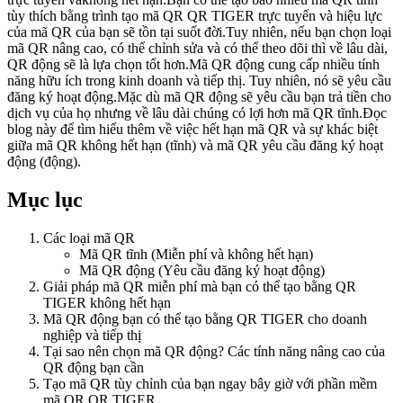
tùy thích bằng trình tạo mã QR QR TIGER trực tuyến và hiệu lực
của mã QR của bạn sẽ tồn tại suốt đời.Tuy nhiên, nếu bạn chọn loại
mã QR nâng cao, có thể chỉnh sửa và có thể theo dõi thì về lâu dài,
QR động sẽ là lựa chọn tốt hơn.Mã QR động cung cấp nhiều tính
năng hữu ích trong kinh doanh và tiếp thị. Tuy nhiên, nó sẽ yêu cầu
đăng ký hoạt động.Mặc dù mã QR động sẽ yêu cầu bạn trả tiền cho
dịch vụ của họ nhưng về lâu dài chúng có lợi hơn mã QR tĩnh.Đọc
blog này để tìm hiểu thêm về việc hết hạn mã QR và sự khác biệt
giữa mã QR không hết hạn (tĩnh) và mã QR yêu cầu đăng ký hoạt
động (động).
Mục lục
Các loại mã QR
Mã QR tĩnh (Miễn phí và không hết hạn)
Mã QR động (Yêu cầu đăng ký hoạt động)
Giải pháp mã QR miễn phí mà bạn có thể tạo bằng QR
TIGER không hết hạn
Mã QR động bạn có thể tạo bằng QR TIGER cho doanh
nghiệp và tiếp thị
Tại sao nên chọn mã QR động? Các tính năng nâng cao của
QR động bạn cần
Tạo mã QR tùy chỉnh của bạn ngay bây giờ với phần mềm
mã QR QR TIGER