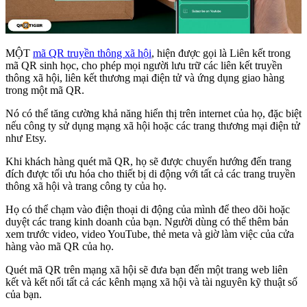
MỘT
mã QR truyền thông xã hội
, hiện được gọi là Liên kết trong
mã QR sinh học, cho phép mọi người lưu trữ các liên kết truyền
thông xã hội, liên kết thương mại điện tử và ứng dụng giao hàng
trong một mã QR.
Nó có thể tăng cường khả năng hiển thị trên internet của họ, đặc biệt
nếu công ty sử dụng mạng xã hội hoặc các trang thương mại điện tử
như Etsy.
Khi khách hàng quét mã QR, họ sẽ được chuyển hướng đến trang
đích được tối ưu hóa cho thiết bị di động với tất cả các trang truyền
thông xã hội và trang công ty của họ.
Họ có thể chạm vào điện thoại di động của mình để theo dõi hoặc
duyệt các trang kinh doanh của bạn. Người dùng có thể thêm bản
xem trước video, video YouTube, thẻ meta và giờ làm việc của cửa
hàng vào mã QR của họ.
Quét mã QR trên mạng xã hội sẽ đưa bạn đến một trang web liên
kết và kết nối tất cả các kênh mạng xã hội và tài nguyên kỹ thuật số
của bạn.