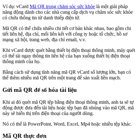
Ví dụ: vCard
Mã QR trong chăm sóc sức khỏe
là một giải pháp
năng động dành cho các nhà cung cấp dịch vụ chăm sóc sức khỏe
có chứa thông tin từ danh thiếp điện tử.
Mã QR có thể chứa nhiều chi tiết cơ bản khác nhau, bao gồm chi
tiết liên hệ, địa chỉ, mối liên kết với công ty hoặc tổ chức, hồ sơ
mạng xã hội, trang web, địa chỉ email, v.v.
Khi vCard được quét bằng thiết bị điện thoại thông minh, máy quét
có thể tải ngay thông tin liên hệ của bạn xuống thiết bị điện thoại
thông minh của họ.
Bằng cách sử dụng tính năng mã QR vCard số lượng lớn, bạn có
thể thêm nhiều mã QR trên một trang để sản xuất liền mạch.
Gửi mã QR để số hóa tài liệu
Khi ai đó quét mã QR tệp bằng điện thoại thông minh, anh ta sẽ tự
động được đưa đến tài liệu hoặc tệp bạn đã nhúng vào mã QR, mã
này sẽ hiển thị trên điện thoại của người dùng.
Nó có thể là PowerPoint, Word, Excel, Mp4 hoặc nhiều tệp khác.
Mã QR thực đơn