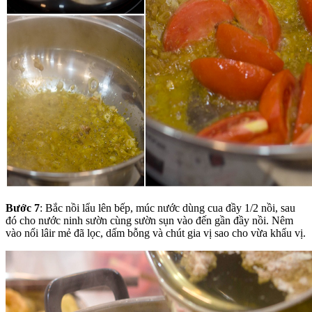
Bước 7
: Bắc nồi lẩu lên bếp, múc nước dùng cua đầy 1/2 nồi, sau
đó cho nước ninh sườn cùng sườn sụn vào đến gần đầy nồi. Nêm
vào nổi lâir mẻ đã lọc, dấm bỗng và chút gia vị sao cho vừa khẩu vị.