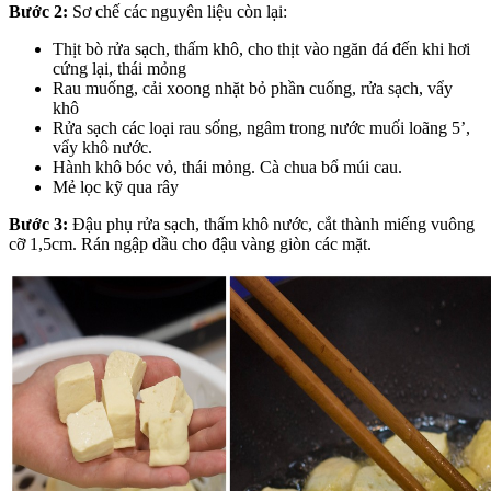
Bước 2:
Sơ chế các nguyên liệu còn lại:
Thịt bò rửa sạch, thấm khô, cho thịt vào ngăn đá đến khi hơi
cứng lại, thái mỏng
Rau muống, cải xoong nhặt bỏ phần cuống, rửa sạch, vẩy
khô
Rửa sạch các loại rau sống, ngâm trong nước muối loãng 5’,
vẩy khô nước.
Hành khô bóc vỏ, thái mỏng. Cà chua bổ múi cau.
Mẻ lọc kỹ qua rây
Bước 3:
Đậu phụ rửa sạch, thấm khô nước, cắt thành miếng vuông
cỡ 1,5cm. Rán ngập dầu cho đậu vàng giòn các mặt.