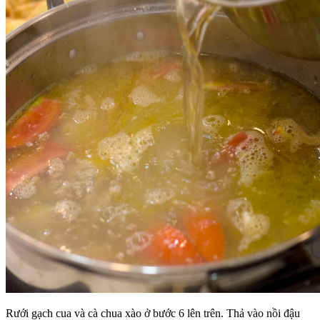
Rưới gạch cua và cà chua xào ở bước 6 lên trên. Thả vào nồi đậu