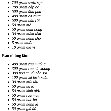
700 gram sườn sụn
700 gram bắp bò
500 gram đậu phụ
400 gram cà chua
500 gram bún rối
50 gram mẻ
50 gram dấm bỗng
30 gram mắm tôm
50 gram hành khô
5 gram muối
10 gram gia vị
Rau nhúng lẩu
:
400 gram rau muống
300 gram rau cải xoong
300 hoa chuối bào sợi
100 gram xà lách xoăn
30 gram mùi tàu
50 gram tía tô
50 gram kinh giới
50 gram rau mùi
50 gram bạc hà
50 gram hành lá
50 gram giá đỗ