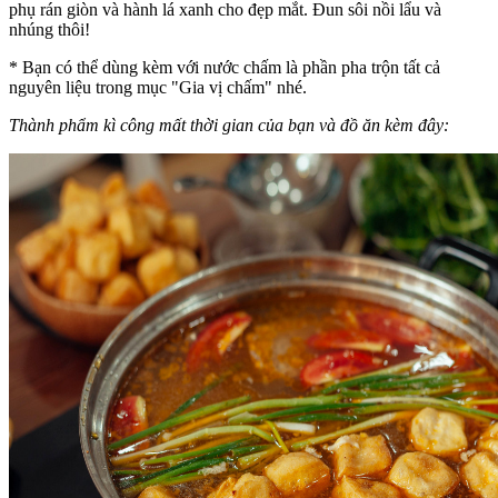
phụ rán giòn và hành lá xanh cho đẹp mắt. Đun sôi nồi lẩu và
nhúng thôi!
* Bạn có thể dùng kèm với nước chấm là phần pha trộn tất cả
nguyên liệu trong mục "Gia vị chấm" nhé.
Thành phẩm kì công mất thời gian của bạn và đồ ăn kèm đây: