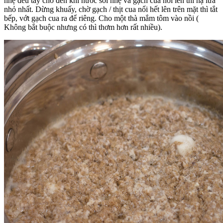
nhẹ đều tay cho đến khi nước sôi nhẹ và gạch cua nổi lên thì hạ lửa
nhỏ nhất. Dừng khuấy, chờ gạch / thịt cua nổi hết lên trên mặt thì tắt
bếp, vớt gạch cua ra để riêng. Cho một thà mắm tôm vào nồi (
Không bắt buộc nhưng có thì thơm hơn rất nhiều).