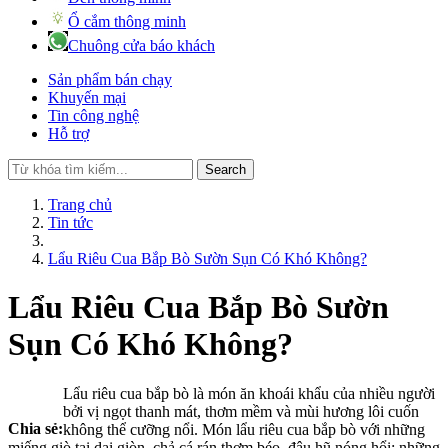
Ổ cắm thông minh
Chuông cửa báo khách
Sản phẩm bán chạy
Khuyến mại
Tin công nghệ
Hỗ trợ
Search
Trang chủ
Tin tức
Lẩu Riêu Cua Bắp Bò Sườn Sụn Có Khó Không?
Lẩu Riêu Cua Bắp Bò Sườn
Sụn Có Khó Không?
Lẩu riêu cua bắp bò là món ăn khoái khẩu của nhiều người
bởi vị ngọt thanh mát, thơm mềm và mùi hương lôi cuốn
Chia sẻ:
không thể cưỡng nổi. Món lẩu riêu cua bắp bò với những
miếng giò tai dai giòn, chả cá rán thơm béo, đậu hũ nóng hổi; những