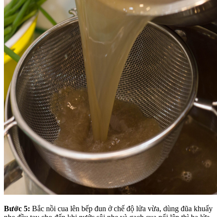
Bước 5:
Bắc nồi cua lên bếp đun ở chế độ lửa vừa, dùng đũa khuấy