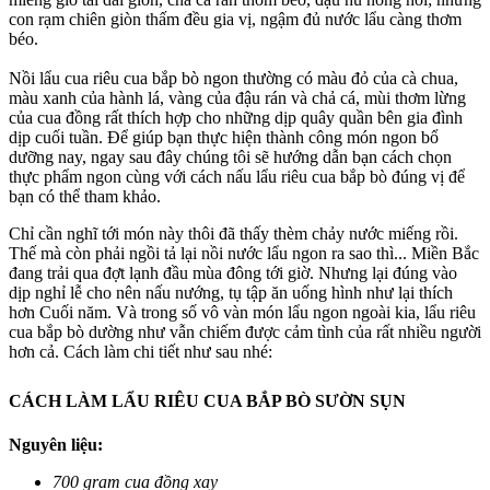
con rạm chiên giòn thấm đều gia vị, ngậm đủ nước lẩu càng thơm
béo.
Nồi lẩu cua riêu cua bắp bò ngon thường có màu đỏ của cà chua,
màu xanh của hành lá, vàng của đậu rán và chả cá, mùi thơm lừng
của cua đồng rất thích hợp cho những dịp quây quần bên gia đình
dịp cuối tuần. Để giúp bạn thực hiện thành công món ngon bổ
dưỡng nay, ngay sau đây chúng tôi sẽ hướng dẫn bạn cách chọn
thực phẩm ngon cùng với cách nấu lẩu riêu cua bắp bò đúng vị để
bạn có thể tham khảo.
Chỉ cần nghĩ tới món này thôi đã thấy thèm chảy nước miếng rồi.
Thế mà còn phải ngồi tả lại nồi nước lẩu ngon ra sao thì... Miền Bắc
đang trải qua đợt lạnh đầu mùa đông tới giờ. Nhưng lại đúng vào
dịp nghỉ lễ cho nên nấu nướng, tụ tập ăn uống hình như lại thích
hơn Cuối năm. Và trong số vô vàn món lẩu ngon ngoài kia, lẩu riêu
cua bắp bò dường như vẫn chiếm được cảm tình của rất nhiều người
hơn cả. Cách làm chi tiết như sau nhé:
CÁCH LÀM LẨU RIÊU CUA BẮP BÒ SƯỜN SỤN
Nguyên liệu:
700 gram cua đồng xay