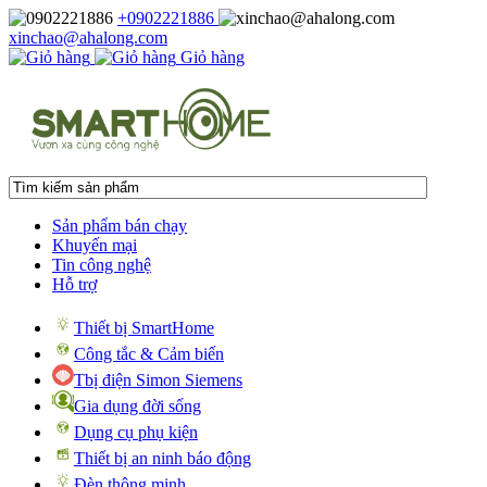
+0902221886
xinchao@ahalong.com
Giỏ hàng
Sản phẩm bán chạy
Khuyến mại
Tin công nghệ
Hỗ trợ
Thiết bị SmartHome
Công tắc & Cảm biến
Tbị điện Simon Siemens
Gia dụng đời sống
Dụng cụ phụ kiện
Thiết bị an ninh báo động
Đèn thông minh