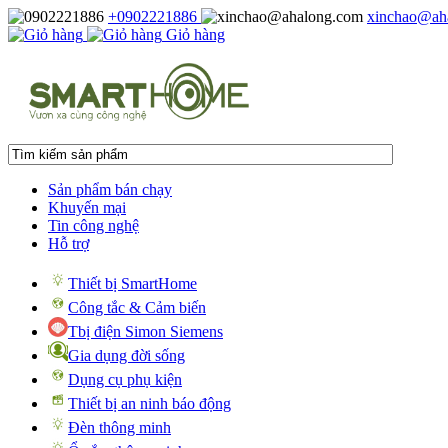
+0902221886
xinchao@ah
Giỏ hàng
Sản phẩm bán chạy
Khuyến mại
Tin công nghệ
Hỗ trợ
Thiết bị SmartHome
Công tắc & Cảm biến
Tbị điện Simon Siemens
Gia dụng đời sống
Dụng cụ phụ kiện
Thiết bị an ninh báo động
Đèn thông minh