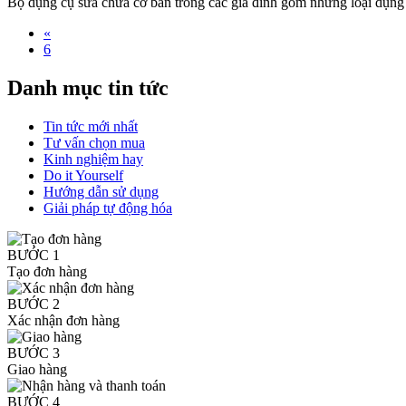
Bộ dụng cụ sửa chữa cơ bản trong các gia đình gồm những loại dụng 
«
6
Danh mục tin tức
Tin tức mới nhất
Tư vấn chọn mua
Kinh nghiệm hay
Do it Yourself
Hướng dẫn sử dụng
Giải pháp tự động hóa
BƯỚC 1
Tạo đơn hàng
BƯỚC 2
Xác nhận đơn hàng
BƯỚC 3
Giao hàng
BƯỚC 4