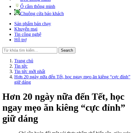
Ổ cắm thông minh
Chuông cửa báo khách
Sản phẩm bán chạy
Khuyến mại
Tin công nghệ
Hỗ trợ
Search
Trang chủ
Tin tức
Tin tức mới nhất
Hơn 20 ngày nữa đến Tết, học ngay mẹo ăn kiêng “cực đỉnh”
giữ dáng
Hơn 20 ngày nữa đến Tết, học
ngay mẹo ăn kiêng “cực đỉnh”
giữ dáng