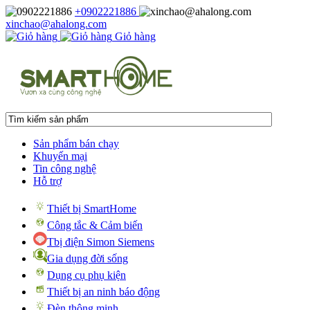
+0902221886
xinchao@ahalong.com
Giỏ hàng
Sản phẩm bán chạy
Khuyến mại
Tin công nghệ
Hỗ trợ
Thiết bị SmartHome
Công tắc & Cảm biến
Tbị điện Simon Siemens
Gia dụng đời sống
Dụng cụ phụ kiện
Thiết bị an ninh báo động
Đèn thông minh