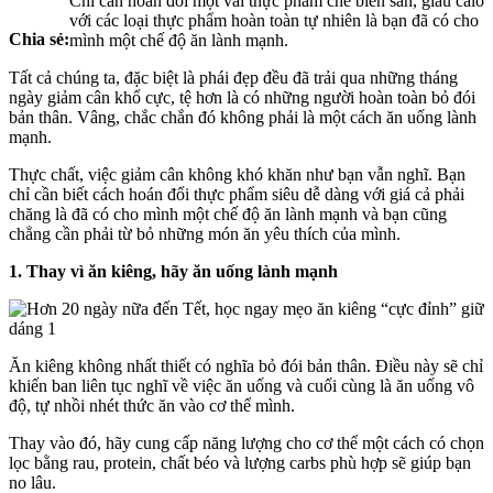
Chỉ cần hoán đổi một vài thực phẩm chế biến sẵn, giàu calo
với các loại thực phẩm hoàn toàn tự nhiên là bạn đã có cho
Chia sẻ:
mình một chế độ ăn lành mạnh.
Tất cả chúng ta, đặc biệt là phái đẹp đều đã trải qua những tháng
ngày giảm cân khổ cực, tệ hơn là có những người hoàn toàn bỏ đói
bản thân. Vâng, chắc chắn đó không phải là một cách ăn uống lành
mạnh.
Thực chất, việc giảm cân không khó khăn như bạn vẫn nghĩ. Bạn
chỉ cần biết cách hoán đổi thực phẩm siêu dễ dàng với giá cả phải
chăng là đã có cho mình một chế độ ăn lành mạnh và bạn cũng
chẳng cần phải từ bỏ những món ăn yêu thích của mình.
1. Thay vì ăn kiêng, hãy ăn uống lành mạnh
Ăn kiêng không nhất thiết có nghĩa bỏ đói bản thân. Điều này sẽ chỉ
khiến ban liên tục nghĩ về việc ăn uống và cuối cùng là ăn uống vô
độ, tự nhồi nhét thức ăn vào cơ thể mình.
Thay vào đó, hãy cung cấp năng lượng cho cơ thể một cách có chọn
lọc bằng rau, protein, chất béo và lượng carbs phù hợp sẽ giúp bạn
no lâu.