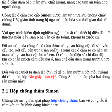
tắc ổ cắm đảm bảo thẩm mỹ, chất lượng, nâng cao tính an toàn cho
người dùng.
Công tắc ổ cắm cao cấp
Simon
được làm từ nhựa PC chống cháy,
chống UV, giảm tình trạng bị ngả màu lão hóa sau thời gian dài sử
dụng.
Với quy trình kiểm định nghiêm ngặt, bề mặt các thiết bị điện đến từ
thương hiệu Tây Ban Nha vẫn có độ bóng, không bị xước cũ.
Độ an toàn của công tắc ổ cắm được nâng cao bằng việc đi sâu vào
cấu tạo, kết cấu bên trong sản phẩm. Trong các ổ cắm sẽ có nắp an
toàn, nâng cao bảo vệ cho trẻ em. Ổ cắm dẫn điện sẽ chỉ dẫn điện
khi có chân phích cắm đều hai ổ, hạn chế dẫn điện trong trường hợp
sơ xuất.
Đối với các thiết bị điện lắp ở vị trí dễ bị ảnh hưởng bởi môi trường
thì cần thêm lớp
“áo giáp bảo vệ”.
Cùng Simon khám phá hai dòng
sản phẩm này:
2.1 Hộp chống thấm Simon
Chúng tôi mang đến giải pháp
hộp chống thấm
bảo vệ công tắc ổ
cắm với nhiều hình dạng khác nhau.