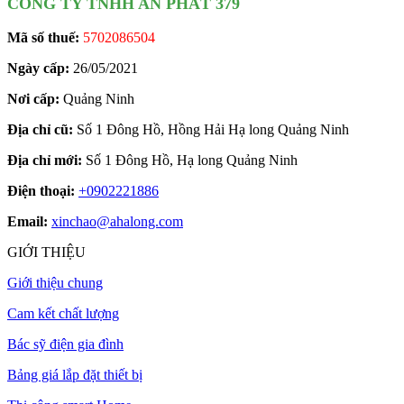
CÔNG TY TNHH AN PHÁT 379
Mã số thuế:
5702086504
Ngày cấp:
26/05/2021
Nơi cấp:
Quảng Ninh
Địa chỉ cũ:
Số 1 Đông Hồ, Hồng Hải Hạ long Quảng Ninh
Địa chỉ mới:
Số 1 Đông Hồ, Hạ long Quảng Ninh
Điện thoại:
+0902221886
Email:
xinchao@ahalong.com
GIỚI THIỆU
Giới thiệu chung
Cam kết chất lượng
Bác sỹ điện gia đình
Bảng giá lắp đặt thiết bị