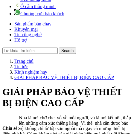
Ổ cắm thông minh
Chuông cửa báo khách
Sản phẩm bán chạy
Khuyến mại
Tin công nghệ
Hỗ trợ
Search
Trang chủ
Tin tức
Kinh nghiệm hay
GIẢI PHÁP BẢO VỆ THIẾT BỊ ĐIỆN CAO CẤP
GIẢI PHÁP BẢO VỆ THIẾT
BỊ ĐIỆN CAO CẤP
Nhà là nơi chở che, vỗ về mỗi người, và là nơi kết nối, thắp
lên những cảm xúc thiêng liêng. Vì thế, nhà cần được bảo
Chia sẻ:
vệ không chỉ từ lớp sơn ngoài mà ngay cả những thiết bị
điện nhỏ bé. Cùng khám phá các giải pháp hiệu quả nhất với Simon