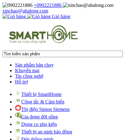
+0902221886
xinchao@ahalong.com
Giỏ hàng
Sản phẩm bán chạy
Khuyến mại
Tin công nghệ
Hỗ trợ
Thiết bị SmartHome
Công tắc & Cảm biến
Tbị điện Simon Siemens
Gia dụng đời sống
Dụng cụ phụ kiện
Thiết bị an ninh báo động
Đèn thông minh