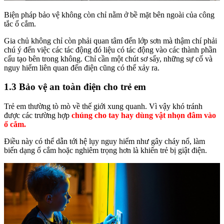
Biện pháp bảo vệ không còn chỉ nằm ở bề mặt bên ngoài của công
tắc ổ cắm.
Gia chủ không chỉ còn phải quan tâm đến lớp sơn mà thậm chí phải
chú ý đến việc các tác động đó liệu có tác động vào các thành phần
cấu tạo bên trong không. Chỉ cần một chút sơ sẩy, những sự cố và
nguy hiểm liên quan đến điện cũng có thể xảy ra.
1.3 Bảo vệ an toàn điện cho trẻ em
Trẻ em thường tò mò về thế giới xung quanh. Vì vậy khó tránh
được các trường hợp
chúng cho tay hay dùng vật nhọn đâm vào
ổ cắm.
Điều này có thể dẫn tới hệ lụy nguy hiểm như gây cháy nổ, làm
biến dạng ổ cắm hoặc nghiêm trọng hơn là khiến trẻ bị giật điện.