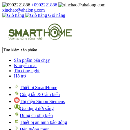
+0902221886
xinchao@ahalong.com
Giỏ hàng
Sản phẩm bán chạy
Khuyến mại
Tin công nghệ
Hỗ trợ
Thiết bị SmartHome
Công tắc & Cảm biến
Tbị điện Simon Siemens
Gia dụng đời sống
Dụng cụ phụ kiện
Thiết bị an ninh báo động
Đèn thông minh