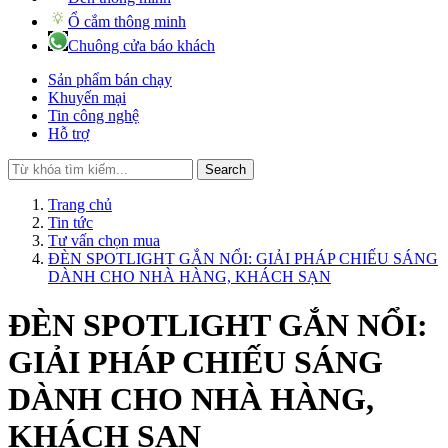
Ổ cắm thông minh
Chuông cửa báo khách
Sản phẩm bán chạy
Khuyến mại
Tin công nghệ
Hỗ trợ
Search
Trang chủ
Tin tức
Tư vấn chọn mua
ĐÈN SPOTLIGHT GẮN NỔI: GIẢI PHÁP CHIẾU SÁNG
DÀNH CHO NHÀ HÀNG, KHÁCH SẠN
ĐÈN SPOTLIGHT GẮN NỔI:
GIẢI PHÁP CHIẾU SÁNG
DÀNH CHO NHÀ HÀNG,
KHÁCH SẠN