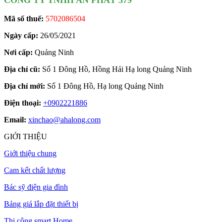
CÔNG TY TNHH AN PHÁT 379
Mã số thuế:
5702086504
Ngày cấp:
26/05/2021
Nơi cấp:
Quảng Ninh
Địa chỉ cũ:
Số 1 Đông Hồ, Hồng Hải Hạ long Quảng Ninh
Địa chỉ mới:
Số 1 Đông Hồ, Hạ long Quảng Ninh
Điện thoại:
+0902221886
Email:
xinchao@ahalong.com
GIỚI THIỆU
Giới thiệu chung
Cam kết chất lượng
Bác sỹ điện gia đình
Bảng giá lắp đặt thiết bị
Thi công smart Home