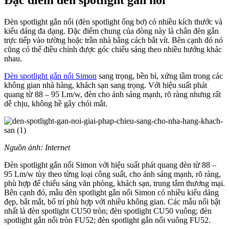
Đèn spotlight gắn nổi (đèn spotlight ống bơ) có nhiều kích thước và
kiểu dáng đa dạng. Đặc điểm chung của dòng này là chân đèn gắn
trực tiếp vào tường hoặc trần nhà bằng cách bắt vít. Bên cạnh đó nó
cũng có thể điều chỉnh được góc chiếu sáng theo nhiều hướng khác
nhau.
Đèn spotlight gắn nổi Simon
sang trọng, bền bỉ, xứng tầm trong các
không gian nhà hàng, khách sạn sang trọng. Với hiệu suất phát
quang từ 88 – 95 Lm/w, đèn cho ánh sáng mạnh, rõ ràng nhưng rất
dễ chịu, không hề gây chói mắt.
Nguồn ảnh: Internet
Đèn spotlight gắn nổi Simon với hiệu suất phát quang đèn từ 88 –
95 Lm/w tùy theo từng loại công suất, cho ánh sáng mạnh, rõ ràng,
phù hợp để chiếu sáng văn phòng, khách sạn, trung tâm thương mại.
Bên cạnh đó, mẫu đèn spotlight gắn nổi Simon có nhiều kiểu dáng
đẹp, bắt mắt, bố trí phù hợp với nhiều không gian. Các mẫu nổi bật
nhất là đèn spotlight CU50 tròn; đèn spotlight CU50 vuông; đèn
spotlight gắn nổi tròn FU52; đèn spotlight gắn nổi vuông FU52.