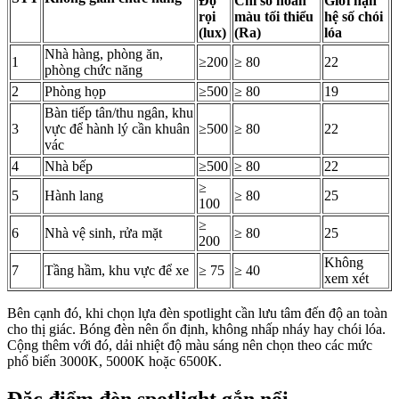
Độ
Chỉ số hoàn
Giới hạn
rọi
màu tối thiểu
hệ số chói
(lux)
(Ra)
lóa
Nhà hàng, phòng ăn,
1
≥200
≥ 80
22
phòng chức năng
2
Phòng họp
≥500
≥ 80
19
Bàn tiếp tân/thu ngân, khu
3
vực để hành lý cần khuân
≥500
≥ 80
22
vác
4
Nhà bếp
≥500
≥ 80
22
≥
5
Hành lang
≥ 80
25
100
≥
6
Nhà vệ sinh, rửa mặt
≥ 80
25
200
Không
7
Tầng hầm, khu vực để xe
≥ 75
≥ 40
xem xét
Bên cạnh đó, khi chọn lựa đèn spotlight cần lưu tâm đến độ an toàn
cho thị giác. Bóng đèn nên ổn định, không nhấp nháy hay chói lóa.
Cộng thêm với đó, dải nhiệt độ màu sáng nên chọn theo các mức
phổ biến 3000K, 5000K hoặc 6500K.
Đặc điểm đèn spotlight gắn nổi