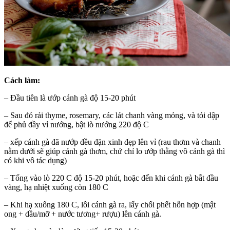
Cách làm:
– Đầu tiên là ướp cánh gà độ 15-20 phút
– Sau đó rải thyme, rosemary, các lát chanh vàng mỏng, và tỏi dập
để phủ đầy vỉ nướng, bật lò nướng 220 độ C
– xếp cánh gà đã nướp đều đặn xinh đẹp lên vỉ (rau thơm và chanh
nằm dưới sẽ giúp cánh gà thơm, chứ chỉ lo ướp thằng vô cánh gà thì
có khi vô tác dụng)
– Tống vào lò 220 C độ 15-20 phút, hoặc đến khi cánh gà bắt đầu
vàng, hạ nhiệt xuống còn 180 C
– Khi hạ xuống 180 C, lôi cánh gà ra, lấy chổi phết hỗn hợp (mật
ong + dầu/mỡ + nước tương+ rượu) lên cánh gà.