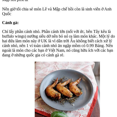
Nên giờ tôi chia sẻ món Lê và Mập chế hồi còn là sinh viên ở Anh
Quốc
Cánh gà:
Chỉ lấy phần cánh nhỏ. Phần cánh lớn (nối với ức, bên Tây kêu là
buffalo wings) nướng siêu dở nên bỏ nó ra làm món khác. Một lý do
hai đứa làm món này ở UK là vì dân trời Âu không biết cách xử lý
cánh nhỏ, nên 1 vỉ toàn cánh nhỏ ăn ngập mồm có 0.99 Bảng. Nên
ngoài là món cho các bạn ở Việt Nam, nó cũng hữu ích với các bạn
đang ở những quốc gia có cánh gà rẻ.