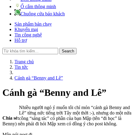
Ổ cắm thông minh
Chuông cửa báo khách
Sản phẩm bán chạy
Khuyến mại
Tin công nghệ
Hỗ trợ
Search
Trang chủ
Tin tức
Cánh gà “Benny and Lê”
Cánh gà “Benny and Lê”
Nhiều người ngỏ ý muốn tôi chỉ món “cánh gà Benny and
Lê” từng nức tiếng trời Tây một thời :-), nhưng do một nửa
Chia sẻ:
công “sáng tác” có phần của bạn Mập (tên “đi học” là
Benny) nên phải đi hỏi Mập xem có đồng ý cho post không.
Mập nói post đi