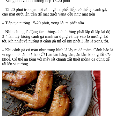
– Xong cho vào lò nướng tiếp 15-20 phút
– 15-20 phút trôi qua, lôi cánh gà ra phết tiếp, có thể lật cánh gà,
cho mặt dưới lên trên để mặt dưới vàng đều như mặt trên
– Tiếp tục nướng 15-20 phút, xong lôi ra phết nữa
– Nhìn chung là động tác nướng-phết thường phải lặp đi lặp lại độ
3-4 lần tuỳ lượng cánh gà mình sử dụng và tuỳ vào lò nướng. Lò
tốt, kín nhiệt và nướng ít cánh gà thì có khi phết 3 lần là xong rồi.
– Khi cánh gà có màu như trong hình là lấy ra để măm. Cảnh báo là
vì ngon nên ăn hơi hao 🙂 Lâu lâu hẵng làm, ăn lắm không tốt sức
khoẻ. Có thể ăn kèm với mấy lát chanh xắt thiệt mỏng đã dùng để
rải lên vỉ nướng.