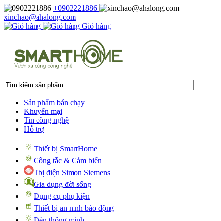
+0902221886
xinchao@ahalong.com
Giỏ hàng
Sản phẩm bán chạy
Khuyến mại
Tin công nghệ
Hỗ trợ
Thiết bị SmartHome
Công tắc & Cảm biến
Tbị điện Simon Siemens
Gia dụng đời sống
Dụng cụ phụ kiện
Thiết bị an ninh báo động
Đèn thông minh