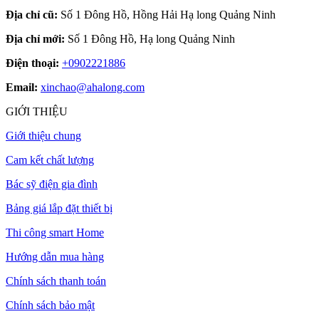
Địa chỉ cũ:
Số 1 Đông Hồ, Hồng Hải Hạ long Quảng Ninh
Địa chỉ mới:
Số 1 Đông Hồ, Hạ long Quảng Ninh
Điện thoại:
+0902221886
Email:
xinchao@ahalong.com
GIỚI THIỆU
Giới thiệu chung
Cam kết chất lượng
Bác sỹ điện gia đình
Bảng giá lắp đặt thiết bị
Thi công smart Home
Hướng dẫn mua hàng
Chính sách thanh toán
Chính sách bảo mật