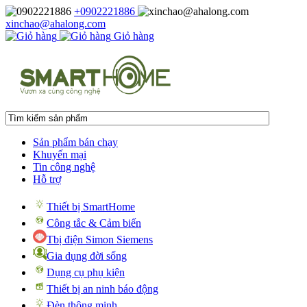
+0902221886
xinchao@ahalong.com
Giỏ hàng
Sản phẩm bán chạy
Khuyến mại
Tin công nghệ
Hỗ trợ
Thiết bị SmartHome
Công tắc & Cảm biến
Tbị điện Simon Siemens
Gia dụng đời sống
Dụng cụ phụ kiện
Thiết bị an ninh báo động
Đèn thông minh