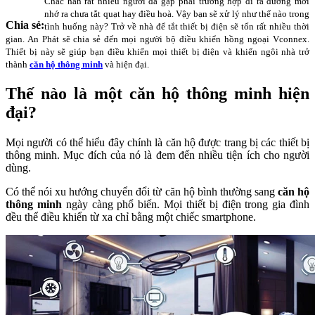
Chắc hẳn rất nhiều người đã gặp phải trường hợp đi ra đường mới
nhớ ra chưa tắt quạt hay điều hoà. Vậy bạn sẽ xử lý như thế nào trong
Chia sẻ:
tình huống này? Trở về nhà để tắt thiết bị điện sẽ tốn rất nhiều thời
gian. An Phát sẽ chia sẻ đến mọi người bộ điều khiển hồng ngoại Vconnex.
Thiết bị này sẽ giúp bạn điều khiển mọi thiết bị điện và khiến ngôi nhà trở
thành
căn hộ thông minh
và hiện đại.
Thế nào là một căn hộ thông minh hiện
đại?
Mọi người có thể hiểu đây chính là căn hộ được trang bị các thiết bị
thông minh. Mục đích của nó là đem đến nhiều tiện ích cho người
dùng.
Có thể nói xu hướng chuyển đổi từ căn hộ bình thường sang
căn hộ
thông minh
ngày càng phổ biến. Mọi thiết bị điện trong gia đình
đều thể điều khiển từ xa chỉ bằng một chiếc smartphone.