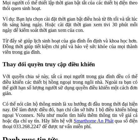
Mọi người có thể thiết lập thời gian bật tắt của các thiết bị điện theo
thói quen sinh hoạt.
Ví dụ: Bạn lựa chọn cài đặt thời gian bật điều hoà từ 8h tối và tắt lúc
6h sáng hàng ngày. Hoặc cài đặt thời gian xem tivi 30 phút mỗi
ngày để kiểm soát thời gian xem của con.
Từ đây sẽ giúp lịch sinh hoạt của gia đình ổn định và khoa học hơn.
Đồng thời giúp tiết kiệm chi phí và bảo vệ sức khỏe của mọi thành
viên trong gia đình.
Thay đổi quyền truy cập điều khiển
Với quyền chia sẻ này, tất cả mọi người trong gia đình đều có thể
điều khiển các thiết bị hồng ngoại trong ngôi nhà. Ngoài ra bạn có
thể giới hạn số lượng người sử dụng quyền điều khiển một cách đơn
giản.
Có thể nói căn hộ thông minh là xu hướng đi đầu trong thời đại hiện
nay. Để làm được điều đó, bạn chỉ cần sở hữu 1 bộ điều khiển hồng
ngoại Vconnex. Nếu như muốn tìm hiểu thêm thông tin về giá cả
hoặc địa chỉ uy tín. Hãy liên hệ với
Smarthome An Phát
qua số điện
thoại 033.268.2247 để được tư vấn miễn phí.
Danh mục tin tức