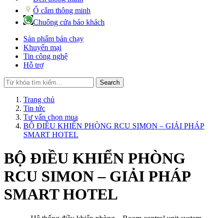
Ổ cắm thông minh
Chuông cửa báo khách
Sản phẩm bán chạy
Khuyến mại
Tin công nghệ
Hỗ trợ
Search
Trang chủ
Tin tức
Tư vấn chọn mua
BỘ ĐIỀU KHIỂN PHÒNG RCU SIMON – GIẢI PHÁP
SMART HOTEL
BỘ ĐIỀU KHIỂN PHÒNG
RCU SIMON – GIẢI PHÁP
SMART HOTEL