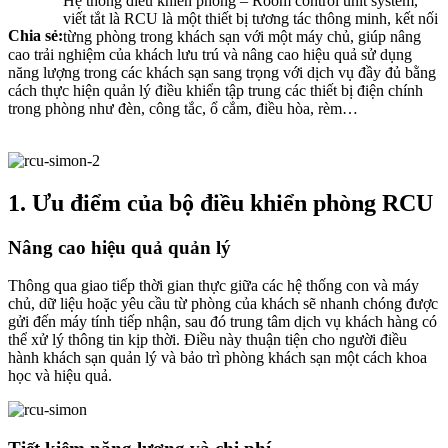
Hệ thống điều khiển phòng – Room control unit system,
viết tắt là RCU là một thiết bị tương tác thông minh, kết nối
Chia sẻ:
từng phòng trong khách sạn với một máy chủ, giúp nâng
cao trải nghiệm của khách lưu trú và nâng cao hiệu quả sử dụng
năng lượng trong các khách sạn sang trọng với dịch vụ đầy đủ bằng
cách thực hiện quản lý điều khiển tập trung các thiết bị điện chính
trong phòng như đèn, công tắc, ổ cắm, điều hòa, rèm…
1. Ưu điểm của bộ điều khiển phòng RCU
Nâng cao hiệu quả quản lý
Thông qua giao tiếp thời gian thực giữa các hệ thống con và máy
chủ, dữ liệu hoặc yêu cầu từ phòng của khách sẽ nhanh chóng được
gửi đến máy tính tiếp nhận, sau đó trung tâm dịch vụ khách hàng có
thể xử lý thông tin kịp thời. Điều này thuận tiện cho người điều
hành khách sạn quản lý và bảo trì phòng khách sạn một cách khoa
học và hiệu quả.