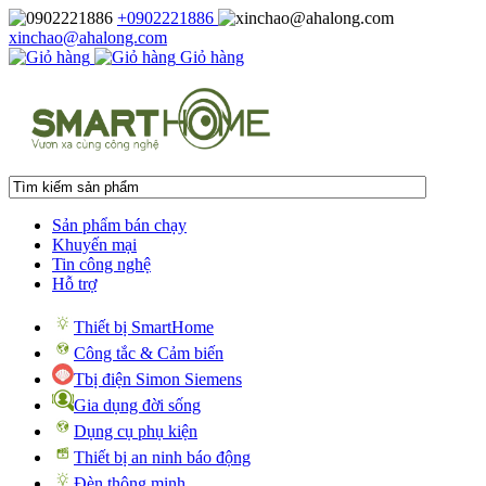
+0902221886
xinchao@ahalong.com
Giỏ hàng
Sản phẩm bán chạy
Khuyến mại
Tin công nghệ
Hỗ trợ
Thiết bị SmartHome
Công tắc & Cảm biến
Tbị điện Simon Siemens
Gia dụng đời sống
Dụng cụ phụ kiện
Thiết bị an ninh báo động
Đèn thông minh