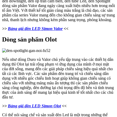
đèn downlight, đèn ốp trần cảm biến, đèn tube Led, đèn Spotlight
dòng sản phẩm Valor đang ngày càng xuất hiện nhiều hơn trong mỗi
tổ ấm Việt. Với thiết kế tối giản cùng màu trắng là chủ đạo, các sản
phẩm của series Valor mang đến cho không gian chiếu sáng sự trang
nhã, thanh lịch nhưng không kém phần sang trọng, phóng khoáng.
>>
Bảng giá đèn LED Simon Valor
<<
Dòng sản phẩm Olot
Nếu như dòng Duro và Valor chủ yếu tập trung vào các thiết bị dân
dụng thì Olot lại trải rộng phạm vi ứng dụng của mình ở mọi mặt
của đời sống, mang đến các giải pháp chiếu sáng hiệu quả nhất cho
tất cả các lĩnh vực. Các sản phẩm đèn trang trí và chiếu sáng dân
dụng với nhiều góc chiếu linh hoạt giúp không gian chiếu sáng có
chiều sâu với những mảng màu ấn tượng thì các sản phẩm chiếu
sáng công nghiệp, đèn đường lại chú trọng đến độ bền và tính trung
thực của ánh sáng để mang lại hiệu quả kinh tế tốt nhất cho các chủ
đầu tư.
>>
Bảng giá đèn LED Simon Olot
<<
Có thể nói sáng chế và sản xuất đèn Led là một trong những thế