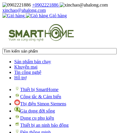
+0902221886
xinchao@ahalong.com
Giỏ hàng
Sản phẩm bán chạy
Khuyến mại
Tin công nghệ
Hỗ trợ
Thiết bị SmartHome
Công tắc & Cảm biến
Tbị điện Simon Siemens
Gia dụng đời sống
Dụng cụ phụ kiện
Thiết bị an ninh báo động
Đèn thông minh