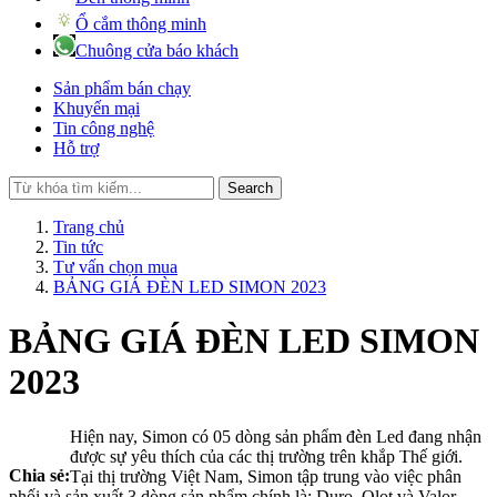
Ổ cắm thông minh
Chuông cửa báo khách
Sản phẩm bán chạy
Khuyến mại
Tin công nghệ
Hỗ trợ
Search
Trang chủ
Tin tức
Tư vấn chọn mua
BẢNG GIÁ ĐÈN LED SIMON 2023
BẢNG GIÁ ĐÈN LED SIMON
2023
Hiện nay, Simon có 05 dòng sản phẩm đèn Led đang nhận
được sự yêu thích của các thị trường trên khắp Thế giới.
Chia sẻ:
Tại thị trường Việt Nam, Simon tập trung vào việc phân
phối và sản xuất 3 dòng sản phẩm chính là: Duro, Olot và Valor.