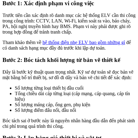
Bước 1: Xác định phạm vi công việc
Trước tiên cần xác định rõ danh mục các hệ thống ELV cần thi công
trong công trình: CCTV, LAN, Wi-Fi, kiểm soát ra vào, báo cháy,
PA, hội nghị truyền hình hay BMS. Phạm vi này phải được ghi rõ
trong hợp đồng để tránh tranh chấp.
Tham khảo thêm về
hệ thống điện nhẹ ELV bao gồm những gì
để
có danh sách hạng mục đầy đủ trước khi lập dự toán.
Bước 2: Bóc tách khối lượng từ bản vẽ thiết kế
Đây là bước kỹ thuật quan trọng nhất. Kỹ sư dự toán sẽ đọc bản vẽ
mặt bằng bố trí thiết bị, sơ đồ đi dây và bản vẽ chi tiết để xác định:
Số lượng từng loại thiết bị đầu cuối
Tổng chiều dài cáp từng loại (cáp mạng, cáp quang, cáp tín
hiệu)
Số lượng máng cáp, ống gen, phụ kiện
Số lượng điểm đấu nối, đầu nối
Bóc tách sai ở bước này là nguyên nhân hàng đầu dẫn đến phát sinh
chi phí trong quá trình thi công.
Bước 3: Lập bảng giá thiết bị và vật tư