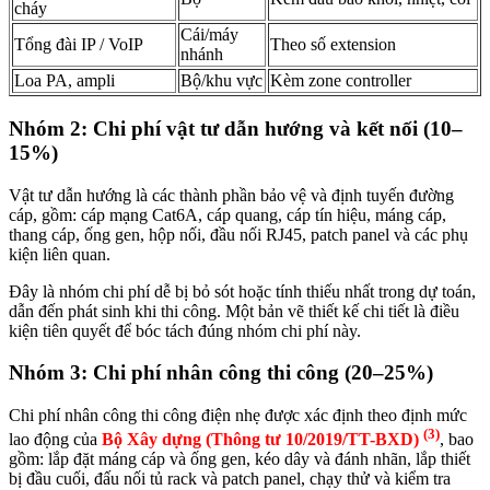
cháy
Cái/máy
Tổng đài IP / VoIP
Theo số extension
nhánh
Loa PA, ampli
Bộ/khu vực
Kèm zone controller
Nhóm 2: Chi phí vật tư dẫn hướng và kết nối (10–
15%)
Vật tư dẫn hướng là các thành phần bảo vệ và định tuyến đường
cáp, gồm: cáp mạng Cat6A, cáp quang, cáp tín hiệu, máng cáp,
thang cáp, ống gen, hộp nối, đầu nối RJ45, patch panel và các phụ
kiện liên quan.
Đây là nhóm chi phí dễ bị bỏ sót hoặc tính thiếu nhất trong dự toán,
dẫn đến phát sinh khi thi công. Một bản vẽ thiết kế chi tiết là điều
kiện tiên quyết để bóc tách đúng nhóm chi phí này.
Nhóm 3: Chi phí nhân công thi công (20–25%)
Chi phí nhân công thi công điện nhẹ được xác định theo định mức
(3)
lao động của
Bộ Xây dựng (Thông tư 10/2019/TT-BXD)
, bao
gồm: lắp đặt máng cáp và ống gen, kéo dây và đánh nhãn, lắp thiết
bị đầu cuối, đấu nối tủ rack và patch panel, chạy thử và kiểm tra