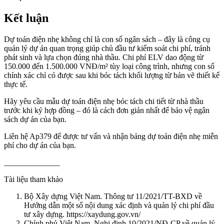
Kết luận
Dự toán điện nhẹ không chỉ là con số ngân sách – đây là công cụ
quản lý dự án quan trọng giúp chủ đầu tư kiểm soát chi phí, tránh
phát sinh và lựa chọn đúng nhà thầu. Chi phí ELV dao động từ
150.000 đến 1.500.000 VNĐ/m² tùy loại công trình, nhưng con số
chính xác chỉ có được sau khi bóc tách khối lượng từ bản vẽ thiết kế
thực tế.
Hãy yêu cầu mẫu dự toán điện nhẹ bóc tách chi tiết từ nhà thầu
trước khi ký hợp đồng – đó là cách đơn giản nhất để bảo vệ ngân
sách dự án của bạn.
Liên hệ Ap379 để được tư vấn và nhận bảng dự toán điện nhẹ miễn
phí cho dự án của bạn.
______________
Tài liệu tham khảo
Bộ Xây dựng Việt Nam. Thông tư 11/2021/TT-BXD về
Hướng dẫn một số nội dung xác định và quản lý chi phí đầu
tư xây dựng. https://xaydung.gov.vn/
Chính phủ Việt Nam. Nghị định 10/2021/NĐ-CP về quản lý