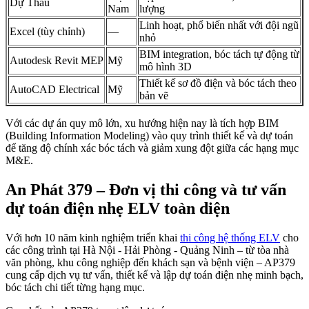
Dự Thầu
Nam
lượng
Linh hoạt, phổ biến nhất với đội ngũ
Excel (tùy chỉnh)
—
nhỏ
BIM integration, bóc tách tự động từ
Autodesk Revit MEP
Mỹ
mô hình 3D
Thiết kế sơ đồ điện và bóc tách theo
AutoCAD Electrical
Mỹ
bản vẽ
Với các dự án quy mô lớn, xu hướng hiện nay là tích hợp BIM
(Building Information Modeling) vào quy trình thiết kế và dự toán
để tăng độ chính xác bóc tách và giảm xung đột giữa các hạng mục
M&E.
An Phát 379 – Đơn vị thi công và tư vấn
dự toán điện nhẹ ELV toàn diện
Với hơn 10 năm kinh nghiệm triển khai
thi công hệ thống ELV
cho
các công trình tại Hà Nội - Hải Phòng - Quảng Ninh – từ tòa nhà
văn phòng, khu công nghiệp đến khách sạn và bệnh viện – AP379
cung cấp dịch vụ tư vấn, thiết kế và lập dự toán điện nhẹ minh bạch,
bóc tách chi tiết từng hạng mục.