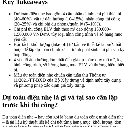
Key Takeaways
Dự toán điện nhẹ bao gồm 4 cấu phần chính: chi phí thiết bị
(40–60%), vật tư dẫn hướng (10–15%), nhân công thi công
(20–25%) và chi phí dự phòng/quản lý (5–10%).
Chi phí thi công ELV tính theo m² dao động 150.000–
1.500.000 VNĐ/m², tùy loại hình công trình và số hạng mục
yêu cầu.
Bóc tách khối lượng (take-off) từ bản vẽ thiết kế là bước bắt
buộc để lập dự toán chính xác – tránh phát sinh chi phí sau ký
hợp đồng.
4 yếu tố ảnh hưởng lớn nhất đến giá dự toán: quy mô m², loại
hình công trình, số lượng hạng mục ELV và thương hiệu thiết
bị.
Mẫu dự toán điện nhẹ chuẩn cần tuân thủ Thông tư
11/2021/TT-BXD của Bộ Xây dựng về định mức xây dựng
và phương pháp xác định giá xây dựng.
Dự toán điện nhẹ là gì và tại sao cần lập
trước khi thi công?
Dự toán điện nhẹ – hay còn gọi là bảng dự toán công trình điện nhẹ
– là tài liệu kỹ thuật liệt kê chi tiết từng hạng mục, khối lượng, đơn