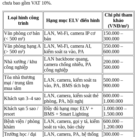
chưa bao gồm VAT 10%.
Chi phí tham
Loại hình công
Hạng mục ELV điển hình
khảo
trình
(VNĐ/m²)
Văn phòng cơ bản
LAN, Wi-Fi, camera IP cơ
150.000 –
(< 500 m²)
bản
300.000
Văn phòng hạng A
LAN, Wi-Fi, camera AI,
350.000 –
(> 500 m²)
kiểm soát ra vào, PA
600.000
LAN backbone quang,
Nhà xưởng / khu
200.000 –
camera chống nhiễu, PA
công nghiệp
500.000
công nghiệp
Tòa nhà thương
LAN, camera, kiểm soát ra
500.000 –
mại / trung tâm
vào, PA, BMS tích hợp
900.000
mua sắm
LAN, camera, kiểm soát thẻ
600.000 –
Khách sạn 3–4 sao
phòng, PA, hội nghị
1.000.000
Khách sạn 5 sao /
Đầy đủ hạng mục ELV +
1.000.000 –
resort
BMS + Smart Lighting
1.500.000
Bệnh viện / phòng
LAN, camera, gọi y tá, kiểm
600.000 –
khám
soát ra vào, báo cháy
1.200.000
Trường học / đại
LAN, camera, PA, hệ thống
300.000 –