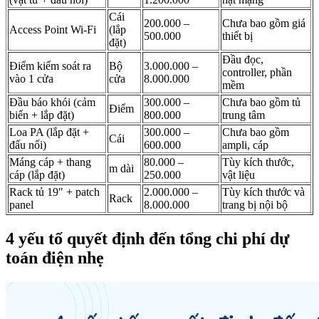
Cái
200.000 –
Chưa bao gồm giá
Access Point Wi-Fi
(lắp
500.000
thiết bị
đặt)
Đầu đọc,
Điểm kiểm soát ra
Bộ
3.000.000 –
controller, phần
vào 1 cửa
cửa
8.000.000
mềm
Đầu báo khói (cảm
300.000 –
Chưa bao gồm tủ
Điểm
biến + lắp đặt)
800.000
trung tâm
Loa PA (lắp đặt +
300.000 –
Chưa bao gồm
Cái
đấu nối)
600.000
ampli, cáp
Máng cáp + thang
80.000 –
Tùy kích thước,
m dài
cáp (lắp đặt)
250.000
vật liệu
Rack tủ 19″ + patch
2.000.000 –
Tùy kích thước và
Rack
panel
8.000.000
trang bị nội bộ
4 yếu tố quyết định đến tổng chi phí dự
toán điện nhẹ