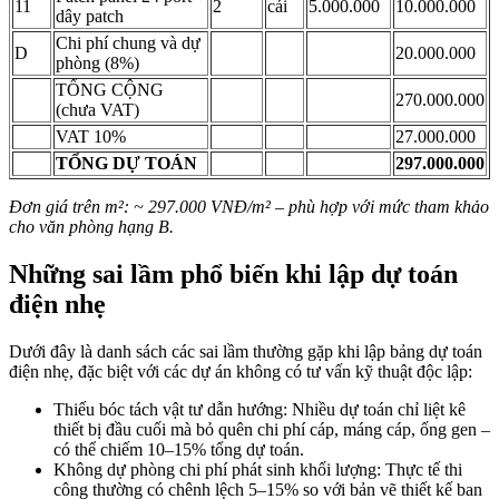
11
2
cái
5.000.000
10.000.000
dây patch
Chi phí chung và dự
D
20.000.000
phòng (8%)
TỔNG CỘNG
270.000.000
(chưa VAT)
VAT 10%
27.000.000
TỔNG DỰ TOÁN
297.000.000
Đơn giá trên m²: ~ 297.000 VNĐ/m² – phù hợp với mức tham khảo
cho văn phòng hạng B.
Những sai lầm phổ biến khi lập dự toán
điện nhẹ
Dưới đây là danh sách các sai lầm thường gặp khi lập bảng dự toán
điện nhẹ, đặc biệt với các dự án không có tư vấn kỹ thuật độc lập:
Thiếu bóc tách vật tư dẫn hướng: Nhiều dự toán chỉ liệt kê
thiết bị đầu cuối mà bỏ quên chi phí cáp, máng cáp, ống gen –
có thể chiếm 10–15% tổng dự toán.
Không dự phòng chi phí phát sinh khối lượng: Thực tế thi
công thường có chênh lệch 5–15% so với bản vẽ thiết kế ban