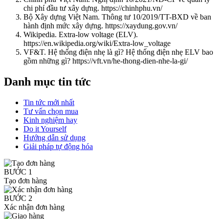
chi phí đầu tư xây dựng. https://chinhphu.vn/
Bộ Xây dựng Việt Nam. Thông tư 10/2019/TT-BXD về ban
hành định mức xây dựng. https://xaydung.gov.vn/
Wikipedia. Extra-low voltage (ELV).
https://en.wikipedia.org/wiki/Extra-low_voltage
VF&T. Hệ thống điện nhẹ là gì? Hệ thống điện nhẹ ELV bao
gồm những gì? https://vft.vn/he-thong-dien-nhe-la-gi/
Danh mục tin tức
Tin tức mới nhất
Tư vấn chọn mua
Kinh nghiệm hay
Do it Yourself
Hướng dẫn sử dụng
Giải pháp tự động hóa
BƯỚC 1
Tạo đơn hàng
BƯỚC 2
Xác nhận đơn hàng