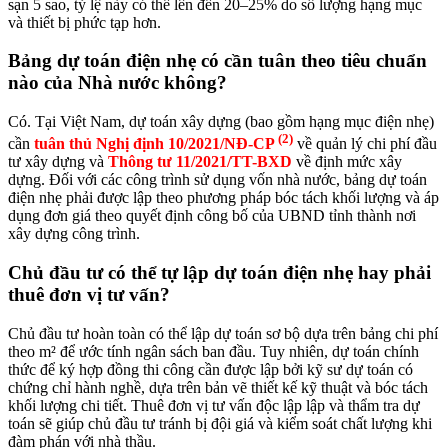
sạn 5 sao, tỷ lệ này có thể lên đến 20–25% do số lượng hạng mục
và thiết bị phức tạp hơn.
Bảng dự toán điện nhẹ có cần tuân theo tiêu chuẩn
nào của Nhà nước không?
Có. Tại Việt Nam, dự toán xây dựng (bao gồm hạng mục điện nhẹ)
(2)
cần
tuân thủ Nghị định 10/2021/NĐ-CP
về quản lý chi phí đầu
tư xây dựng và
Thông tư 11/2021/TT-BXD
về định mức xây
dựng. Đối với các công trình sử dụng vốn nhà nước, bảng dự toán
điện nhẹ phải được lập theo phương pháp bóc tách khối lượng và áp
dụng đơn giá theo quyết định công bố của UBND tỉnh thành nơi
xây dựng công trình.
Chủ đầu tư có thể tự lập dự toán điện nhẹ hay phải
thuê đơn vị tư vấn?
Chủ đầu tư hoàn toàn có thể lập dự toán sơ bộ dựa trên bảng chi phí
theo m² để ước tính ngân sách ban đầu. Tuy nhiên, dự toán chính
thức để ký hợp đồng thi công cần được lập bởi kỹ sư dự toán có
chứng chỉ hành nghề, dựa trên bản vẽ thiết kế kỹ thuật và bóc tách
khối lượng chi tiết. Thuê đơn vị tư vấn độc lập lập và thẩm tra dự
toán sẽ giúp chủ đầu tư tránh bị đội giá và kiểm soát chất lượng khi
đàm phán với nhà thầu.