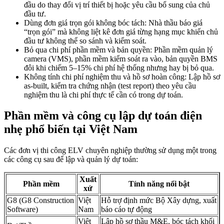
đầu do thay đổi vị trí thiết bị hoặc yêu cầu bổ sung của chủ
đầu tư.
Dùng đơn giá trọn gói không bóc tách: Nhà thầu báo giá
“trọn gói” mà không liệt kê đơn giá từng hạng mục khiến chủ
đầu tư không thể so sánh và kiểm soát.
Bỏ qua chi phí phần mềm và bản quyền: Phần mềm quản lý
camera (VMS), phần mềm kiểm soát ra vào, bản quyền BMS
đôi khi chiếm 5–15% chi phí hệ thống nhưng hay bị bỏ qua.
Không tính chi phí nghiệm thu và hồ sơ hoàn công: Lập hồ sơ
as-built, kiểm tra chứng nhận (test report) theo yêu cầu
nghiệm thu là chi phí thực tế cần có trong dự toán.
Phần mềm và công cụ lập dự toán điện
nhẹ phổ biến tại Việt Nam
Các đơn vị thi công ELV chuyên nghiệp thường sử dụng một trong
các công cụ sau để lập và quản lý dự toán:
Xuất
Phần mềm
Tính năng nổi bật
xứ
G8 (G8 Construction
Việt
Hỗ trợ định mức Bộ Xây dựng, xuất
Software)
Nam
báo cáo tự động
Việt
Lập hồ sơ thầu M&E, bóc tách khối