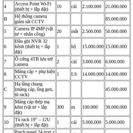
Access Point Wi-Fi
4
10
cái
2.100.000
21.000.000
(thiết bị + lắp đặt)
Hệ thống camera
B
85.000.000
giám sát CCTV
Camera IP 4MP (vật
5
20
mắt
2.500.000
50.000.000
tư + nhân công)
Đầu ghi NVR 32
6
kênh (thiết bị + lắp
1
bộ
15.000.000
15.000.000
đặt)
Ổ cứng 4TB lưu trữ
7
2
cái
3.000.000
6.000.000
camera
Máng cáp + phụ kiện
8
1
LS
14.000.000
14.000.000
CCTV
Hạ tầng chung
C
(máng cáp, ống gen,
45.000.000
tủ rack)
Máng cáp thép mạ
9
kẽm (vật tư + lắp
300
m
100.000
30.000.000
đặt)
Tủ rack 19″ – 12U
10
1
cái
5.000.000
5.000.000
(thiết bị + lắp đặt)
Patch panel 24 port +