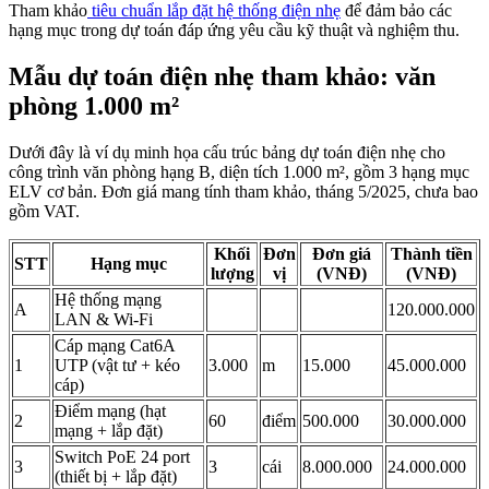
Tham khảo
tiêu chuẩn lắp đặt hệ thống điện nhẹ
để đảm bảo các
hạng mục trong dự toán đáp ứng yêu cầu kỹ thuật và nghiệm thu.
Mẫu dự toán điện nhẹ tham khảo: văn
phòng 1.000 m²
Dưới đây là ví dụ minh họa cấu trúc bảng dự toán điện nhẹ cho
công trình văn phòng hạng B, diện tích 1.000 m², gồm 3 hạng mục
ELV cơ bản. Đơn giá mang tính tham khảo, tháng 5/2025, chưa bao
gồm VAT.
Khối
Đơn
Đơn giá
Thành tiền
STT
Hạng mục
lượng
vị
(VNĐ)
(VNĐ)
Hệ thống mạng
A
120.000.000
LAN & Wi-Fi
Cáp mạng Cat6A
1
UTP (vật tư + kéo
3.000
m
15.000
45.000.000
cáp)
Điểm mạng (hạt
2
60
điểm
500.000
30.000.000
mạng + lắp đặt)
Switch PoE 24 port
3
3
cái
8.000.000
24.000.000
(thiết bị + lắp đặt)