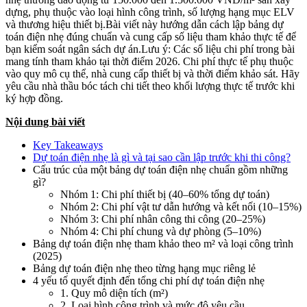
dựng, phụ thuộc vào loại hình công trình, số lượng hạng mục ELV
và thương hiệu thiết bị.Bài viết này hướng dẫn cách lập bảng dự
toán điện nhẹ đúng chuẩn và cung cấp số liệu tham khảo thực tế để
bạn kiểm soát ngân sách dự án.Lưu ý: Các số liệu chi phí trong bài
mang tính tham khảo tại thời điểm 2026. Chi phí thực tế phụ thuộc
vào quy mô cụ thể, nhà cung cấp thiết bị và thời điểm khảo sát. Hãy
yêu cầu nhà thầu bóc tách chi tiết theo khối lượng thực tế trước khi
ký hợp đồng.
Nội dung bài viết
Key Takeaways
Dự toán điện nhẹ là gì và tại sao cần lập trước khi thi công?
Cấu trúc của một bảng dự toán điện nhẹ chuẩn gồm những
gì?
Nhóm 1: Chi phí thiết bị (40–60% tổng dự toán)
Nhóm 2: Chi phí vật tư dẫn hướng và kết nối (10–15%)
Nhóm 3: Chi phí nhân công thi công (20–25%)
Nhóm 4: Chi phí chung và dự phòng (5–10%)
Bảng dự toán điện nhẹ tham khảo theo m² và loại công trình
(2025)
Bảng dự toán điện nhẹ theo từng hạng mục riêng lẻ
4 yếu tố quyết định đến tổng chi phí dự toán điện nhẹ
1. Quy mô diện tích (m²)
2. Loại hình công trình và mức độ yêu cầu