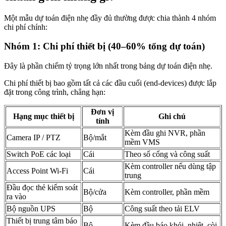
Một mẫu dự toán điện nhẹ đầy đủ thường được chia thành 4 nhóm
chi phí chính:
Nhóm 1: Chi phí thiết bị (40–60% tổng dự toán)
Đây là phần chiếm tỷ trọng lớn nhất trong bảng dự toán điện nhẹ.
Chi phí thiết bị bao gồm tất cả các đầu cuối (end-devices) được lắp
đặt trong công trình, chẳng hạn:
Đơn vị
Hạng mục thiết bị
Ghi chú
tính
Kèm đầu ghi NVR, phần
Camera IP / PTZ
Bộ/mắt
mềm VMS
Switch PoE các loại
Cái
Theo số cổng và công suất
Kèm controller nếu dùng tập
Access Point Wi-Fi
Cái
trung
Đầu đọc thẻ kiểm soát
Bộ/cửa
Kèm controller, phần mềm
ra vào
Bộ nguồn UPS
Bộ
Công suất theo tải ELV
Thiết bị trung tâm báo
Bộ
Kèm đầu báo khói, nhiệt, còi