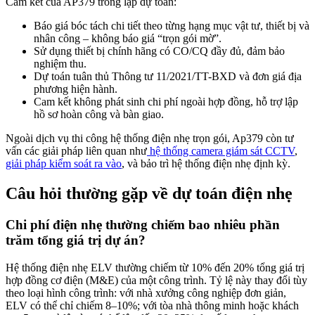
Cam kết của AP379 trong lập dự toán:
Báo giá bóc tách chi tiết theo từng hạng mục vật tư, thiết bị và
nhân công – không báo giá “trọn gói mờ”.
Sử dụng thiết bị chính hãng có CO/CQ đầy đủ, đảm bảo
nghiệm thu.
Dự toán tuân thủ Thông tư 11/2021/TT-BXD và đơn giá địa
phương hiện hành.
Cam kết không phát sinh chi phí ngoài hợp đồng, hỗ trợ lập
hồ sơ hoàn công và bàn giao.
Ngoài dịch vụ thi công hệ thống điện nhẹ trọn gói, Ap379 còn tư
vấn các giải pháp liên quan như
hệ thống camera giám sát CCTV
,
giải pháp kiểm soát ra vào
, và bảo trì hệ thống điện nhẹ định kỳ.
Câu hỏi thường gặp về dự toán điện nhẹ
Chi phí điện nhẹ thường chiếm bao nhiêu phần
trăm tổng giá trị dự án?
Hệ thống điện nhẹ ELV thường chiếm từ 10% đến 20% tổng giá trị
hợp đồng cơ điện (M&E) của một công trình. Tỷ lệ này thay đổi tùy
theo loại hình công trình: với nhà xưởng công nghiệp đơn giản,
ELV có thể chỉ chiếm 8–10%; với tòa nhà thông minh hoặc khách