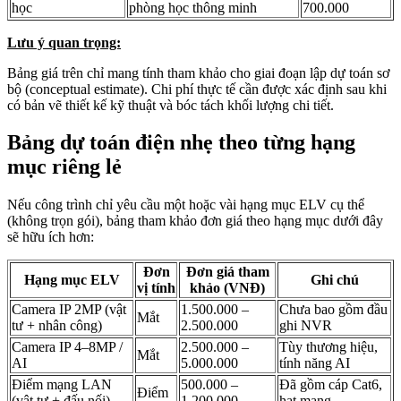
học
phòng học thông minh
700.000
Lưu ý quan trọng:
Bảng giá trên chỉ mang tính tham khảo cho giai đoạn lập dự toán sơ
bộ (conceptual estimate). Chi phí thực tế cần được xác định sau khi
có bản vẽ thiết kế kỹ thuật và bóc tách khối lượng chi tiết.
Bảng dự toán điện nhẹ theo từng hạng
mục riêng lẻ
Nếu công trình chỉ yêu cầu một hoặc vài hạng mục ELV cụ thể
(không trọn gói), bảng tham khảo đơn giá theo hạng mục dưới đây
sẽ hữu ích hơn:
Đơn
Đơn giá tham
Hạng mục ELV
Ghi chú
vị tính
khảo (VNĐ)
Camera IP 2MP (vật
1.500.000 –
Chưa bao gồm đầu
Mắt
tư + nhân công)
2.500.000
ghi NVR
Camera IP 4–8MP /
2.500.000 –
Tùy thương hiệu,
Mắt
AI
5.000.000
tính năng AI
Điểm mạng LAN
500.000 –
Đã gồm cáp Cat6,
Điểm
(vật tư + đấu nối)
1.200.000
hạt mạng