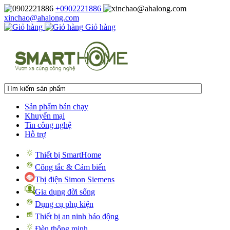
+0902221886
xinchao@ahalong.com
Giỏ hàng
Sản phẩm bán chạy
Khuyến mại
Tin công nghệ
Hỗ trợ
Thiết bị SmartHome
Công tắc & Cảm biến
Tbị điện Simon Siemens
Gia dụng đời sống
Dụng cụ phụ kiện
Thiết bị an ninh báo động
Đèn thông minh