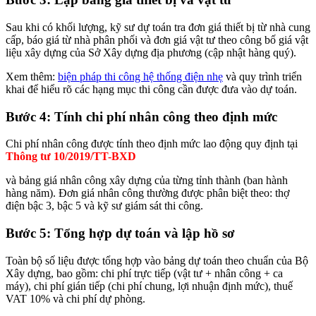
Sau khi có khối lượng, kỹ sư dự toán tra đơn giá thiết bị từ nhà cung
cấp, báo giá từ nhà phân phối và đơn giá vật tư theo công bố giá vật
liệu xây dựng của Sở Xây dựng địa phương (cập nhật hàng quý).
Xem thêm:
biện pháp thi công hệ thống điện nhẹ
và quy trình triển
khai để hiểu rõ các hạng mục thi công cần được đưa vào dự toán.
Bước 4: Tính chi phí nhân công theo định mức
Chi phí nhân công được tính theo định mức lao động quy định tại
Thông tư 10/2019/TT-BXD
và bảng giá nhân công xây dựng của từng tỉnh thành (ban hành
hàng năm). Đơn giá nhân công thường được phân biệt theo: thợ
điện bậc 3, bậc 5 và kỹ sư giám sát thi công.
Bước 5: Tổng hợp dự toán và lập hồ sơ
Toàn bộ số liệu được tổng hợp vào bảng dự toán theo chuẩn của Bộ
Xây dựng, bao gồm: chi phí trực tiếp (vật tư + nhân công + ca
máy), chi phí gián tiếp (chi phí chung, lợi nhuận định mức), thuế
VAT 10% và chi phí dự phòng.