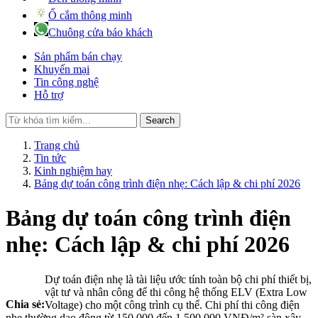
Ổ cắm thông minh
Chuông cửa báo khách
Sản phẩm bán chạy
Khuyến mại
Tin công nghệ
Hỗ trợ
Search
Trang chủ
Tin tức
Kinh nghiệm hay
Bảng dự toán công trình điện nhẹ: Cách lập & chi phí 2026
Bảng dự toán công trình điện
nhẹ: Cách lập & chi phí 2026
Dự toán điện nhẹ là tài liệu ước tính toàn bộ chi phí thiết bị,
vật tư và nhân công để thi công hệ thống ELV (Extra Low
Chia sẻ:
Voltage) cho một công trình cụ thể. Chi phí thi công điện
nhẹ thường dao động từ 150.000 đến 1.500.000 VNĐ/m² sàn xây