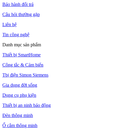
Bảo hành đổi trả
Câu hỏi thường gặp
Liên hệ
Tin công nghệ
Danh mục sản phẩm
Thiết bị SmartHome
Công tắc & Cảm biến
Tbị điện Simon Siemens
Gia dụng đời sống
Dụng cụ phụ kiện
Thiết bị an ninh báo động
Đèn thông minh
Ổ cắm thông minh