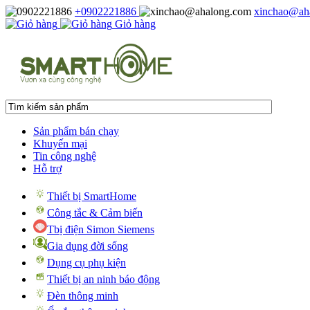
+0902221886
xinchao@ah
Giỏ hàng
Sản phẩm bán chạy
Khuyến mại
Tin công nghệ
Hỗ trợ
Thiết bị SmartHome
Công tắc & Cảm biến
Tbị điện Simon Siemens
Gia dụng đời sống
Dụng cụ phụ kiện
Thiết bị an ninh báo động
Đèn thông minh