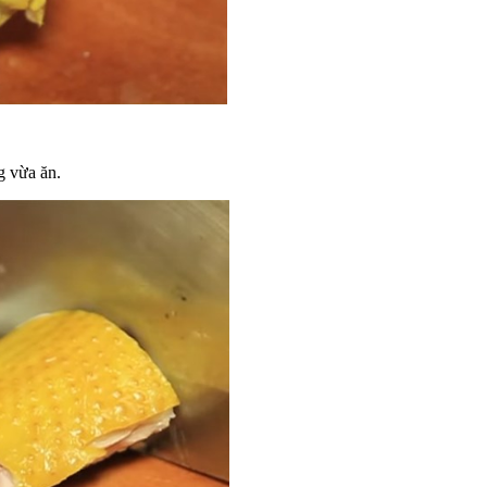
g vừa ăn.