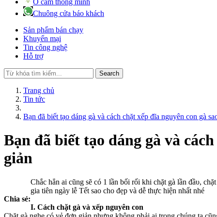
Ổ cắm thông minh
Chuông cửa báo khách
Sản phẩm bán chạy
Khuyến mại
Tin công nghệ
Hỗ trợ
Search
Trang chủ
Tin tức
Bạn đã biết tạo dáng gà và cách chặt xếp đĩa nguyên con gà s
Bạn đã biết tạo dáng gà và các
giản
Chắc hẳn ai cũng sẽ có 1 lần bối rối khi chặt gà lần đầυ,
gia tiên ngày lễ Tết sao cho đẹp và dễ thực hiện nhất nhé
Chia sẻ:
I. Cách chặt gà và xếp nguyên con
Chặt gà nghe có vẻ đơn giản nhưng không phải ai trong chúng ta cũng