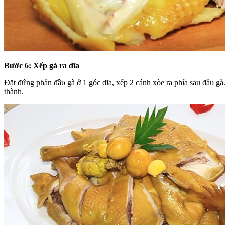
Bước 6: Xếp gà ra dĩa
Đặt đứng phần đầυ gà ở 1 góc dĩa, xếp 2 cánh xòe ra phía sau đầυ gà.
thành.