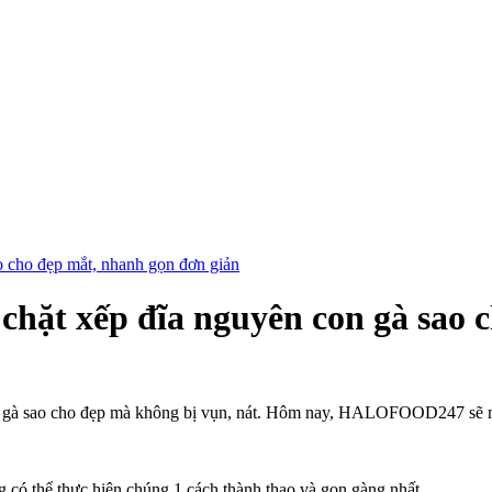
ao cho đẹp mắt, nhanh gọn đơn giản
h chặt xếp đĩa nguyên con gà sao
 chặt gà sao cho đẹp mà không bị vụn, nát. Hôm nay, HALOFOOD247 sẽ 
 có thể thực hiện chúng 1 cách thành thạo và gọn gàng nhất.