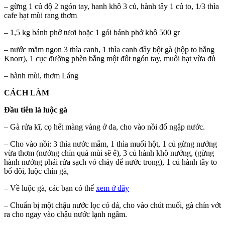
– gừng 1 củ độ 2 ngón tay, hanh khô 3 củ, hành tây 1 củ to, 1/3 thìa
cafe hạt mùi rang thơm
– 1,5 kg bánh phở tươi hoặc 1 gói bánh phở khô 500 gr
– nước mắm ngon 3 thìa canh, 1 thìa canh đầy bột gà (hộp to hẵng
Knorr), 1 cục đường phèn bằng một đốt ngón tay, muối hạt vừa đủ
– hành mùi, thơm Láng
CÁCH LÀM
Đầu tiên là luộc gà
– Gà rửa kĩ, cọ hết màng vàng ở da, cho vào nồi đổ ngập nước.
– Cho vào nồi: 3 thìa nước mắm, 1 thìa muối hột, 1 củ gừng nướng
vừa thơm (nướng chín quá mùi sẽ ê), 3 củ hành khô nướng, (gừng
hành nướng phải rửa sạch vỏ cháy để nước trong), 1 củ hành tây to
bổ đôi, luộc chín gà,
– Về luộc gà, các bạn có thể
xem ở đây
– Chuẩn bị một chậu nước lọc có đá, cho vào chút muối, gà chín vớt
ra cho ngay vào chậu nước lạnh ngâm.