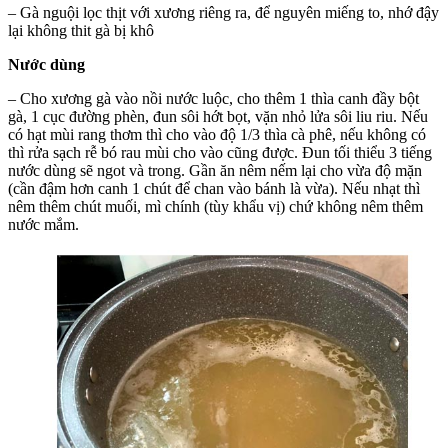
– Gà nguội lọc thịt với xương riêng ra, để nguyên miếng to, nhớ đậy
lại không thit gà bị khô
Nước dùng
– Cho xương gà vào nồi nước luộc, cho thêm 1 thìa canh đầy bột
gà, 1 cục đường phèn, đun sôi hớt bọt, vặn nhỏ lửa sôi liu riu. Nếu
có hạt mùi rang thơm thì cho vào độ 1/3 thìa cà phê, nếu không có
thì rửa sạch rễ bó rau mùi cho vào cũng được. Đun tối thiểu 3 tiếng
nước dùng sẽ ngot và trong. Gần ăn nêm nếm lại cho vừa độ mặn
(cần đậm hơn canh 1 chút để chan vào bánh là vừa). Nếu nhạt thì
nêm thêm chút muối, mì chính (tùy khẩu vị) chứ không nêm thêm
nước mắm.