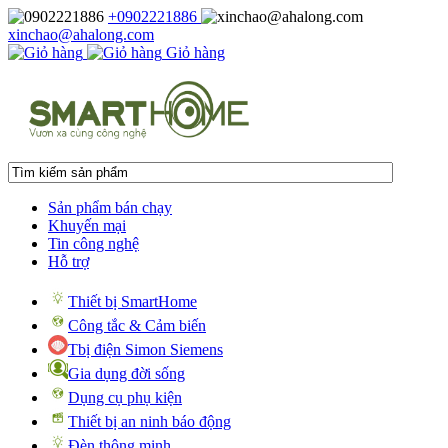
+0902221886
xinchao@ahalong.com
Giỏ hàng
Sản phẩm bán chạy
Khuyến mại
Tin công nghệ
Hỗ trợ
Thiết bị SmartHome
Công tắc & Cảm biến
Tbị điện Simon Siemens
Gia dụng đời sống
Dụng cụ phụ kiện
Thiết bị an ninh báo động
Đèn thông minh