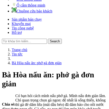
Ổ cắm thông minh
Chuông cửa báo khách
Sản phẩm bán chạy
Khuyến mại
Tin công nghệ
Hỗ trợ
Search
Trang chủ
Tin tức
Bà Hòa nấu ăn: phở gà đơn giản
Bà Hòa nấu ăn: phở gà đơn
giản
Có bạn hỏi cách mình nấu phở gà. Mình nấu đơn giản lắm.
Chỉ quan trọng chọn gà ngon: đệ nhất là sống thiến, không
Chia sẻ:
thì gà đẻ dăm lứa (mái dầu béo) đã đảm bảo cho nồi nước
dùng thơm ngon rồi. Gà gầy, ga non thì làm món khác chứ tuyệt