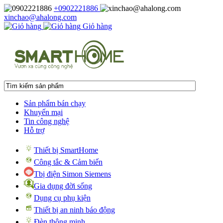
+0902221886
xinchao@ahalong.com
Giỏ hàng
Sản phẩm bán chạy
Khuyến mại
Tin công nghệ
Hỗ trợ
Thiết bị SmartHome
Công tắc & Cảm biến
Tbị điện Simon Siemens
Gia dụng đời sống
Dụng cụ phụ kiện
Thiết bị an ninh báo động
Đèn thông minh