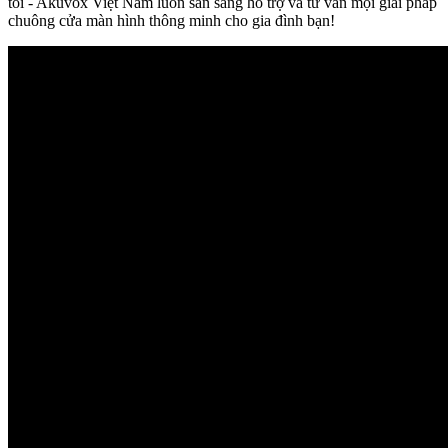
tôi - Akuvox Việt Nam luôn sẵn sàng hỗ trợ và tư vấn mọi giải pháp
chuông cửa màn hình thông minh cho gia đình bạn!