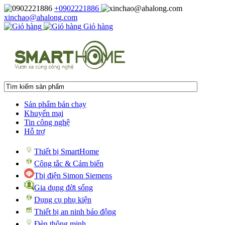
+0902221886
xinchao@ahalong.com
Giỏ hàng
Sản phẩm bán chạy
Khuyến mại
Tin công nghệ
Hỗ trợ
Thiết bị SmartHome
Công tắc & Cảm biến
Tbị điện Simon Siemens
Gia dụng đời sống
Dụng cụ phụ kiện
Thiết bị an ninh báo động
Đèn thông minh