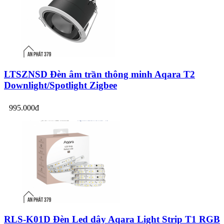
LTSZNSD Đèn âm trần thông minh Aqara T2
Downlight/Spotlight Zigbee
995.000đ
RLS-K01D Đèn Led dây Aqara Light Strip T1 RGB