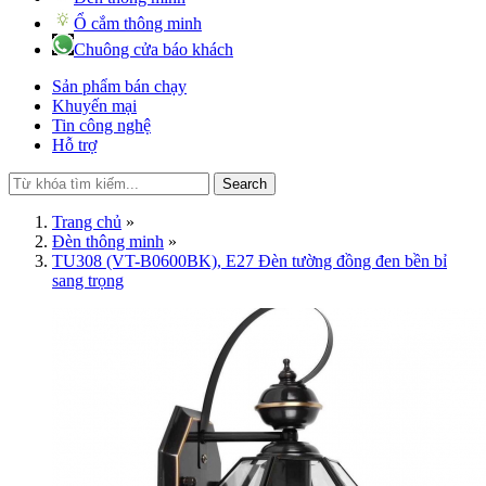
Ổ cắm thông minh
Chuông cửa báo khách
Sản phẩm bán chạy
Khuyến mại
Tin công nghệ
Hỗ trợ
Search
Trang chủ
»
Đèn thông minh
»
TU308 (VT-B0600BK), E27 Đèn tường đồng đen bền bỉ
sang trọng