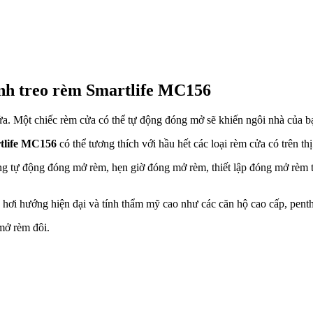
nh treo rèm Smartlife MC156
ửa. Một chiếc rèm cửa có thể tự động đóng mở sẽ khiến ngôi nhà của bạ
rtlife MC156
có thể
tương thích với hầu hết các loại rèm cửa có trên th
ng tự động đóng mở rèm, hẹn giờ đóng mở rèm, thiết lập đóng mở rèm the
ng hơi hướng hiện đại và tính thẩm mỹ cao như các căn hộ cao cấp, pe
mở rèm đôi.