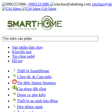
+0902221886
xinchao@ah
Giỏ hàng
Sản phẩm bán chạy
Khuyến mại
Tin công nghệ
Hỗ trợ
Thiết bị SmartHome
Công tắc & Cảm biến
Tbị điện Simon Siemens
Gia dụng đời sống
Dụng cụ phụ kiện
Thiết bị an ninh báo động
Đèn thông minh