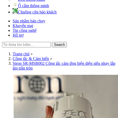
Ổ cắm thông minh
Chuông cửa báo khách
Sản phẩm bán chạy
Khuyến mại
Tin công nghệ
Hỗ trợ
Search
Trang chủ
»
Công tắc & Cảm biến
»
Siron SR-MSB002 Công tắc cảm ứng hiện diện siêu nhạy lắp
âm trần tròn