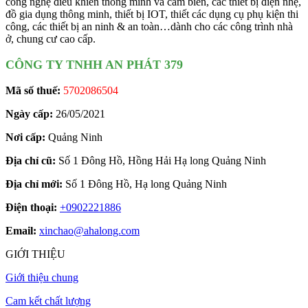
công nghệ điều khiển thông minh và cảm biến, các thiết bị điện nhẹ,
đồ gia dụng thông minh, thiết bị IOT, thiết các dụng cụ phụ kiện thi
công, các thiết bị an ninh & an toàn…dành cho các công trình nhà
ở, chung cư cao cấp.
CÔNG TY TNHH AN PHÁT 379
Mã số thuế:
5702086504
Ngày cấp:
26/05/2021
Nơi cấp:
Quảng Ninh
Địa chỉ cũ:
Số 1 Đông Hồ, Hồng Hải Hạ long Quảng Ninh
Địa chỉ mới:
Số 1 Đông Hồ, Hạ long Quảng Ninh
Điện thoại:
+0902221886
Email:
xinchao@ahalong.com
GIỚI THIỆU
Giới thiệu chung
Cam kết chất lượng