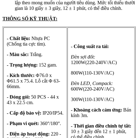
lập theo mong muốn của người tiêu dùng. Mức tối thiểu thười
gian là 10 giây ± 3 giây, 12 ± 1 phút, có thể điều chỉnh.
THÔNG SỐ KỸ THUẬT:
- Chất liệu:
Nhựa PC
(Chống tia cực tím).
- Công suất ra tải:
- Màu sắc:
Trắng.
Đèn sợi đốt:
1200W(220-240V/AC)
- Trọng lượng:
152 gam.
800W(110-130V/AC)
- Kích thước:
Φ76.0 x
Φ61.5 x 75.4. Lỗ cắt Φ 63-
Đèn LED, Compack:
66mm.
600W(220-240V/AC)
- Đóng gói:
50 PCS - 44 x
300W(110-130V/AC)
43 x 22.5 cm.
- Khoảng cách cảm ứng:
Bán
- Cấp độ bảo vệ:
IP20/IP54.
kính 3m.
- Phạm vi quét:
360°/180°.
- Thời gian điều chỉnh tự tắt:
10 ± 3 giây đến 12 ± 1 phút,
- Điện áp hoạt động:
220 -
có thể điều chỉnh.