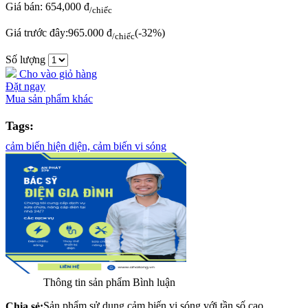
Giá bán:
654,000 đ
/chiếc
Giá trước đây:
965.000 đ
(-32%)
/chiếc
Số lượng
Cho vào giỏ hàng
Đặt ngay
Mua sản phẩm khác
Tags:
cảm biến hiện diện,
cảm biến vi sóng
Thông tin sản phẩm
Bình luận
Sản phẩm sử dụng cảm biến vi sóng với tần số cao
Chia sẻ: