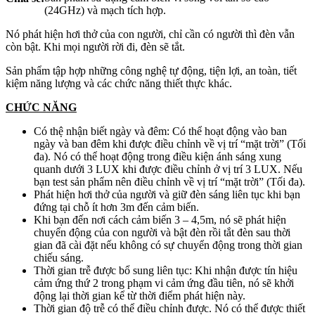
(24GHz) và mạch tích hợp.
Nó phát hiện hơi thở của con người, chỉ cần có người thì đèn vẫn
còn bật. Khi mọi người rời đi, đèn sẽ tắt.
Sản phẩm tập hợp những công nghệ tự động, tiện lợi, an toàn, tiết
kiệm năng lượng và các chức năng thiết thực khác.
CHỨC NĂNG
Có thệ nhận biết ngày và đêm: Có thể hoạt động vào ban
ngày và ban đêm khi được điều chỉnh về vị trí “mặt trời” (Tối
đa). Nó có thể hoạt động trong điều kiện ánh sáng xung
quanh dưới 3 LUX khi được điều chỉnh ở vị trí 3 LUX. Nếu
bạn test sản phẩm nên điều chỉnh về vị trí “mặt trời” (Tối đa).
Phát hiện hơi thở của người và giữ đèn sáng liên tục khi bạn
đứng tại chỗ ít hơn 3m đến cảm biến.
Khi bạn đến nơi cách cảm biến 3 – 4,5m, nó sẽ phát hiện
chuyển động của con người và bật đèn rồi tắt đèn sau thời
gian đã cài đặt nếu không có sự chuyển động trong thời gian
chiếu sáng.
Thời gian trễ được bổ sung liên tục: Khi nhận được tín hiệu
cảm ứng thứ 2 trong phạm vi cảm ứng đầu tiên, nó sẽ khởi
động lại thời gian kể từ thời điểm phát hiện này.
Thời gian độ trễ có thể điều chỉnh được. Nó có thể được thiết