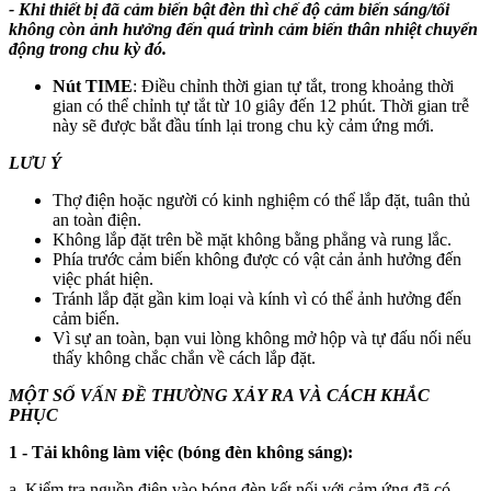
- Khi thiết bị đã cảm biến bật đèn thì chế độ cảm biến sáng/tối
không còn ảnh hưởng đến quá trình cảm biến thân nhiệt chuyển
động trong chu kỳ đó.
Nút TIME
: Điều chỉnh thời gian tự tắt, trong khoảng thời
gian có thể chỉnh tự tắt từ 10 giây đến 12 phút. Thời gian trễ
này sẽ được bắt đầu tính lại trong chu kỳ cảm ứng mới.
LƯU Ý
Thợ điện hoặc người có kinh nghiệm có thể lắp đặt, tuân thủ
an toàn điện.
Không lắp đặt trên bề mặt không bằng phẳng và rung lắc.
Phía trước cảm biến không được có vật cản ảnh hưởng đến
việc phát hiện.
Tránh lắp đặt gần kim loại và kính vì có thể ảnh hưởng đến
cảm biến.
Vì sự an toàn, bạn vui lòng không mở hộp và tự đấu nối nếu
thấy không chắc chắn về cách lắp đặt.
MỘT SỐ VẤN ĐỀ THƯỜNG XẢY RA VÀ CÁCH KHẮC
PHỤC
1 - Tải không làm việc (bóng đèn không sáng):
a. Kiểm tra nguồn điện vào bóng đèn kết nối với cảm ứng đã có