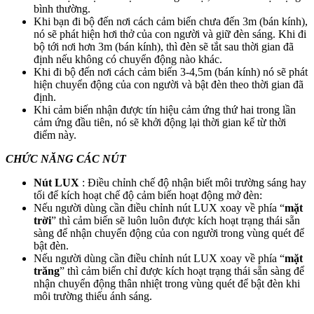
bình thường.
Khi bạn đi bộ đến nơi cách cảm biến chưa đến 3m (bán kính),
nó sẽ phát hiện hơi thở của con người và giữ đèn sáng. Khi đi
bộ tới nơi hơn 3m (bán kính), thì đèn sẽ tắt sau thời gian đã
định nếu không có chuyển động nào khác.
Khi đi bộ đến nơi cách cảm biến 3-4,5m (bán kính) nó sẽ phát
hiện chuyển động của con người và bật đèn theo thời gian đã
định.
Khi cảm biến nhận được tín hiệu cảm ứng thứ hai trong lần
cảm ứng đầu tiên, nó sẽ khởi động lại thời gian kể từ thời
điểm này.
CHỨC NĂNG CÁC NÚT
Nút LUX
: Điều chỉnh chế độ nhận biết môi trường sáng hay
tối để kích hoạt chế độ cảm biến hoạt động mở đèn:
Nếu người dùng cần điều chỉnh nút LUX xoay về phía “
mặt
trời
” thì cảm biến sẽ luôn luôn được kích hoạt trạng thái sẵn
sàng để nhận chuyển động của con người trong vùng quét để
bật đèn.
Nếu người dùng cần điều chỉnh nút LUX xoay về phía “
mặt
trăng
” thì cảm biến chỉ được kích hoạt trạng thái sẵn sàng để
nhận chuyển động thân nhiệt trong vùng quét để bật đèn khi
môi trường thiếu ánh sáng.