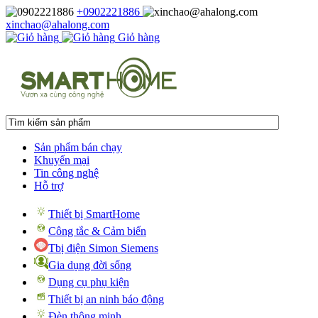
+0902221886
xinchao@ahalong.com
Giỏ hàng
Sản phẩm bán chạy
Khuyến mại
Tin công nghệ
Hỗ trợ
Thiết bị SmartHome
Công tắc & Cảm biến
Tbị điện Simon Siemens
Gia dụng đời sống
Dụng cụ phụ kiện
Thiết bị an ninh báo động
Đèn thông minh