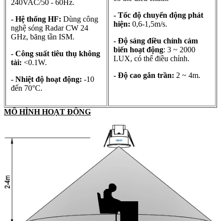
240VAC/50 - 60Hz.
- Tốc độ chuyển động phát
- Hệ thống HF:
Dùng công
hiện:
0,6-1,5m/s.
nghệ sóng Radar CW 24
GHz, băng tần ISM.
- Độ sáng điều chỉnh cảm
biến hoạt động
: 3 ~ 2000
- Công suất tiêu thụ không
LUX, có thể điều chỉnh.
tải:
<0.1W.
- Độ cao gắn trần:
2 ~ 4m.
- Nhiệt độ hoạt động:
-10
đến 70°C.
MÔ HÌNH HOẠT ĐỘNG