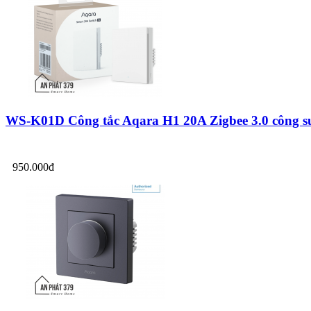
WS-K01D Công tắc Aqara H1 20A Zigbee 3.0 công su
950.000đ