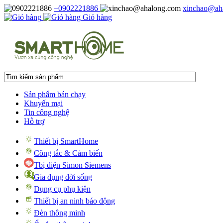
+0902221886
xinchao@ah
Giỏ hàng
Sản phẩm bán chạy
Khuyến mại
Tin công nghệ
Hỗ trợ
Thiết bị SmartHome
Công tắc & Cảm biến
Tbị điện Simon Siemens
Gia dụng đời sống
Dụng cụ phụ kiện
Thiết bị an ninh báo động
Đèn thông minh