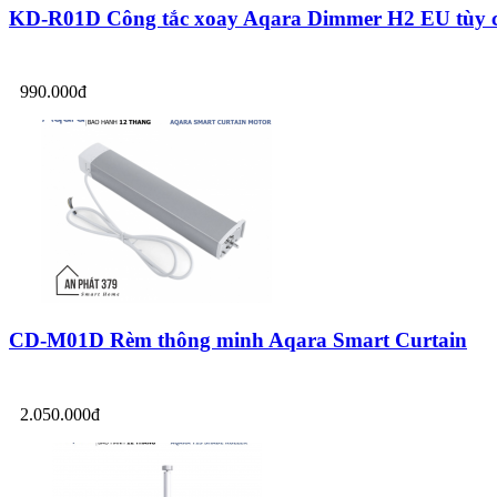
KD-R01D Công tắc xoay Aqara Dimmer H2 EU tùy c
990.000đ
CD-M01D Rèm thông minh Aqara Smart Curtain
2.050.000đ