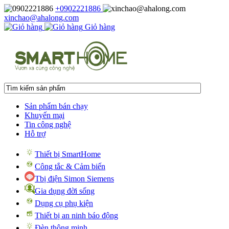
+0902221886
xinchao@ahalong.com
Giỏ hàng
Sản phẩm bán chạy
Khuyến mại
Tin công nghệ
Hỗ trợ
Thiết bị SmartHome
Công tắc & Cảm biến
Tbị điện Simon Siemens
Gia dụng đời sống
Dụng cụ phụ kiện
Thiết bị an ninh báo động
Đèn thông minh