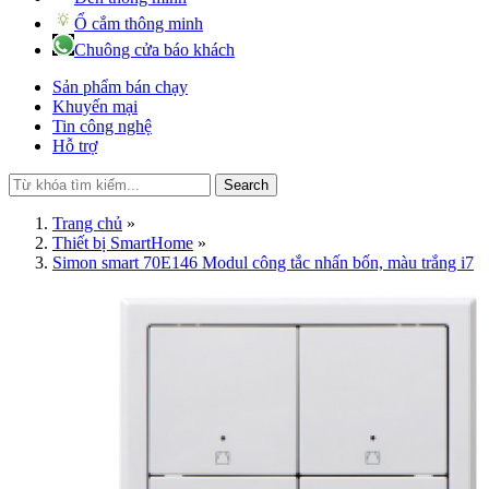
Ổ cắm thông minh
Chuông cửa báo khách
Sản phẩm bán chạy
Khuyến mại
Tin công nghệ
Hỗ trợ
Search
Trang chủ
»
Thiết bị SmartHome
»
Simon smart 70E146 Modul công tắc nhấn bốn, màu trắng i7