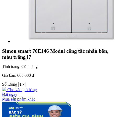
Simon smart 70E146 Modul công tắc nhấn bốn,
màu trắng i7
Tình trạng:
Còn hàng
Giá bán:
665,000 đ
Số lượng
Cho vào giỏ hàng
Đặt ngay
Mua sản phẩm khác