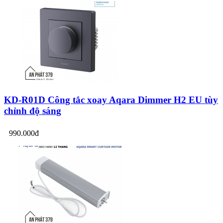
KD-R01D Công tắc xoay Aqara Dimmer H2 EU tùy
chỉnh độ sáng
990.000đ