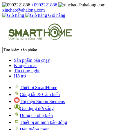
+0902221886
xinchao@ahalong.com
Giỏ hàng
Sản phẩm bán chạy
Khuyến mại
Tin công nghệ
Hỗ trợ
Thiết bị SmartHome
Công tắc & Cảm biến
Tbị điện Simon Siemens
Gia dụng đời sống
Dụng cụ phụ kiện
Thiết bị an ninh báo động
Đèn thông minh