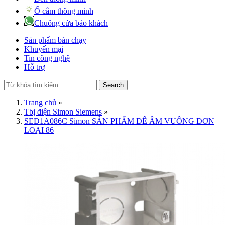
Ổ cắm thông minh
Chuông cửa báo khách
Sản phẩm bán chạy
Khuyến mại
Tin công nghệ
Hỗ trợ
Search
Trang chủ
»
Tbị điện Simon Siemens
»
SED1A086C Simon SẢN PHẨM ĐẾ ÂM VUÔNG ĐƠN
LOẠI 86