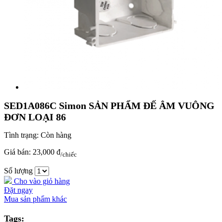
SED1A086C Simon SẢN PHẨM ĐẾ ÂM VUÔNG
ĐƠN LOẠI 86
Tình trạng:
Còn hàng
Giá bán:
23,000 đ
/chiếc
Số lượng
Cho vào giỏ hàng
Đặt ngay
Mua sản phẩm khác
Tags: