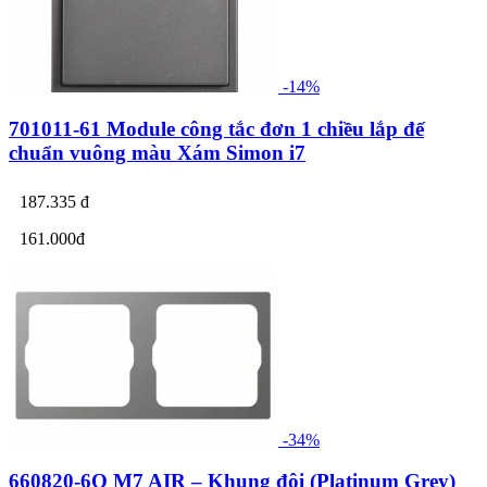
-14%
701011-61 Module công tắc đơn 1 chiều lắp đế
chuẩn vuông màu Xám Simon i7
187.335 đ
161.000đ
-34%
660820-6Q M7 AIR – Khung đôi (Platinum Grey)