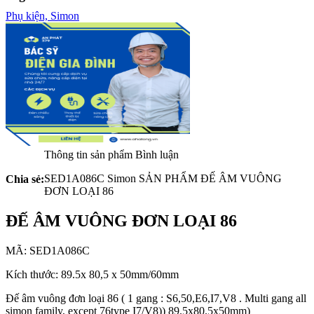
Phụ kiện,
Simon
Thông tin sản phẩm
Bình luận
SED1A086C Simon SẢN PHẨM ĐẾ ÂM VUÔNG
Chia sẻ:
ĐƠN LOẠI 86
ĐẾ ÂM VUÔNG ĐƠN LOẠI 86
MÃ: SED1A086C
Kích thước: 89.5x 80,5 x 50mm/60mm
Đế âm vuông đơn loại 86 ( 1 gang : S6,50,E6,I7,V8 . Multi gang all
simon family, except 76type I7/V8)) 89.5x80.5x50mm)