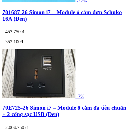
-22%
701687-26 Simon i7 – Module ổ cắm đơn Schuko
16A (Đen)
453.750 đ
352.100đ
-7%
70E725-26 Simon i7 – Module ổ cắm đa tiêu chuẩn
+ 2 cổng sạc USB (Đen)
2.004.750 đ