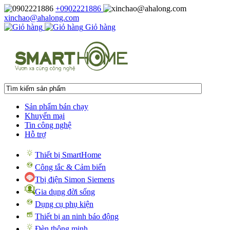
+0902221886
xinchao@ahalong.com
Giỏ hàng
Sản phẩm bán chạy
Khuyến mại
Tin công nghệ
Hỗ trợ
Thiết bị SmartHome
Công tắc & Cảm biến
Tbị điện Simon Siemens
Gia dụng đời sống
Dụng cụ phụ kiện
Thiết bị an ninh báo động
Đèn thông minh