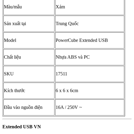
Màu/mẫu
Xám
Sản xuất tại
Trung Quốc
Model
PowerCube Extended USB
Chất liệu
Nhựa ABS và PC
SKU
17511
Kích thước
6 x 6 x 6cm
Đầu vào nguồn điện
16A / 250V ~
Extended USB VN