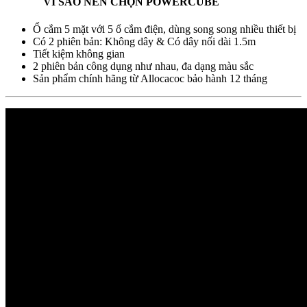
VÌ SAO NÊN CHỌN POWERCUBE
Ổ cắm 5 mặt với 5 ổ cắm điện, dùng song song nhiều thiết bị
Có 2 phiên bản: Không dây & Có dây nối dài 1.5m
Tiết kiệm không gian
2 phiên bản công dụng như nhau, đa dạng màu sắc
Sản phẩm chính hãng từ Allocacoc bảo hành 12 tháng