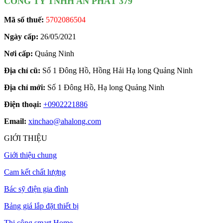
CÔNG TY TNHH AN PHÁT 379
Mã số thuế:
5702086504
Ngày cấp:
26/05/2021
Nơi cấp:
Quảng Ninh
Địa chỉ cũ:
Số 1 Đông Hồ, Hồng Hải Hạ long Quảng Ninh
Địa chỉ mới:
Số 1 Đông Hồ, Hạ long Quảng Ninh
Điện thoại:
+0902221886
Email:
xinchao@ahalong.com
GIỚI THIỆU
Giới thiệu chung
Cam kết chất lượng
Bác sỹ điện gia đình
Bảng giá lắp đặt thiết bị
Thi công smart Home