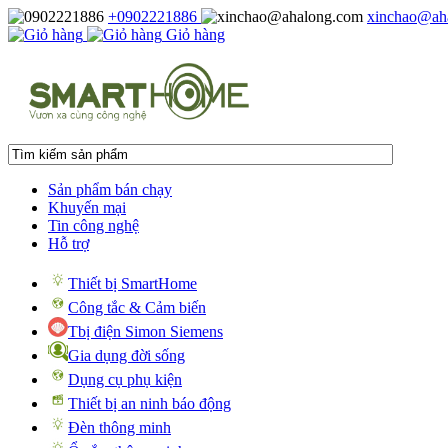
+0902221886
xinchao@ah
Giỏ hàng
Sản phẩm bán chạy
Khuyến mại
Tin công nghệ
Hỗ trợ
Thiết bị SmartHome
Công tắc & Cảm biến
Tbị điện Simon Siemens
Gia dụng đời sống
Dụng cụ phụ kiện
Thiết bị an ninh báo động
Đèn thông minh