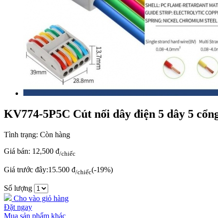
KV774-5P5C Cút nối dây điện 5 dây 5 cổng
Tình trạng:
Còn hàng
Giá bán:
12,500 đ
/chiếc
Giá trước đây:
15.500 đ
(-19%)
/chiếc
Số lượng
Cho vào giỏ hàng
Đặt ngay
Mua sản phẩm khác