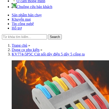
Ổ cắm thông minh
Chuông cửa báo khách
Sản phẩm bán chạy
Khuyến mại
Tin công nghệ
Hỗ trợ
Search
Trang chủ
»
Dụng cụ phụ kiện
»
KV774-5P5C Cút nối dây điện 5 dây 5 cổng ra