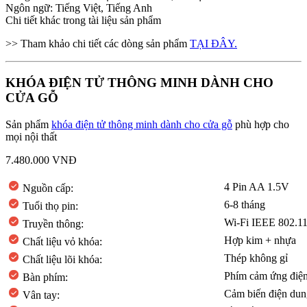
Ngôn ngữ: Tiếng Việt, Tiếng Anh
Chi tiết khác trong tài liệu sản phẩm
>> Tham khảo chi tiết các dòng sản phẩm
TẠI ĐÂY.
KHÓA ĐIỆN TỬ THÔNG MINH DÀNH CHO
CỬA GỖ
Sản phẩm
khóa điện tử thông minh dành cho cửa gỗ
phù hợp cho
mọi nội thất
7.480.000 VNĐ
4 Pin AA 1.5V
Nguồn cấp:
6-8 tháng
Tuổi thọ pin:
Wi-Fi IEEE 802.11
Truyền thông:
Hợp kim + nhựa
Chất liệu vỏ khóa:
Thép không gỉ
Chất liệu lõi khóa:
Phím cảm ứng điện
Bàn phím:
Cảm biến điện dun
Vân tay: