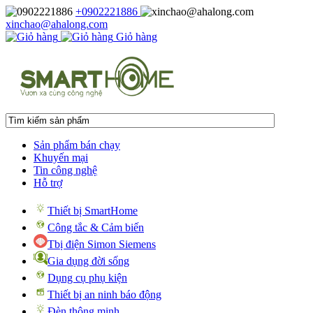
+0902221886
xinchao@ahalong.com
Giỏ hàng
Sản phẩm bán chạy
Khuyến mại
Tin công nghệ
Hỗ trợ
Thiết bị SmartHome
Công tắc & Cảm biến
Tbị điện Simon Siemens
Gia dụng đời sống
Dụng cụ phụ kiện
Thiết bị an ninh báo động
Đèn thông minh