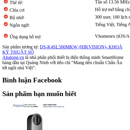
Tần số 13.56 MHz
Thẻ từ:
Hỗ trợ mở bằng ch
Chìa cơ:
300 user, 100 lịch
Bộ nhớ:
Tiếng Việt, Tiếng 
Ngôn ngữ:
Vhomenex (iOS/An
Ứng dụng hỗ trợ:
Sản phẩm tương tự:
DS-K4SL500MKW (HIKVISION)- KHOÁ
KỸ THUẬT SỐ
Ahalong.vn
là nhà phân phối thiết bị điện thông minh SmartHome
hàng đầu tại Quảng Ninh với tiêu chí “Mang tiêu chuẩn Châu Âu
tới ngôi nhà Việt”.
Bình luận Facebook
Sản phẩm bạn muốn biết