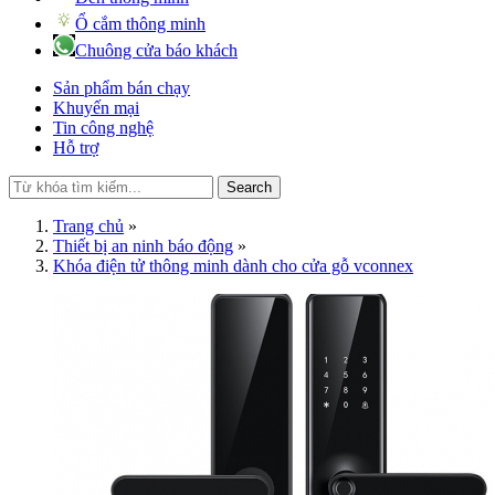
Ổ cắm thông minh
Chuông cửa báo khách
Sản phẩm bán chạy
Khuyến mại
Tin công nghệ
Hỗ trợ
Search
Trang chủ
»
Thiết bị an ninh báo động
»
Khóa điện tử thông minh dành cho cửa gỗ vconnex